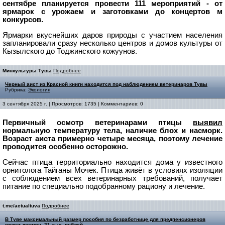
сентябре планируется провести 111 мероприятий - от
ярмарок с урожаем и заготовками до концертов м
конкурсов.
Ярмарки вкуснейших даров природы с участием населения
запланировали сразу несколько центров и домов культуры от
Кызылского до Тоджинского кожуунов.
Минкультуры Тувы
Подробнее
Черный аист из Красной книги находится под наблюдением ветеринаров Тувы
Рубрика:
Экология
3 сентября 2025 г. | Просмотров: 1735 | Комментариев: 0
Первичный осмотр ветеринарами птицы
выявил
нормальную температуру тела, наличие блох и насморк.
Возраст аиста примерно четыре месяца, поэтому лечение
проводится особенно осторожно.
Сейчас птица территориально находится дома у известного
орнитолога Тайганы Мочек. Птица живёт в условиях изоляции
с соблюдением всех ветеринарных требований, получает
питание по специально подобранному рациону и лечение.
t.me/actualtuva
Подробнее
В Туве максимальный размер пособия по безработнице для предпенсионеров
может достичь 21 тыс. рублей