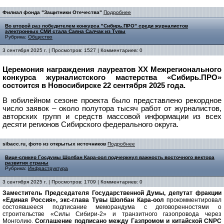
Филиал фонда "Защитники Отечества"
Подробнее
Во второй раз победителем конкурса "Сибирь.ПРО" среди журналистов
электронных СМИ стала Саяна Салчак из Тувы
Рубрика:
Общество
3 сентября 2025 г. | Просмотров: 1527 | Комментариев: 0
Церемония награждения лауреатов XX Межрегионального
конкурса журналистского мастерства «Сибирь.ПРО»
состоится в Новосибирске 22 сентября 2025 года.
В юбилейном сезоне проекта было представлено рекордное
число заявок – около полутора тысяч работ от журналистов,
авторских групп и средств массовой информации из всех
десяти регионов Сибирского федерального округа.
sibacc.ru, фото из открытых источников
Подробнее
Вице-спикер Госдумы Шолбан Кара-оол подчеркнул важность восточного вектора
развития страны
Рубрика:
Инфраструктура
3 сентября 2025 г. | Просмотров: 1709 | Комментариев: 0
Заместитель Председателя Государственной Думы, депутат фракции
«Единая Россия», экс-глава Тувы Шолбан Кара-оол
прокомментировал
состоявшееся подписание меморандума с договоренностями о
строительстве «Силы Сибири-2» и транзитного газопровода через
Монголию.
Соглашение подписано между Газпромом и китайской CNPC