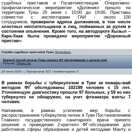
судебных приставов и Госавтоинспекции. Оперативно-
профилактическое мероприятие «Должник» прошло на
территории Тувы 25 июня с 10:00 до 19:00. Приставы
совместно с инспекторами ГАИ - около 100
сотрудников,
проверили адреса должников, в том числе
злостных неплательщиков и лиц, пойманных за рулем в
состоянии опьянения. Кроме того, на автодороге Кызыл –
Кара-Хаак была проведено мероприятие «Дорожный
пристав».
Служба судебных приставов Тувы
Подробнее
Каждый третий житель Тувы прошел ФГ-обследование с начала года
Рубрика:
Общество
29 июня 2026 г. | Просмотров: 927 | Комментариев: 0
В рамках борьбы с туберкулезом в Туве за январь-май
методом ФГ обследованы 102199 человек с 15 лет.
Уточняющую диагностику прошли 97 больных, у 59 из них
туберкулез не обнаружен, на учет фтизиатра взяты 7
человек.
Напомним, в рамках усиления мер борьбы с
распространением туберкулеза легких в Туве Постановлением
Главного государственного санитарного врача принято
решение о проведении 2-кратного ФГ-обследования для
работников сферы образования и детей методами Манту и