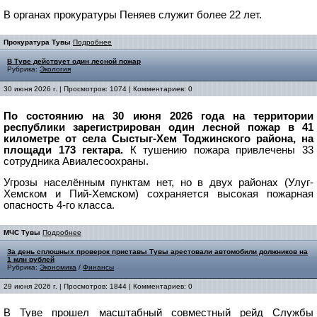
В органах прокуратуры Пеняев служит более 22 лет.
Прокуратура Тувы
Подробнее
В Туве действует один лесной пожар
Рубрика:
Экология
30 июня 2026 г. | Просмотров: 1074 | Комментариев: 0
По состоянию на 30 июня 2026 года на территории
республики зарегистрирован один лесной пожар в 41
километре от села Сыстыг-Хем Тоджинского района, на
площади 173 гектара.
К тушению пожара привлечены 33
сотрудника Авиалесоохраны.
Угрозы населённым пунктам нет, но в двух районах (Улуг-
Хемском и Пий-Хемском) сохраняется высокая пожарная
опасность 4-го класса.
МЧС Тувы
Подробнее
За день сплошных проверок приставы Тувы арестовали автомобили должников на
1 млн рублей
Рубрика:
Экономика
/
Финансы
29 июня 2026 г. | Просмотров: 1844 | Комментариев: 0
В Туве прошел масштабный совместный рейд Службы