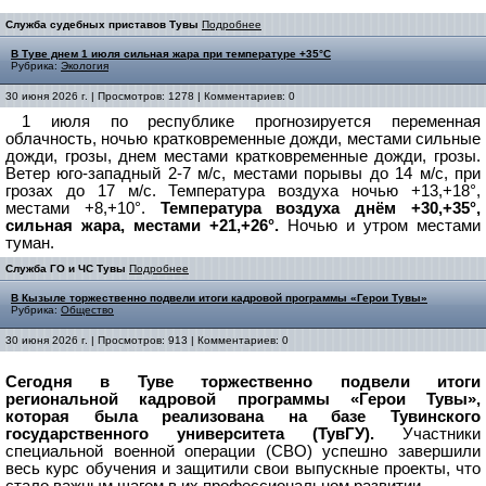
Служба судебных приставов Тувы
Подробнее
В Туве днем 1 июля сильная жара при температуре +35°С
Рубрика:
Экология
30 июня 2026 г. | Просмотров: 1278 | Комментариев: 0
1 июля по республике прогнозируется переменная
облачность, ночью кратковременные дожди, местами сильные
дожди, грозы, днем местами кратковременные дожди, грозы.
В
етер юго-западный 2-7 м/с, местами порывы до 14 м/с, при
грозах до 17 м/с.
Температура воздуха ночью +13,+18°,
местами +8,+10°.
Температура воздуха днём +30,+35°,
сильная жара, местами +21,+26°.
Ночью и утром местами
туман.
Служба ГО и ЧС Тувы
Подробнее
В Кызыле торжественно подвели итоги кадровой программы «Герои Тувы»
Рубрика:
Общество
30 июня 2026 г. | Просмотров: 913 | Комментариев: 0
Сегодня в Туве торжественно подвели итоги
региональной кадровой программы «Герои Тувы»,
которая была реализована на базе Тувинского
государственного университета (ТувГУ).
Участники
специальной военной операции (СВО) успешно завершили
весь курс обучения и защитили свои выпускные проекты, что
стало важным шагом в их профессиональном развитии.