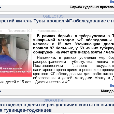
По
Служба судебных пристав
ОБЩЕСТВО
третий житель Тувы прошел ФГ-обследование с н
г.
| Просмотров: 922 | Комментариев: 0
В рамках борьбы с туберкулезом в Т
январь-май методом ФГ обследованы 
человек с 15 лет. Уточняющую диагн
прошли 97 больных, у 59 из них туберку
обнаружен, на учет фтизиатра взяты 7 чел
Напомним, в рамках усиления мер бо
распространением туберкулеза легких 
Постановлением Главного государств
санитарного врача принято решение о провед
кратного ФГ-обследования для работнико
образования и детей методами Манту и Д
я, детей с 15 лет – Диаскин-теста и ФГ.
По
Минздр
ЭКОЛОГИЯ
отнадзор в десятки раз увеличил квоты на выло
я тувинцев-тоджинцев