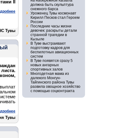
на набережной Кызыла
тами II
должна быть скульптура
снежного барса
дробнее
Уроженец Тувы космонавт
Кирилл Песков стал Героем
России
Последние часы жизни
ЧС Тувы
девочек: раскрыты детали
странной трагедии в
Кызыле
В Туве выстраивают
мый
подготовку кадров для
беспилотных авиационных
систем
В Туве появятся сразу 5
новых ангарных
раждан
спортивных залов
листа.
Многодетная мама из
коном,
далекого Монгун-
Тайгинского района Тувы
лат
развила овощное хозяйство
с помощью соцконтракта
альном
системе
ачивать
дробнее
ия Тувы