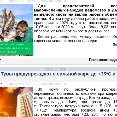
г.
| Просмотров: 1654 | Комментариев: 0
Для представителей коре
малочисленных народов ведомство в
202
выделило квоты на вылов рыбы в объёме
тонны.
В этом году данная работа продолже
сравнения: в 2024 году этот показатель со
10,05 тонн, а в 2023-м — чуть более 8,03 тон
образом, объём квот вырос в десятки раз.
Квоты распределены между восемью об
коренных малочисленных народов
По
Госкомохотнадз
ЭКОЛОГИЯ
 Тувы предупреждают о сильной жаре до +35°С и
г.
| Просмотров: 1027 | Комментариев: 0
30 июня по республике прогнози
переменная облачность, местами кратковр
дожди, грозы, возможен град.
Ветер западный
с, порывы до 14м/с, при грозах до 15
с.
Температура воздуха ночью +15,+20°, 
+7,+12°.
Температура воздуха днём +31
сильная жара, местами +23,+28°.
Ночью и