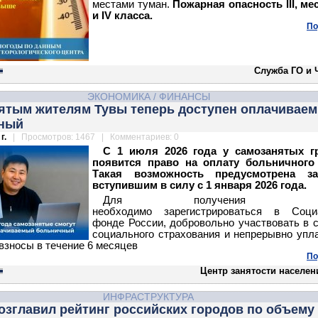
местами туман.
Пожарная опасность III, мес
и IV класса.
По
Служба ГО и 
ЭКОНОМИКА
/
ФИНАНСЫ
ятым жителям Тувы теперь доступен оплачивае
ный
г.
| Просмотров: 1467 | Комментариев: 0
С 1 июля 2026 года у самозанятых г
появится право на оплату больничного 
Такая возможность предусмотрена за
вступившим в силу с 1 января 2026 года.
Для получения вып
необходимо
зарегистрироваться в Соци
фонде России,
добровольно участвовать в 
социального страхования и
непрерывно упл
взносы в течение 6 месяцев
По
Центр занятости населен
ИНФРАСТРУКТУРА
озглавил рейтинг российских городов по объему