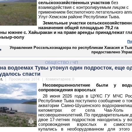
сельскохозяйственных участков
без
взаимодействия с контролируемым лицом с
применением беспилотного летательного апп
Улуг-Хемском районе Республики Тыва.
Земельные участки сельскохозяйственн
назначения общей площадью 79,2 га
ны южнее с. Хайыракан и на праве аренды принадлежат гл
нчыыр-оолу
По
Управления Россельхознадзора по республикам Хакасия и Тыв
предоставлено Упра
ОБЩЕСТВО
/
ЧП
 на водоемах Тувы утонул один подросток, еще о
удалось спасти
г.
| Просмотров: 1074 | Комментариев: 0
Несовершеннолетние были у вод
сопровождения взрослых
28 июня 2026 года в ЦУКС ГУ МЧС Рос
Республике Тыва поступило сообщение о том
акватории Саяно-Шушенского водохранилищ
километрах от села Чаа-Холь у
несовершеннолетний.
По предварительным 
двое 17-летних подростков находились у в
сопровождения взрослых и самостоя
купались в необорудованном для этого 