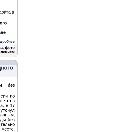
арата в
ого
аве
дробнее
а, фото
влением
дного
ы без
сии по
, что в
а, в 17
тонул
данным,
оды без
тельно
месте.