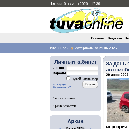
Четверг, 6 августа 2026 г. 17:39
Главная
|
Общество
|
По
Тува-Онлайн
Материалы за 29.06.2026
Личный кабинет
За день
Логин:
автомоб
пароль:
29 июня 2026 
Чужой компьютер
Регистрация
Забыли пароль?
Анонс событий
Архив новостей
Архив
мероприят
Июнь 2026
«
»