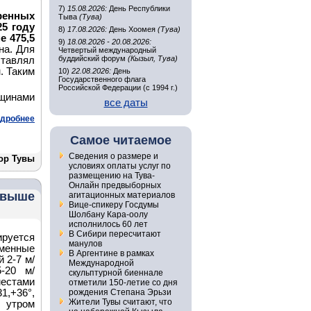
7)
15.08.2026:
День Республики
нных
Тыва
(Тува)
5 году
8)
17.08.2026:
День Хоомея
(Тува)
 475,5
9)
18.08.2026 - 20.08.2026:
на. Для
Четвертый международный
буддийский форум
(Кызыл, Тува)
ставлял
н. Таким
10)
22.08.2026:
День
Государственного флага
Российской Федерации (с 1994 г.)
щинами
все даты
дробнее
Самое читаемое
Сведения о размере и
ор Тувы
условиях оплаты услуг по
размещению на Тува-
Онлайн предвыборных
 выше
агитационных материалов
Вице-спикеру Госдумы
Шолбану Кара-оолу
исполнилось 60 лет
В Сибири пересчитают
руется
манулов
еменные
В Аргентине в рамках
 2-7 м/
Международной
-20 м/
скульптурной биеннале
местами
отметили 150-летие со дня
,+36°,
рождения Степана Эрьзи
Жители Тувы считают, что
 утром