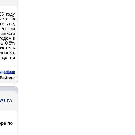
5 году
чете на
ызыле,
 России
ищного
годом в
на 0,9%
азатель
ловека.
где на
дробнее
Рейтинг
79 га
ора по