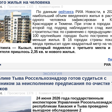
го жилья на человека
г.
| Просмотров: 1305 | Комментариев: 0
По данным
рейтинга
РИА Новости, в 202
наибольший объем введенного жилья в рас
одного человека зафиксирован в К
Краснодаре и Тюмени. При этом в городах
второй год подряд наблюдается спад жил
строительства: по сравнению с предыдущим 
100 крупнейших городах было построено 
меньше жилья.
В 16 городах страны пок
ввода превысил один квадратный метр на че
тинга — Кызыл, который поднялся с третьего места и 
ителя пришлось 2,35 кв. м нового жилья.
По
РИА 
ЭКОЛОГИЯ
лике Тыва Россельхознадзор готов судиться с
ником за неисполнение предписания по очистке 
ков
г.
| Просмотров: 1378 | Комментариев: 0
24 июня 2026 года государственным
инспектором Управления Россельхознадз
республикам Хакасия и Тыва проведено
выездное обследование 2