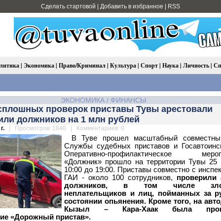
Сделать стартовой
|
Добавить в избранное
|
RSS
литика
|
Экономика
|
Право/Криминал
|
Культура
|
Спорт
|
Наука
|
Личность
|
Сп
ЭКОНОМИКА
/
ФИНАНСЫ
 сплошных проверок приставы Тувы арестовали
или должников на 1 млн рублей
г.
| Просмотров: 1840 | Комментариев: 0
В Туве прошел масштабный совместны
Службы судебных приставов и Госавтоинс
Оперативно-профилактическое мероп
«Должник» прошло на территории Тувы 25
10:00 до 19:00. Приставы совместно с инспе
ГАИ - около 100 сотрудников,
проверили 
должников, в том числе зло
неплательщиков и лиц, пойманных за р
состоянии опьянения. Кроме того, на авт
Кызыл – Кара-Хаак была пров
ие «Дорожный пристав».