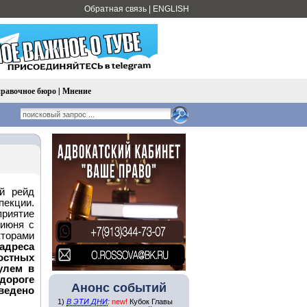
Обратная связь
|
ENGLISH
равочное бюро
|
Мнение
й рейд
пекции.
риятие
 июня с
кторами
адреса
стных
улем в
одороге
Анонс событий
едено
1)
В ЭТИ ДНИ
:
new!
Кубок Главы