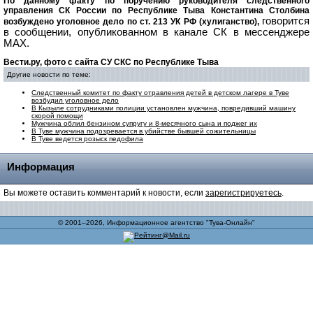
По данному факту по поручению руководителя следственного
управления СК России по Республике Тыва Константина Столбина
говорится
возбуждено уголовное дело по ст. 213 УК РФ (хулиганство),
в сообщении, опубликованном в канале СК в мессенджере
МАХ.
Вести.ру, фото с сайта СУ СКС по Республике Тыва
Другие новости по теме:
Следственный комитет по факту отравления детей в детском лагере в Туве
возбудил уголовное дело
В Кызыле сотрудниками полиции установлен мужчина, повредивший машину
скорой помощи
Мужчина облил бензином супругу и 8-месячного сына и поджег их
В Туве мужчина подозревается в убийстве бывшей сожительницы
В Туве ведется розыск педофила
Информация
Вы можете оставить комментарий к новости, если
зарегистрируетесь
.
© 2001–2026, Информационное агентство "Тува-Онлайн"