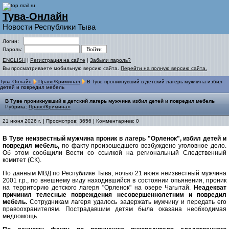
Тува-Онлайн
Новости Республики Тыва
Логин:
Пароль:
ENGLISH
|
Регистрация на сайте
|
Забыли пароль?
Вы просматриваете мобильную версию сайта.
Перейти на полную версию сайта.
Тува-Онлайн
Право/Криминал
В Туве проникнувший в детский лагерь мужчина избил
детей и повредил мебель
В Туве проникнувший в детский лагерь мужчина избил детей и повредил мебель
Рубрика:
Право/Криминал
21 июня 2026 г. | Просмотров: 3656 | Комментариев: 0
В Туве неизвестный мужчина проник в лагерь "Орленок", избил детей и
повредил мебель,
по факту произошедшего возбуждено уголовное дело.
Об этом сообщили Вести со ссылкой на региональный Следственный
комитет (СК).
По данным МВД по Республике Тыва, ночью 21 июня неизвестный мужчина
2001 г.р., по внешнему виду находившийся в состоянии опьянения, проник
на территорию детского лагеря "Орленок" на озере Чагытай.
Неадекват
причинил телесные повреждения несовершеннолетним и повредил
мебель.
Сотрудникам лагеря удалось задержать мужчину и передать его
правоохранителям. Пострадавшим детям была оказана необходимая
медпомощь.