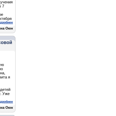
 учения
ы 7
ое
ктября
дробнее
ина Оюн
совой
ую
ло
на,
зита я
 детей
. Уже
дробнее
ина Оюн