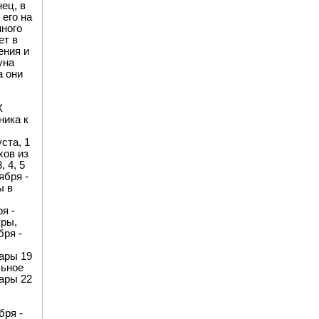
ец, в
его на
нного
ет в
ения и
уна
а они
X
ника к
ста, 1
хов из
 4, 5
ября -
ы в
я -
кры,
ря -
ары 19
льное
ары 22
бря -