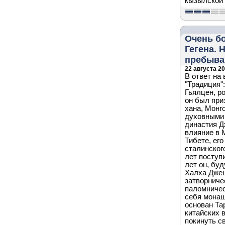
кызылской 
Очень б
Гегена. 
пребыван
22 августа 20
В ответ на
"Традиция"
Гьялцен, р
он был при
хана, Монг
духовными 
династия Д
влияние в 
Тибете, ег
сталинског
лет поступ
лет он, бу
Халха Джец
затворниче
паломничес
себя монаш
основан Тар
китайских 
покинуть с