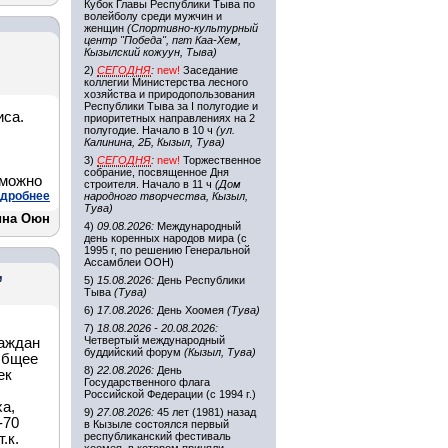
Кубок Главы Республики Тыва по
волейболу среди мужчин и
женщин
(Спортивно-культурный
центр "Победа", пгт Каа-Хем,
Кызылский кожуун, Тыва)
2)
СЕГОДНЯ
:
new!
Заседание
коллегии Министерства лесного
хозяйства и природопользования
Республики Тыва за I полугодие и
иса.
приоритетных направлениях на 2
полугодие. Начало в 10 ч
(ул.
Калинина, 2Б, Кызыл, Тува)
3)
СЕГОДНЯ
:
new!
Торжественное
собрание, посвященное Дня
 можно
строителя. Начало в 11 ч
(Дом
дробнее
народного творчества, Кызыл,
Тува)
ина Оюн
4)
09.08.2026:
Международный
день коренных народов мира (с
1995 г, по решению Генеральной
Ассамблеи ООН)
,
5)
15.08.2026:
День Республики
Тыва
(Тува)
6)
17.08.2026:
День Хоомея
(Тува)
7)
18.08.2026 - 20.08.2026:
Четвертый международный
раждан
буддийский форум
(Кызыл, Тува)
Общее
8)
22.08.2026:
День
ек
Государственного флага
Российской Федерации (с 1994 г.)
а,
9)
27.08.2026:
45 лет (1981) назад
-70
в Кызыле состоялся первый
республиканский фестиваль
.к.