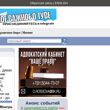
Обратная связь
|
ENGLISH
равочное бюро
|
Мнение
и
. диких
ние
оне
0
уб.
.,
зон на
х - до
дробнее
Анонс событий
 Монгуш
1)
ЗАКАНЧИВАЕТСЯ ЗАВТРА
:
new!