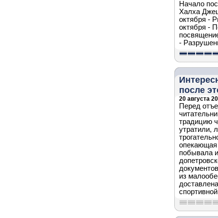
Начало пос
Халха Джец
октября - 
октября - 
посвящение
- Разрушен
Интерес
после эт
20 августа 20
Перед отъе
читательни
традицию ч
утратили, 
трогательн
опекающая 
побывала и
допетровск
документов
из малообе
доставлен
спортивной