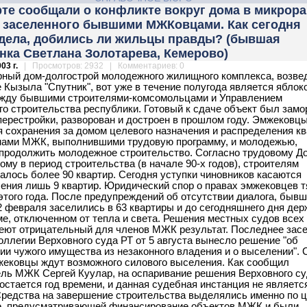
те сообщали о конфликте вокруг дома в микрор
, заселенного бывшими МЖКовцами. Как сегодня
 дела, добились ли жильцы правды? (бывшая
нка Светлана Золотарева, Кемерово)
03 г.
| Просмотров: 2932 | Комментариев: 0
рный дом-долгострой молодежного жилищного комплекса, возв
е Кызыла "Спутник", вот уже в течение полугода является яблок
ежду бывшими строителями-комсомольцами и Управлением
го строительства республики. Готовый к сдаче объект был зам
перестройки, разворован и достроен в прошлом году. Эмжековц
 сохранения за домом целевого назначения и распределения кв
нами МЖК, выполнившими трудовую программу, и молодежью,
родолжить молодежное строительство. Согласно трудовому До
ому в период строительства (в начале 90-х годов), строителям
алось более 90 квартир. Сегодня уступки чиновников касаются
ения лишь 9 квартир. Юридический спор о правах эмжековцев т
этого года. После предупреждений об отсутствии диалога, быв
2 февраля заселились в 63 квартиры и до сегодняшнего дня дер
ме, отключенном от тепла и света. Решения местных судов всех
еют отрицательный для членов МЖК результат. Последнее зас
оллегии Верховного суда РТ от 5 августа вынесло решение "об
ии чужого имущества из незаконного владения и о выселении". 
жековцы ждут возможного силового выселения. Как сообщил
ль МЖК Сергей Куулар, на оспаривание решения Верховного с
 остается год времени, и данная судебная инстанция не являетс
Средства на завершение строительства выделялись именно по 
е, предусматривающей финансирование объектов МЖК и были