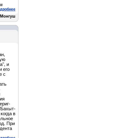
ом
дробнее
 Монгуш
ан,
кую
", и
и его
е с
ать
в
м
мия
ериг-
"Бахыт-
когда в
ельное
юд. При
ндента