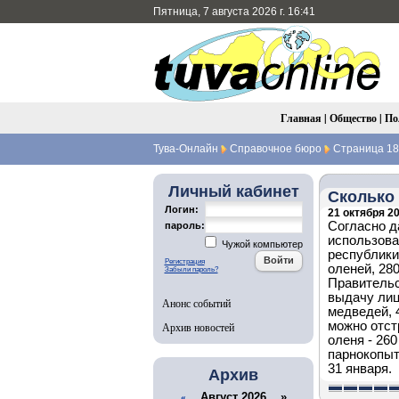
Пятница, 7 августа 2026 г. 16:41
Главная
|
Общество
|
По
Тува-Онлайн
Справочное бюро
Страница 18
Личный кабинет
Сколько 
Логин:
21 октября 20
Согласно д
пароль:
использова
Чужой компьютер
республики
Регистрация
оленей, 28
Забыли пароль?
Правительс
выдачу лиц
Анонс событий
медведей, 
можно отст
Архив новостей
оленя - 260
парнокопыт
31 января.
Архив
Август 2026 »
«