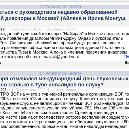
СПРАВОЧНОЕ БЮРО
аться с руководством недавно образованной
й диаспоры в Москве? (Айлана и Ирина Монгуш,
3 г.
| Просмотров: 3618 | Комментариев: 0
созданной тувинской диаспоры "Найырал" в Москве пока нет оф
ль правления диаспоры Чимит-Доржу Ондар и руководитель
Роза Сашникова в ближайшее время будут решать вопрос о
и размещения офиса новой организации в здании Постоянного
ельства Тувы в Москве. А пока с членами правления диаспоры
о электронной почте: naiyral@yandex.ru
По
Д
СПРАВОЧНОЕ БЮРО
ября отмечался международный День глухонемых
но сколько в Туве инвалидов по слуху?
003 г.
| Просмотров: 3989 | Комментариев: 0
ТРО ВОГ на учете в тувинской регионально организации ВОГ по
2003 г. состоит 513 инвалидов по слуху. Количество учтенных г
рушение слуха, не являющихся членами ВОГ 269 инвалидов. 
лидов с нарушением слуха по республике 782. Из них 236 челов
в Кызыле, 546 в сельской местности. Среди причин недуга
ое место занимают последствия острого воспаления среднего ух
сло оглохших от стрептомицина - антибиотика популярного в 60
а малообеспеченного образа жизни многие инвалиды недоедают, т