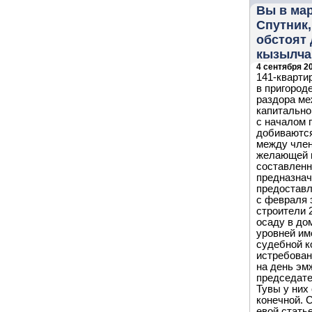
Вы в мар
Спутник
обстоят
кызылча
4 сентября 20
141-кварти
в пригород
раздора м
капитально
с началом 
добиваются
между чле
желающей п
составленн
предназнач
предоставл
с февраля 
строители 
осаду в до
уровней им
судебной к
истребован
на день эм
председате
Тувы у них
конечной. 
евой стать