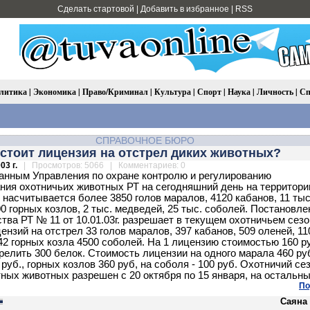
Сделать стартовой
|
Добавить в избранное
|
RSS
литика
|
Экономика
|
Право/Криминал
|
Культура
|
Спорт
|
Наука
|
Личность
|
Сп
СПРАВОЧНОЕ БЮРО
стоит лицензия на отстрел диких животных?
03 г.
| Просмотров: 5066 | Комментариев: 0
анным Управления по охране контролю и регулированию
ния охотничьих животных РТ на сегодняшний день на территори
 насчитывается более 3850 голов маралов, 4120 кабанов, 11 тыс
00 горных козлов, 2 тыс. медведей, 25 тыс. соболей. Постановле
тва РТ № 11 от 10.01.03г. разрешает в текущем охотничьем сез
ензий на отстрел 33 голов маралов, 397 кабанов, 509 оленей, 11
42 горных козла 4500 соболей. На 1 лицензию стоимостью 160 р
релить 300 белок. Стоимость лицензии на одного марала 460 руб
 руб., горных козлов 360 руб, на соболя - 100 руб. Охотничий се
ных животных разрешен с 20 октября по 15 января, на остальны
По
Саяна