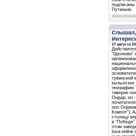
подписаны 
Путиным.
Слышал, 
Интересн
27 августа 20
Действител
"Щелково" 
организова
национальн
оформлено 
основателе
тувинской 
кызылских 
географию Т
таверне по
Ондар, он 
почитателе
оол Ооржак
Компот"), 
столицу ве
в "Победе"
этом завед
tuva-online