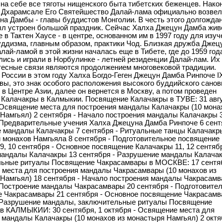
на себе все тяготы нищенского быта тибетских беженцев. Након
в Дхарамсале Его Святейшество Далай-лама официально возвел 
на Дамбы - главы буддистов Монголии. В честь этого долгожда
л устроен большой праздник. Сейчас Халха Джецун Дамба жив
 в Тактен Хаусе - в центре, основанном им в 1997 году для изуч
уддизма, главным образом, практики Чод. Близкая дружба Джец
лай-ламой в этой жизни началась еще в Тибете, где до 1959 год
лись и играли в Норбулинке - летней резиденции Далай-лам. Их
есные связи являются продолжением многовековой традиции.
России в этом году Халха Богдо-Геген Джецун Дамба Ринпоче I
увы, это знак особого расположения высокого буддийского санов
 в Центре Азии, далее он вернется в Москву, а потом проведен
Калачакры в Калмыкии. Посвящение Калачакры в ТУВЕ: 31 авгу
 Освящение места для построения мандалы Калачакры (10 мона
Намгьял) 2 сентября - Начало построения мандалы Калачакры 3,
 Предварительные учения Халха Джецуна Дамба Ринпоче 6 сент
 мандалы Калачакры 7 сентября - Ритуальные танцы Калачакр
 монахов Намгьяла 8 сентября - Подготовительное посвящение
9, 10 сентября - Основное посвящение Калачакры 11, 12 сентябр
андалы Калачакры 13 сентября - Разрушение мандалы Калача
ьные ритуалы Посвящение Чакрасамвары в МОСКВЕ: 17 сентяб
места для построения мандалы Чакрасамвары (10 монахов из
Намгьял) 18 сентября - Начало построения мандалы Чакрасамв
 Построение мандалы Чакрасамвары 20 сентября - Подготовите
 Чакрасамвары 21 сентября - Основное посвящение Чакрасамв
 Разрушение мандалы, заключительные ритуалы Посвящение
в КАЛМЫКИИ: 30 сентября, 1 октября - Освящение места для
 мандалы Калачакры (10 монахов из монастыря Намгьял) 2 октя