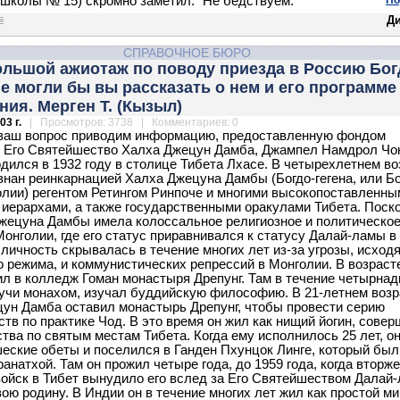
школы № 15) скромно заметил: "Не бедствуем."
По
Д
СПРАВОЧНОЕ БЮРО
ольшой ажиотаж по поводу приезда в Россию Бог
Не могли бы вы рассказать о нем и его программе
ия. Мерген Т. (Кызыл)
03 г.
| Просмотров: 3738 | Комментариев: 0
 ваш вопрос приводим информацию, предоставленную фондом
: Его Святейшество Халха Джецун Дамба, Джампел Намдрол Чо
одился в 1932 году в столице Тибета Лхасе. В четырехлетнем во
знан реинкарнацией Халха Джецуна Дамбы (Богдо-гегена, или Бо
олии) регентом Ретингом Ринпоче и многими высокопоставленны
иерархами, а также государственными оракулами Тибета. Поск
жецуна Дамбы имела колоссальное религиозное и политическо
Монголии, где его статус приравнивался к статусу Далай-ламы в
о личность скрывалась в течение многих лет из-за угрозы, исход
о режима, и коммунистических репрессий в Монголии. В возраст
ил в колледж Гоман монастыря Дрепунг. Там в течение четырнад
дучи монахом, изучал буддийскую философию. В 21-летнем возр
ун Дамба оставил монастырь Дрепунг, чтобы провести серию
ств по практике Чод. В это время он жил как нищий йогин, совер
тва по святым местам Тибета. Когда ему исполнилось 25 лет, он
еские обеты и поселился в Ганден Пхунцок Линге, который был
анатхой. Там он прожил четыре года, до 1959 года, когда вторж
войск в Тибет вынудило его вслед за Его Святейшеством Далай
вою родину. В Индии он в течение многих лет жил как простой ми