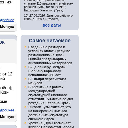
хоомея, в котором приняли
ен из-
участие 110 представителей всех
районов Тувы, гости из МНР,
Башкирии, Хакасии.
(Тува)
10)
27.08.2026:
День российского
кино (с 1980 г.)
(Россия)
дробнее
все даты
 Монгуш
Самое читаемое
ок
Сведения о размере и
условиях оплаты услуг по
размещению на Тува-
Онлайн предвыборных
агитационных материалов
Вице-спикеру Госдумы
О
Шолбану Кара-оолу
еют 12
исполнилось 60 лет
кий
В Сибири пересчитают
манулов
В Аргентине в рамках
айон);
Международной
 Кок-
скульптурной биеннале
отметили 150-летие со дня
роме
рождения Степана Эрьзи
Жители Тувы считают, что
дробнее
на набережной Кызыла
должна быть скульптура
 Монгуш
снежного барса
Уроженец Тувы космонавт
Кирилл Песков стал Героем