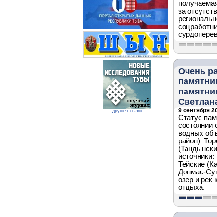
получаемая
за отсутст
региональн
соцработни
сурдоперев
Очень ра
памятни
памятни
Светлана
9 сентября 20
другие ссылки
Статус пам
состоянии 
водных объ
район), То
(Тандынски
источники:
Тейские (К
Донмас-Суг
озер и рек
отдыха.