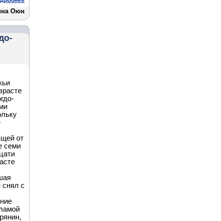
дробнее
ина Оюн
до-
кьи
зрасте
гдо-
ми
ольку
е
ящей от
е семи
цати
асте
шая
 снял с
ение
-ламой
рянин,