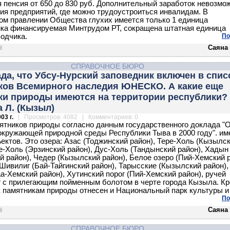
 пенсия от 650 до 830 руб. Дополнительный заработок невозмож
вия предприятий, где можно трудоустроиться инвалидам. В
ом правлении Общества глухих имеется только 1 единица
ка финансируемая Минтрудом РТ, сокращена штатная единица
одчика.
По
Саяна
СПРАВОЧНОЕ БЮРО
да, что Убсу-Нурский заповедник включен в спис
ков Всемирного наследия ЮНЕСКО. А какие еще
ки природы имеются на территории республики?
 Л. (Кызыл)
03 г.
| Просмотров: 4082 | Комментариев: 0
ятников природы согласно данным государственного доклада "
окружающей природной среды Республики Тыва в 2000 году". им
ектов. Это озера: Азас (Тоджинский район), Тере-Холь (Кызылс
ре-Холь (Эрзинский район), Дус-Холь (Тандынский район), Хадын
й район), Чедер (Кызылский район), Белое озеро (Пий-Хемский р
 Шивилиг (Бай-Тайгинский район), Тарысские (Кызылский район),
аа-Хемский район), Хутинский порог (Пий-Хемский район), ручей
 с прилегающим пойменным болотом в черте города Кызыла. К
 к памятникам природы отнесен и Национальный парк культуры и
По
Саяна
СПРАВОЧНОЕ БЮРО