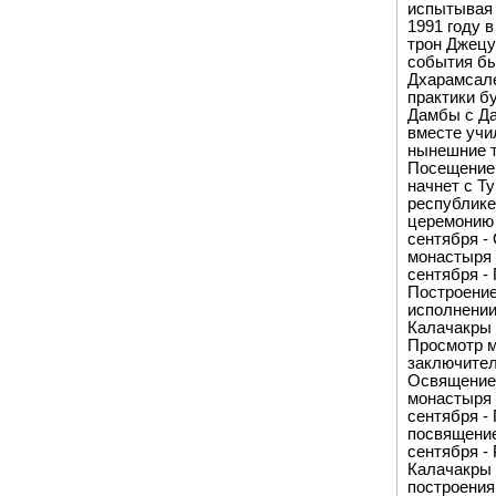
испытывая 
1991 году 
трон Джецу
события бы
Дхарамсале
практики б
Дамбы с Да
вместе учи
нынешние т
Посещение 
начнет с Т
республике
церемонию 
сентября -
монастыря 
сентября -
Построение
исполнении
Калачакры 
Просмотр м
заключител
Освящение 
монастыря 
сентября -
посвящение
сентября -
Калачакры 
построения