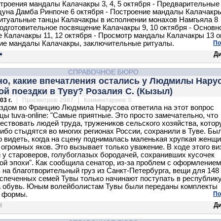
троения мандалы Калачакры 3, 4, 5 октября - Предварительные
уна Дамба Ринпоче 6 октября - Построение мандалы Калачакр
Ритуальные танцы Калачакры в исполнении монахов Намгьяла 8
Подготовительное посвящение Калачакры 9, 10 октября - Основн
 Калачакры 11, 12 октября - Просмотр мандалы Калачакры 13 о
ие мандалы Калачакры, заключительные ритуалы.
По
Д
СПРАВОЧНОЕ БЮРО
но, какие впечатления остались у Людмилы Нару
ой поездки в Туву? Розалия С. (Кызыл)
03 г.
| Просмотров: 2987 | Комментариев: 0
здом во Францию Людмила Нарусова ответила на этот вопрос
цы tuva-online: "Самые приятные. Это просто замечательно, что
ествовать людей труда, тружеников сельского хозяйства, котор
либо стыдятся во многих регионах России, сохранили в Туве. Бы
о видеть, когда на сцену поднималась маленькая хрупкая женщи
огромных яков. Это вызывает только уважение. В ходе этого ви
 у староверов, голубоглазых бородачей, сохранивших кусочек
ой эпохи". Как сообщила сенатор, из-за проблем с оформлением
 на благотворительный груз из Санкт-Петербурга, вещи для 148
спеченных семей Тувы только начинают поступать в республику
а обувь. Юным волейболистам Тувы были переданы комплекты
 формы.
По
Д