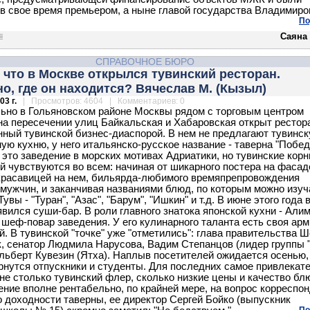
в свое время премьером, а ныне главой государства Владимир
По
Саяна
СПРАВОЧНОЕ БЮРО
что в Москве открылся тувинский ресторан.
о, где он находится? Вячеслав М. (Кызыл)
03 г.
| Просмотров: 4604 | Комментариев: 0
ьно в Гольяновском районе Москвы рядом с торговым центром
на пересечении улиц Байкальская и Хабаровская открыт рестор
нный тувинской бизнес-диаспорой. В нем не предлагают тувинс
ую кухню, у него итальянско-русское название - таверна "Победа
это заведение в морских мотивах Адриатики, но тувинские корн
й чувствуются во всем: начиная от шикарного постера на фасад
красавицей на нем, бильярда-любимого времяпрепровождения
мужчин, и заканчивая названиями блюд, по которым можно изуч
увы - "Туран", "Азас", "Барум", "Ишкин" и т.д. В июне этого года 
явился суши-бар. В роли главного знатока японской кухни - Али
- шеф-повар заведения. У его кулинарного таланта есть своя ар
й. В тувинской "точке" уже "отметились": глава правительства Ш
, сенатор Людмила Нарусова, Вадим Степанцов (лидер группы 
Альберт Кувезин (Ятха). Наплыв посетителей ожидается осенью, 
рнутся отпускники и студенты. Для последних самое привлекат
 не столько тувинский флер, сколько низкие цены и качество бл
ение вполне рентабельно, по крайней мере, на вопрос корреспо
 о доходности таверны, ее директор Сергей Бойко (выпускник