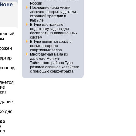
России
айоне
Последние часы жизни
девочек: раскрыты детали
странной трагедии в
Кызыле
В Туве выстраивают
подготовку кадров для
беспилотных авиационных
еденный
систем
ом
В Туве появятся сразу 5
новых ангарных
орожен
спортивных залов
ы
Многодетная мама из
артир
далекого Монгун-
Тайгинского района Тувы
развила овощное хозяйство
говору,
с помощью соцконтракта
янется
шие
жат
едание
Со дня
уда
я
цел