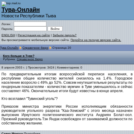
Тува-Онлайн
Новости Республики Тыва
Логин:
Пароль:
ENGLISH
|
Регистрация на сайте
|
Забыли пароль?
Вы просматриваете мобильную версию сайта.
Перейти на полную версию сайта.
Тува-Онлайн
Справочное бюро
Страница 20
Кого больше в Туве?
Рубрика:
Справочное бюро
8 апреля 2003 г. | Просмотров: 3424 | Комментариев: 0
По предварительным итогам всероссийской переписи населения, в
республике общее количество жителей снизилось на 1,4%. Городское
население возросло с 49% до 52%. Совсем неутешительные результаты по
гендерным показателям - количество мужчин в Туве уменьшилось и сейчас
составляет 46%. Окончательные итоги будут известны в конце апреля.
Кто возглавил "Тувинский уголь"?
Приказом министра энергетики России исполняющим обязанности
руководителя угольного разреза "Каа-Хемский" с этого месяца назначен
выпускник Иркутского политехнического института Андриян Болат-оол.
Прежний руководитель Тэн Яндак освобожден от занимаемой должности по
собственному желанию.
Саяна Монгуш
Подробнее