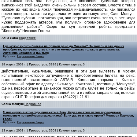
охватывала весь зал. Безусловно, 4-е поколение тувинских актеров,
выпускников этой академии, очень сильны в своем составе. Вместе с тем, в
каждом из них видна яркая творческая индивидуальность. Как признался
после концерта местным журналистам один из выпукников, Саян Монгуш:
"Тувинская публика - потрясающая, она встречает очень тепло, знает, когда
нужно поддержать актеров. Мы получили огромное вдохновение для
дальнейшей работы". Скоро на суд зрителей ребята представят
"Женитьбу" Николая Гоголя.
Аяна Лама
Подробнее
Где можно купить билеты на прямой рейс до Москвы? Пыталась в эти дни их
приобрести, получала ответ, что это можно сделать только в день вылета.
Антонина Захаровна (Кызыл)
Рубрика:
Справочное бюро
18 марта 2003 г. | Просмотров: 3389 | Комментариев: 0
Действительно, кызылчане, решившие в эти дни вылететь в Москву,
испытывали некоторое затруднение с приобретением билета на рейс,
выполняемый авиакомпанией ASTAIR. Компания открыла в Кызыле
собственный офис по адресу г.Кызыл ул. Кочетова 1, гостиница "Монгулек",
где на первом этаже в авиакассе можно купить билет не только на рейсы
осуществляемые этой авиакомпанией, но и в любом направлении, включая
страны СНГ. Телефон для справок (39422)1-21-91.
Саяна Монгуш
Подробнее
Я планирую в этом году приехать в Туву, будет ли этим летом проводиться
симпозиум по проблемам шаманизма? Если да, то в какие сроки? Мелисса Карлсон,
Гаваи
Рубрика:
Справочное бюро
13 марта 2003 г. | Просмотров: 3908 | Комментариев: 0