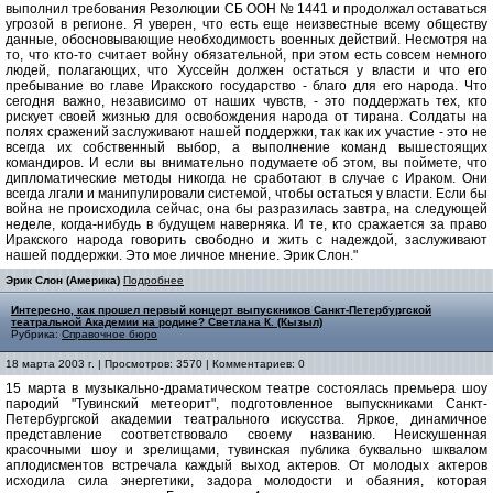
выполнил требования Резолюции СБ ООН № 1441 и продолжал оставаться
угрозой в регионе. Я уверен, что есть еще неизвестные всему обществу
данные, обосновывающие необходимость военных действий. Несмотря на
то, что кто-то считает войну обязательной, при этом есть совсем немного
людей, полагающих, что Хуссейн должен остаться у власти и что его
пребывание во главе Иракского государство - благо для его народа. Что
сегодня важно, независимо от наших чувств, - это поддержать тех, кто
рискует своей жизнью для освобождения народа от тирана. Солдаты на
полях сражений заслуживают нашей поддержки, так как их участие - это не
всегда их собственный выбор, а выполнение команд вышестоящих
командиров. И если вы внимательно подумаете об этом, вы поймете, что
дипломатические методы никогда не сработают в случае с Ираком. Они
всегда лгали и манипулировали системой, чтобы остаться у власти. Если бы
война не происходила сейчас, она бы разразилась завтра, на следующей
неделе, когда-нибудь в будущем наверняка. И те, кто сражается за право
Иракского народа говорить свободно и жить с надеждой, заслуживают
нашей поддержки. Это мое личное мнение. Эрик Слон."
Эрик Слон (Америка)
Подробнее
Интересно, как прошел первый концерт выпускников Санкт-Петербургской
театральной Академии на родине? Светлана К. (Кызыл)
Рубрика:
Справочное бюро
18 марта 2003 г. | Просмотров: 3570 | Комментариев: 0
15 марта в музыкально-драматическом театре состоялась премьера шоу
пародий "Тувинский метеорит", подготовленное выпускниками Санкт-
Петербургской академии театрального искусства. Яркое, динамичное
представление соответствовало своему названию. Неискушенная
красочными шоу и зрелищами, тувинская публика буквально шквалом
аплодисментов встречала каждый выход актеров. От молодых актеров
исходила сила энергетики, задора молодости и обаяния, которая