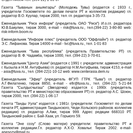
Газета "Тыванын аныяктары" (Молодежь Тувы) (издается с 1933 г.,
учредители Госкомитете по делам печати РТ и коллектив редакции) гл.
редактор В.О. Куулар, тираж 2000, тел. гл. редактора 3-35-73.
Еженедельник "Риск информ" (учредитель ОАО "Риск") И.о.гл. редактора
Ю.В.Бакулин, тираж 3000, e-mail - risk@tuva.ru., тел.(394-22) 3-80-80 web:
risk-inform.boom.ru
Еженедельник "Информ плюс" (учредитель ООО "Оффлайн") гл. редактор
Э.С. Лифанова. Тираж 14000 e-mail - tvc@tuva.ru., тел. 1-01-83
Еженедельник "Тыва республика" (учредитель Правительство РТ) гл.
редактор В. Ф. Чадамба, тираж 1000, тел. (394-22) 3-70-61.
Еженедельник "Центр Азии" (издается с 1991 г. учредители: администрация
г. Кызыла и Н.М. Антуфьева) гл. редактор Н.М.Антуфьева, тираж 4153, e-mail
- asia@tuva.ru., тел. (394-22)1-10-12 web: www.centerasia.dem.ru
Еженедельник "Эфир" (учредитель ФГУП ГТРК "Тыва") гл. редактор
А.Г.Филатенко, тираж 8850, e-mail - efir@tuva.ru., тел. (394-22) 5-21-84
Газета "Сылдысчыгаш" (Звездочка) издается с 1990г. (учредитель
правительство РТ и министерство образования РТ) гл. редактор А.С. Шоюн,
тираж 2000, тел. (394-22) 1-06-17
Газета "Танды Уула" издается с 1981г. (учредители: Госкомитет по делам
печати РТ, администрация Тандынского, Чеди-Хольского районов. коллектив
редакции) гл. редактор А.Ажи, тираж 999. Адрес редкции 668310 РТ.
Тандынский район с. Бай-Хаак, ул. Горького 59.
Газета "Эне созу" (Слово матери) учредители: правительство РТ и
коллектив редакции.Гл. редактор А.Х-О. Ховалыг. Тираж 2002. e-mail-
anesozy@mail.ru