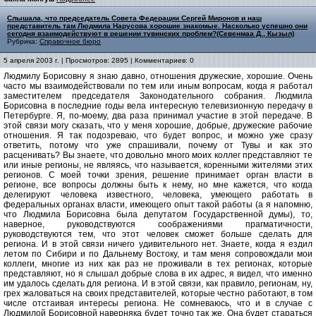
Слышала, что председатель Совета Федерации Сергей Миронов и наш
представитель там Людмила Нарусова хорошие знакомые. Насколько успешно они
сегодня взаимодействуют в решении тувинских проблем?(Севенмаа Д., Кызыл)
Рубрика:
Справочное бюро
5 апреля 2003 г. | Просмотров: 2895 | Комментариев: 0
Людмилу Борисовну я знаю давно, отношения дружеские, хорошие. Очень
часто мы взаимодействовали по тем или иным вопросам, когда я работал
заместителем председателя Законодательного собрания. Людмила
Борисовна в последние годы вела интересную телевизионную передачу в
Петербурге. Я, по-моему, два раза принимал участие в этой передаче. В
этой связи могу сказать, что у меня хорошие, добрые, дружеские рабочие
отношения. Я так подозреваю, что будет вопрос, и можно уже сразу
ответить, потому что уже спрашивали, почему от Тувы и как это
расценивать? Вы знаете, что довольно много моих коллег представляют те
или иные регионы, не являясь, что называется, коренными жителями этих
регионов. С моей точки зрения, решение принимает орган власти в
регионе, все вопросы должны быть к нему, но мне кажется, что когда
делегируют человека известного, человека, умеющего работать в
федеральных органах власти, имеющего опыт такой работы (а я напомню,
что Людмила Борисовна была депутатом Государственной думы), то,
наверное, руководствуются соображениями прагматичности,
руководствуются тем, что этот человек сможет больше сделать для
региона. И в этой связи ничего удивительного нет. Знаете, когда я ездил
летом по Сибири и по Дальнему Востоку, и там меня сопровождали мои
коллеги, многие из них как раз не проживали в тех регионах, которые
представляют, но я слышал добрые слова в их адрес, я видел, что именно
им удалось сделать для региона. И в этой связи, как правило, регионам, ну,
грех жаловаться на своих представителей, которые честно работают, в том
числе отстаивая интересы региона. Не сомневаюсь, что и в случае с
Людмилой Борисовной наверняка будет точно так же. Она будет стараться