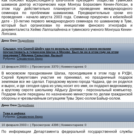
Как пояснил корреспонденту tuva-online президент общества тувинских
шаманов доктор исторических наук Монгуш Борахович Кенин-Лопсан, в
этом году действительно планируется проведение международного
семинара по проблемам шаманизма. Предварительные сроки его
проведения - начало августа 2003 года. Семинар приурочен к юбилейной
дате - 10-летию первого международного семинара по шаманизму в Туве,
который был организован по инициативе финского этнографа и
документалиста Хеймо Лаппалайнена и тувинского ученого Монгуша Кенин-
Лопсана.
Дина Оюн
Подробнее
Слышал, что Сергей Шойгу как-то вскользь упоминал о своем желании
поучаствовать в тувинском Шагаа в Москве. Был ли он в этом году на этом
празднике? (Мадина Сарыглар, Кызыл)
Рубрика:
Справочное бюро
13 февраля 2003 г. | Просмотров: 3370 | Комментариев: 0
В московском праздновании Шагаа, проходившем в этом году в РУДН,
Сергей Кужугетович участия не принимал, но праздничный подарок
землякам все же сделал. Городскому музею города Чадана, где он родился
и вырос, и где сегодня одна из улиц носит его имя, он подарил видеокамеру,
а круглому сироте школьнику Айдысу Донгаку - персональный компьютер.
Подарки были переданы по назначению министром по делам гражданской
обороны и чрезвычайным ситуациям Тувы Эрес-оолом Байыр-оолом.
Дина Оюн
Подробнее
Тува в цифрах
Рубрика:
Справочное бюро
10 февраля 2003 г. | Просмотров: 4396 | Комментариев: 0
По информации Департамента федеральной государственной службы