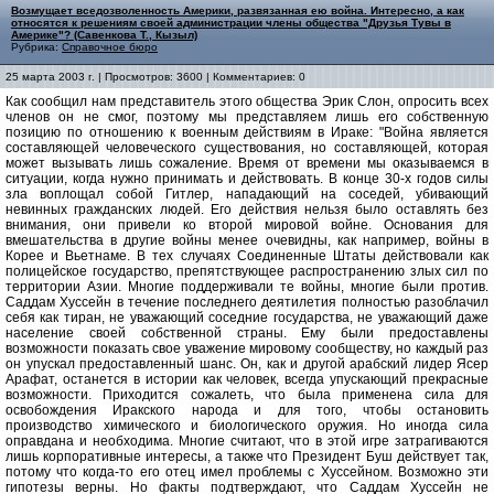
Возмущает вседозволенность Америки, развязанная ею война. Интересно, а как
относятся к решениям своей администрации члены общества "Друзья Тувы в
Америке"? (Савенкова Т., Кызыл)
Рубрика:
Справочное бюро
25 марта 2003 г. | Просмотров: 3600 | Комментариев: 0
Как сообщил нам представитель этого общества Эрик Слон, опросить всех
членов он не смог, поэтому мы представляем лишь его собственную
позицию по отношению к военным действиям в Ираке: "Война является
составляющей человеческого существования, но составляющей, которая
может вызывать лишь сожаление. Время от времени мы оказываемся в
ситуации, когда нужно принимать и действовать. В конце 30-х годов силы
зла воплощал собой Гитлер, нападающий на соседей, убивающий
невинных гражданских людей. Его действия нельзя было оставлять без
внимания, они привели ко второй мировой войне. Основания для
вмешательства в другие войны менее очевидны, как например, войны в
Корее и Вьетнаме. В тех случаях Соединенные Штаты действовали как
полицейское государство, препятствующее распространению злых сил по
территории Азии. Многие поддерживали те войны, многие были против.
Саддам Хуссейн в течение последнего деятилетия полностью разоблачил
себя как тиран, не уважающий соседние государства, не уважающий даже
население своей собственной страны. Ему были предоставлены
возможности показать свое уважение мировому сообществу, но каждый раз
он упускал предоставленный шанс. Он, как и другой арабский лидер Ясер
Арафат, останется в истории как человек, всегда упускающий прекрасные
возможности. Приходится сожалеть, что была применена сила для
освобождения Иракского народа и для того, чтобы остановить
производство химического и биологического оружия. Но иногда сила
оправдана и необходима. Многие считают, что в этой игре затрагиваются
лишь корпоративные интересы, а также что Президент Буш действует так,
потому что когда-то его отец имел проблемы с Хуссейном. Возможно эти
гипотезы верны. Но факты подтверждают, что Саддам Хуссейн не