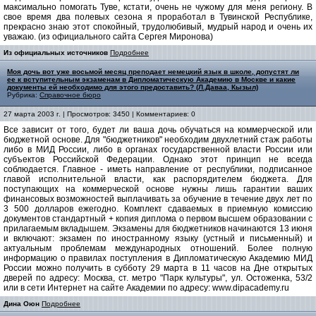
максимально помогать Туве, кстати, очень не чужому для меня региону. В
свое время два полевых сезона я проработал в Тувинской Республике,
прекрасно знаю этот спокойный, трудолюбивый, мудрый народ и очень их
уважаю. (из официального сайта Сергея Миронова)
Из официальных источников
Подробнее
Моя дочь вот уже восьмой месяц преподает немецкий язык в школе, допустят ли
ее к вступительным экзаменам в Дипломатическую Академию в Москве и какие
документы ей необходимо для этого предоставить? (Л.Даваа, Кызыл)
Рубрика:
Справочное бюро
27 марта 2003 г. | Просмотров: 3450 | Комментариев: 0
Все зависит от того, будет ли ваша дочь обучаться на коммерческой или
бюджетной основе. Для "бюджетников" необходим двухлетний стаж работы
либо в МИД России, либо в органах государственной власти России или
субъектов Российской Федерации. Однако этот принцип не всегда
соблюдается. Главное - иметь направление от республики, подписанное
главой исполнительной власти, как распорядителем бюджета. Для
поступающих на коммерческой основе нужны лишь гарантии ваших
финансовых возможностей выплачивать за обучение в течение двух лет по
3 500 долларов ежегодно. Комплект сдаваемых в приемную комиссию
документов стандартный + копия диплома о первом высшем образовании с
прилагаемым вкладышем. Экзамены для бюджетников начинаются 13 июня
и включают: экзамен по иностранному языку (устный и письменный) и
актуальным проблемам международных отношений. Более полную
информацию о правилах поступления в Дипломатическую Академию МИД
России можно получить в субботу 29 марта в 11 часов на Дне открытых
дверей по адресу: Москва, ст. метро "Парк культуры", ул. Остоженка, 53/2
или в сети Интернет на сайте Академии по адресу: www.dipacademy.ru
Дина Оюн
Подробнее