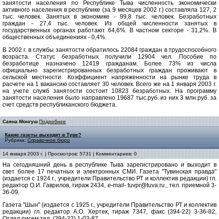
занятости населения по Республике Тыва численность экономически
активного населения в республике (за 9 месяцев 2002 г.) составляла 127, 2
тыс. человек. Занятых в экономике - 99,8 тыс. человек. Безработных
граждан - 27,4 тыс. человек. Из общей численности занятых в
государственных органах работают 64,6%. В частном секторе - 31,2%. В
общественных объединениях - 0,4%.
В 2002 г. в службы занятости обратилось 22084 граждан в трудоспособного
возраста. Статус безработных получили 12904 чел. Пособие по
безработице назначено 12419 гражданам. Более 73% из числа
официально зарегистрированных безработных граждан проживают в
сельской местности. Коэффициент напряженности на рынке труда в
расчете на 1 вакансию составляет 30 человек. Всего же на 1 января 2003 г.
на учете служб занятости состоит 10823 безработных. На программу
занятости населения было направлено 19687 тыс.руб. из них 3 млн.руб. за
счет средств республиканского бюджета.
Саяна Монгуш
Подробнее
Какие газеты выходят в Туве?
Рубрика:
Справочное бюро
14 января 2003 г. | Просмотров: 5731 | Комментариев: 0
На сегодняшний день в республике Тыва зарегистрировано и выходит в
свет более 17 печатных и электронных СМИ. Газета "Тувинская правда"
(издается с 1924 г., учредители Правительство РТ и коллектив редакции) гл.
редактор О.И. Гаврилов, тираж 2434, e-mail- tuvpr@tuva.ru., тел. приемной 3-
36-09.
Газета "Шын" (издается с 1925 г., учредители Правительство РТ и коллектив
редакции) гл. редактор А.О. Хертек, тираж 7347, факс (394-22) 3-36-82,
Отдел писем тел. (394-22) 1-03-87