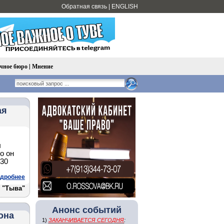
Обратная связь
|
ENGLISH
чное бюро
|
Мнение
ая
ы
о он
 30
дробнее
 "Тыва"
Анонс событий
она
1)
ЗАКАНЧИВАЕТСЯ СЕГОДНЯ
: