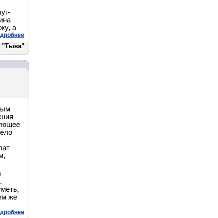
уг-
ина
жу, а
дробнее
 "Тыва"
ным
ения
дующее
мело
лат
м,
)
.
уметь,
ем же
дробнее