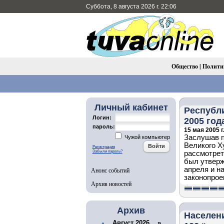
Суббота, 8 августа 2026 г. 22:06
Общество
|
Полити
Личный кабинет
Республи
Логин:
2005 год
пароль:
15 мая 2005 г
Заслушав п
Чужой компьютер
Великого Х
Регистрация
Забыли пароль?
рассмотрет
был утверж
апреля и н
Анонс событий
законопрое
Архив новостей
Архив
Населен
Август 2026 »
«