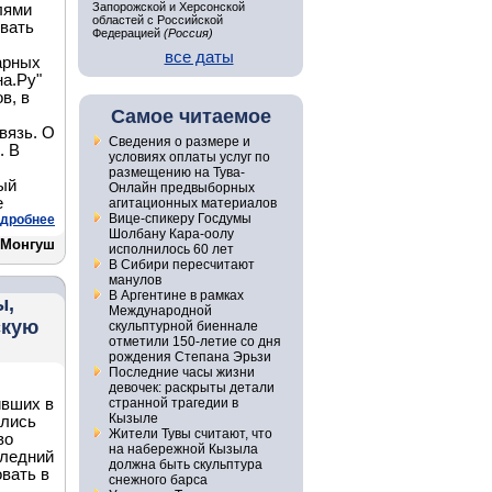
Запорожской и Херсонской
лями
областей с Российской
вать
Федерацией
(Россия)
все даты
арных
на.Ру"
в, в
Самое читаемое
вязь. О
Сведения о размере и
. В
условиях оплаты услуг по
размещению на Тува-
ый
Онлайн предвыборных
е
агитационных материалов
Вице-спикеру Госдумы
дробнее
Шолбану Кара-оолу
 Монгуш
исполнилось 60 лет
В Сибири пересчитают
манулов
В Аргентине в рамках
ы,
Международной
скую
скульптурной биеннале
отметили 150-летие со дня
рождения Степана Эрьзи
Последние часы жизни
девочек: раскрыты детали
ивших в
странной трагедии в
Кызыле
ялись
Жители Тувы считают, что
во
на набережной Кызыла
следний
должна быть скульптура
вать в
снежного барса