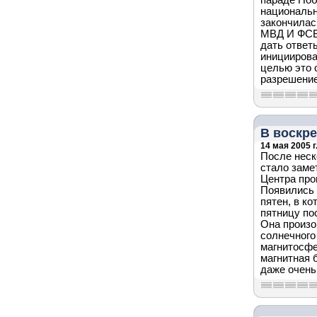
параде Поб
национальн
закончилас
МВД И ФСБ 
дать ответ
инициирова
целью это 
разрешение
В воскре
14 мая 2005 г
После неск
стало заме
Центра про
Появились 
пятен, в к
пятницу по
Она произо
солнечного
магнитосфе
магнитная 
даже очень