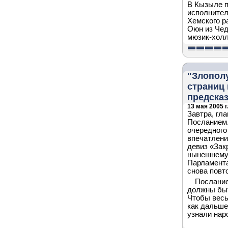
В Кызыле п
исполнител
Хемского р
Оюн из Чед
мюзик-холл
"Злопол
страниц
предсказ
13 мая 2005 г
Завтра, гл
Посланием.
очередного
впечатлени
девиз «Зак
нынешнему 
Парламента
снова повто
Послание
должны быт
Чтобы весь
как дальше
узнали нар