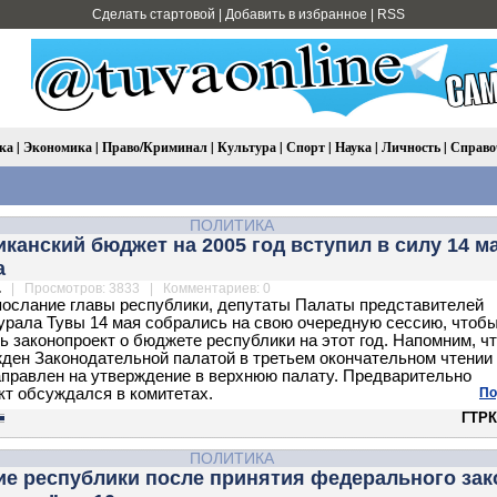
Сделать стартовой
|
Добавить в избранное
|
RSS
ка
|
Экономика
|
Право/Криминал
|
Культура
|
Спорт
|
Наука
|
Личность
|
Справо
ПОЛИТИКА
канский бюджет на 2005 год вступил в силу 14 м
а
.
| Просмотров: 3833 | Комментариев: 0
ослание главы республики, депутаты Палаты представителей
урала Тувы 14 мая собрались на свою очередную сессию, чтоб
ь законопроект о бюджете республики на этот год. Напомним, чт
ден Законодательной палатой в третьем окончательном чтении
аправлен на утверждение в верхнюю палату. Предварительно
кт обсуждался в комитетах.
По
ГТРК
ПОЛИТИКА
ие республики после принятия федерального зак