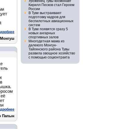
Уроженец Тувы космонавт
Кирилл Песков стал Героем
ми
России
В Туве выстраивают
дует
подготовку кадров для
беспилотных авиационных
й
систем
В Туве появятся сразу 5
дробнее
новых ангарных
спортивных залов
 Монгуш
Многодетная мама из
далекого Монгун-
Тайгинского района Тувы
развила овощное хозяйство
с помощью соцконтракта
це
тель
х
 в
пышка.
бросом
 её
нет
ли
дробнее
р Папын