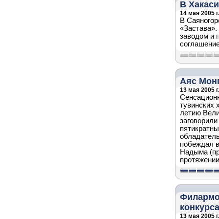
В Хакаси
14 мая 2005 г
В Саяногор
«Застава».
заводом и 
соглашение
Аяс Мон
13 мая 2005 г
Сенсационн
тувинских 
летию Вели
заговорили
пятикратны
обладатель
побеждал в
Надыма (пр
протяжении
Филармо
конкурс
13 мая 2005 г