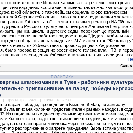
 не о противоборстве Ислама Каримова с агрессивными строите
Причины народных восстаний, а именно так можно квалифициро
дижанской области, в тяжелейшем социально-экономическом
жителей Ферганской долины, многолетнем подавлении элемент
бод граждан Узбекистана" - считает главный редактор ИА "Ферга
л директор Русского культурного центра в Андижане Петр Волко
акрыты рынки, школы и детские сады, перекрыт центральный
проспект Навои, не работает радиостанция "Дидор", мобильная с
 городе сообщают лишь западные СМИ и агентство "Фергана.ру"
енных новостях Узбекистана о происходящем в Андижане не
я, было прервано вещание российского телеканала НТВ, а перв
ственного телевидения Узбекистана зачитал лишь официально
.
По
Саяна
ПОЛИТИКА
жертвы шпиономании в Туве - работники культур
рительно пригласившие на парад Победы киргиз
у
.
| Просмотров: 3480 | Комментариев: 0
ый парад Победы, прошедший в Кызыле 9 Мая, по замыслу
в была вписана колонна представителей разных народов, вход
Р. Из национальных диаспор своими яркими костюмами выдел
ели Кыргызстана, радостно снимавшие праздник, как и множест
ждан, на фотоаппараты и видеокамеры, несмотря на то, что в по
тупило распоряжение о запрете гражданам Кыргызстана участво