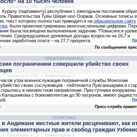
осло” на 10 тысяч человек
.
| Просмотров: 3692 | Комментариев: 0
 Хуралу (парламенту) республики с ежегодным посланием обра
ль Правительства Тувы Шериг-оол Ооржак. Основные тезисы е
я, текст которого полностью приводится на
официальном сайте
тва
, были проиллюстрированы многочисленными цифрами. Пер
ания была посвящена выполненным задачам: “Повысился уров
ления. Среднедушевые денежные доходы возросли на 16,7 и
чная заработная плата – на 27,7 процента.
По
По сообщениям прес
ПРАВО/КРИМИНАЛ
ские пограничники совершили убийство своих
вцев
.
| Просмотров: 3752 | Комментариев: 0
0 часов утра военнослужащие пограничной службы Монголии
убийство своих сослуживцев - лейтенанта Лувсаншарава и ст
 скрылись в неизвестном направлении. Преступники вооружены
 Калашникова с боекомплектом до 90 патронов, имеют радиост
ей.
По
Пресс-служба правит
ПОЛИТИКА
в Андижане местные жители расценивают, как и
ния элементарных прав и свобод граждан Узбеки
.
| Просмотров: 3721 | Комментариев: 0