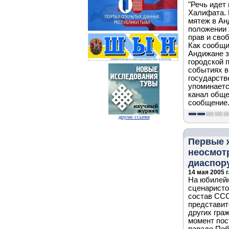
"Речь идет
Халифата. 
мятеж в Ан
положении 
прав и сво
Как сообщи
Андижане з
городской 
событиях в
государств
упоминаетс
канал обще
сообщение
другие ссылки
Первые 
неосмот
диаспор
14 мая 2005 г
На юбилейн
сценаристо
состав ССС
представит
других гра
момент пос