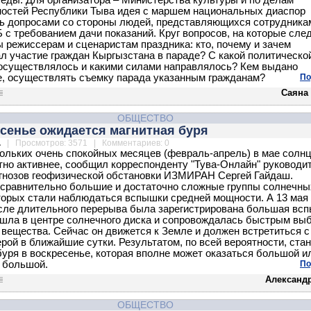
еды. Для организатора – Министерства культуры и по делам
остей Республики Тыва идея с маршем национальных диаспор
ь допросами со стороны людей, представляющихся сотрудника
с требованием дачи показаний. Круг вопросов, на которые сле
ы режиссерам и сценаристам праздника: кто, почему и зачем
л участие граждан Кыргызстана в параде? С какой политическо
осуществлялось и какими силами направлялось? Кем выдано
, осуществлять съемку парада указанным гражданам?
По
Саяна
ОБЩЕСТВО
сенье ожидается магнитная буря
.
| Просмотров: 3571 | Комментариев: 0
ольких очень спокойных месяцев (февраль-апрель) в мае солн
тно активнее, сообщил корреспонденту "Тува-Онлайн" руководи
гнозов геофизической обстановки ИЗМИРАН Сергей Гайдаш.
сравнительно большие и достаточно сложные группы солнечны
оторых стали наблюдаться вспышки средней мощности. А 13 мая
сле длительного перерыва была зарегистрирована большая вс
шла в центре солнечного диска и сопровождалась быстрым вы
 вещества. Сейчас он движется к Земле и должен встретиться с
рой в ближайшие сутки. Результатом, по всей вероятности, ста
буря в воскресенье, которая вполне может оказаться большой и
 большой.
По
Александ
ОБЩЕСТВО