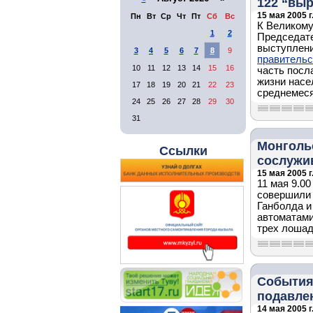
122 “выр
15 мая 2005 г
Пн
Вт
Ср
Чт
Пт
Сб
Вс
К Великому
1
2
Председате
выступлени
3
4
5
6
7
8
9
правительс
10
11
12
13
14
15
16
часть посл
жизни насе
17
18
19
20
21
22
23
среднемеся
24
25
26
27
28
29
30
31
Монголь
Ссылки
сослужи
15 мая 2005 г
11 мая 9.0
совершили 
Ганболда и
автоматами
трех лошад
События 
подавле
14 мая 2005 г