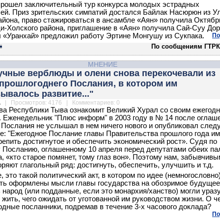
рошел заключительный тур конкурса молодых эстрадных
ей. Приз зрительских симпатий достался Байлак Насюрюн из Ул
айона, право стажироваться в ансамбле «Аян» получила Октябр
и-Холского района, приглашение в «Аян» получила Сай-Суу Дор
 «Уранхай» предложил работу Эртине Монгушу из Сукпака.
По
По сообщениям ГТРК
МНЕНИЕ
учные верблюды и олени снова перекочевали из
 прошлогоднего Послания, в котором им
ывалось развитие..."
.
| Просмотров: 4176 | Комментариев: 0
ава Республики Тыва ознакомит Великий Хурал со своим ежегод
 Еженедельник "Плюс информ" в 2003 году в № 14 после оглаш
 Послания не услышал в нем ничего нового и опубликовал сле
е: "Ежегодное Послание главы Правительства прошлого года и
репить достигнутое и обеспечить экономический рост». Судя по
Посланию, оглашенному 10 апреля перед депутатами обеих па
, «кто старое помянет, тому глаз вон». Поэтому нам, забывчивы
ряют глагольный ряд: достигнуть, обеспечить, улучшить и т.д.
, это такой политический акт, в котором по идее (немногословно
ь оформлены мысли главы государства на обозримое будущее
 народ (или подданные, если это монархия/ханство) могли ураз
 жить, чего ожидать от уготованной им руководством жизни. О ч
одные посланники, подремав в течение 3-х часового доклада?
По