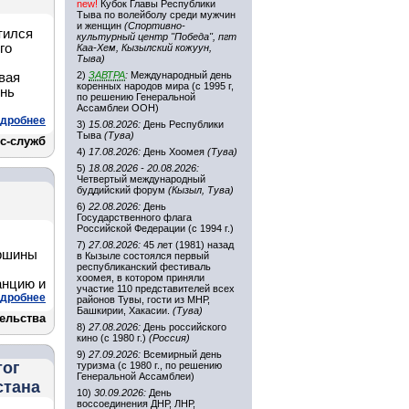
new!
Кубок Главы Республики
Тыва по волейболу среди мужчин
и женщин
(Спортивно-
тился
культурный центр "Победа", пгт
го
Каа-Хем, Кызылский кожуун,
Тыва)
2)
ЗАВТРА
:
Международный день
вая
коренных народов мира (с 1995 г,
ень
по решению Генеральной
Ассамблеи ООН)
дробнее
3)
15.08.2026:
День Республики
Тыва
(Тува)
с-служб
4)
17.08.2026:
День Хоомея
(Тува)
5)
18.08.2026 - 20.08.2026:
Четвертый международный
буддийский форум
(Кызыл, Тува)
6)
22.08.2026:
День
Государственного флага
Российской Федерации (с 1994 г.)
7)
27.08.2026:
45 лет (1981) назад
аршины
в Кызыле состоялся первый
республиканский фестиваль
хоомея, в котором приняли
анцию и
участие 110 представителей всех
дробнее
районов Тувы, гости из МНР,
Башкирии, Хакасии.
(Тува)
ельства
8)
27.08.2026:
День российского
кино (с 1980 г.)
(Россия)
9)
27.09.2026:
Всемирный день
тог
туризма (с 1980 г., по решению
Генеральной Ассамблеи)
стана
10)
30.09.2026:
День
воссоединения ДНР, ЛНР,