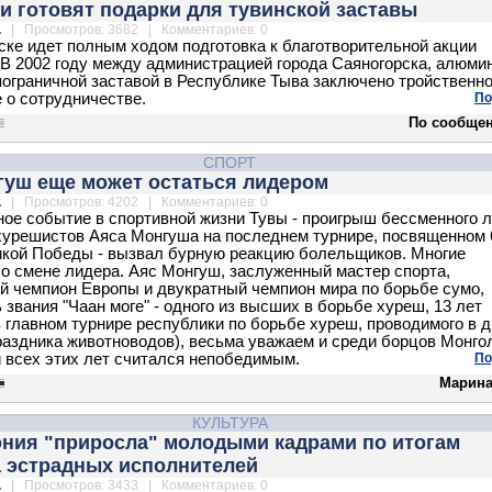
и готовят подарки для тувинской заставы
.
| Просмотров: 3682 | Комментариев: 0
ске идет полным ходом подготовка к благотворительной акции
 В 2002 году между администрацией города Саяногорска, алюм
пограничной заставой в Республике Тыва заключено тройственн
 о сотрудничестве.
По
По сообще
СПОРТ
гуш еще может остаться лидером
.
| Просмотров: 4202 | Комментариев: 0
ое событие в спортивной жизни Тувы - проигрыш бессменного 
хурешистов Аяса Монгуша на последнем турнире, посвященном 
кой Победы - вызвал бурную реакцию болельщиков. Многие
 о смене лидера. Аяс Монгуш, заслуженный мастер спорта,
й чемпион Европы и двукратный чемпион мира по борьбе сумо,
 звания "Чаан моге" - одного из высших в борьбе хуреш, 13 лет
 главном турнире республики по борьбе хуреш, проводимого в д
аздника животноводов), весьма уважаем и среди борцов Монго
 всех этих лет считался непобедимым.
По
Марина
КУЛЬТУРА
ния "приросла" молодыми кадрами по итогам
а эстрадных исполнителей
.
| Просмотров: 3433 | Комментариев: 0