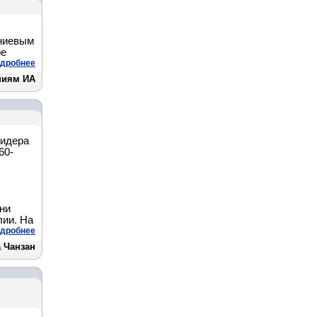
иниевым
ое
дробнее
ниям ИА
лидера
60-
ни
лии. На
дробнее
 Чанзан