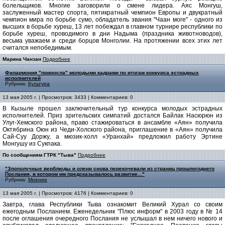
болельщиков. Многие заговорили о смене лидера. Аяс Монгуш,
заслуженный мастер спорта, пятикратный чемпион Европы и двукратный
чемпион мира по борьбе сумо, обладатель звания "Чаан моге" - одного из
высших в борьбе хуреш, 13 лет побеждал в главном турнире республики по
борьбе хуреш, проводимого в дни Надыма (праздника животноводов),
весьма уважаем и среди борцов Монголии. На протяжении всех этих лет
считался непобедимым.
Марина Чанзан
Подробнее
Филармония "приросла" молодыми кадрами по итогам конкурса эстрадных
исполнителей
Рубрика:
Культура
13 мая 2005 г. | Просмотров: 3433 | Комментариев: 0
В Кызыле прошел заключительный тур конкурса молодых эстрадных
исполнителей. Приз зрительских симпатий достался Байлак Насюрюн из
Улуг-Хемского района, право стажироваться в ансамбле «Аян» получила
Октябрина Оюн из Чеди-Холского района, приглашение в «Аян» получила
Сай-Суу Доржу, а мюзик-холл «Уранхай» предложил работу Эртине
Монгушу из Сукпака.
По сообщениям ГТРК "Тыва"
Подробнее
"Злополучные верблюды и олени снова перекочевали из страниц прошлогоднего
Послания, в котором им предсказывалось развитие..."
Рубрика:
Мнение
13 мая 2005 г. | Просмотров: 4176 | Комментариев: 0
Завтра, глава Республики Тыва ознакомит Великий Хурал со своим
ежегодным Посланием. Еженедельник "Плюс информ" в 2003 году в № 14
после оглашения очередного Послания не услышал в нем ничего нового и