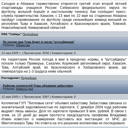
Сегодня в Абакане торжественно откроется третий этап второй летней
спартакиады учащихся России Сибирского федерального округа по
футболу, вольной борьбе и настольному теннису. Как сообщает пресс-
служба правительства Хакасии, с 13 мая по 22 мая на стадионах Абакана
пройдут соревнования по футболу среди сильнейших команд юношей из
республик Тыва и Хакасия, Алтайского и Красноярского краев, Томской,
Новосибирской, Кемеровской областей.
РИА "Сибирь"
Подробнее
По погоде мая Тува будет в числе "аутсайдеров"
Рубрика:
Общество
12 мая 2005 г. | Просмотров: 3530 | Комментариев: 0
На территории России погода в мае в пределах нормы, в "аутсайдеры"
попали только Приморье, Сахалин, Корякский автономный округ, Хакасия,
Тува, Алтайский край, юг Красноярского и Хабаровского краев, где
температура на 1-3 градуса ниже обычной.
Росгидромет
Подробнее
Рабочие теплосетей Тувы объявили забастовку
Рубрика:
Новость дня
12 мая 2005 г. | Просмотров: 3397 | Комментариев: 0
Коллектив ГУП "Тепловые сети" объявил забастовку. Забастовка связана со
значительной задолженностью по зарплате. С декабря 2004 года рабочим
выдают лишь авансы. Долг по зарплате превысил 9 млн. рублей. В связи с
этим, за 10 дней до акции протеста председатель профкома Владимир
Илкин известил о намерении бастовать все инстанции: от МЧС до
Минтопэнерго Тувы. Но ответа на это решение коллектива не последовало.