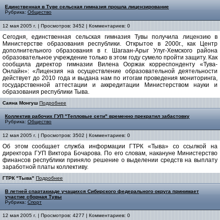
Единственная в Туве сельская гимназия прошла лицензирование
Рубрика:
Общество
12 мая 2005 г. | Просмотров: 3452 | Комментариев: 0
Сегодня, единственная сельская гимназия Тувы получила лицензию в
Министерстве образования республики. Открытое в 2000г., как Центр
дополнительного образования в г. Шагаан-Арыг Улуг-Хемского района
образовательное учреждение только в этом году сумело пройти защиту. Как
сообщила директор гимназии Вилена Ооржак корреспонденту «Тува-
Онлайн»: «Лицензия на осуществление образовательной деятельности
действует до 2010 года и выдана нам по итогам проведения мониторинга,
государственной аттестации и аккредитации Министерством науки и
образования республики Тыва.
Саяна Монгуш
Подробнее
Коллектив рабочих ГУП "Тепловые сети" временно прекратил забастовку
Рубрика:
Общество
12 мая 2005 г. | Просмотров: 3502 | Комментариев: 0
Об этом сообщает служба информации ГТРК «Тыва» со ссылкой на
директора ГУП Виктора Бочарова. По его словам, накануне Министерство
финансов республики приняло решение о выделении средств на выплату
заработной платы коллективу.
ГТРК "Тыва"
Подробнее
В летней спартакиаде учащихся Сибирского федерального округа принимает
участие сборная Тувы
Рубрика:
Спорт
12 мая 2005 г. | Просмотров: 4277 | Комментариев: 0