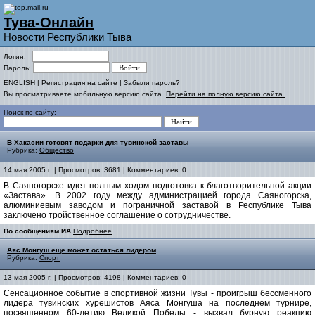
Тува-Онлайн
Новости Республики Тыва
Логин:
Пароль:
ENGLISH
|
Регистрация на сайте
|
Забыли пароль?
Вы просматриваете мобильную версию сайта.
Перейти на полную версию сайта.
Поиск по сайту:
В Хакасии готовят подарки для тувинской заставы
Рубрика:
Общество
14 мая 2005 г. | Просмотров: 3681 | Комментариев: 0
В Саяногорске идет полным ходом подготовка к благотворительной акции
«Застава». В 2002 году между администрацией города Саяногорска,
алюминиевым заводом и пограничной заставой в Республике Тыва
заключено тройственное соглашение о сотрудничестве.
По сообщениям ИА
Подробнее
Аяс Монгуш еще может остаться лидером
Рубрика:
Спорт
13 мая 2005 г. | Просмотров: 4198 | Комментариев: 0
Сенсационное событие в спортивной жизни Тувы - проигрыш бессменного
лидера тувинских хурешистов Аяса Монгуша на последнем турнире,
посвященном 60-летию Великой Победы - вызвал бурную реакцию