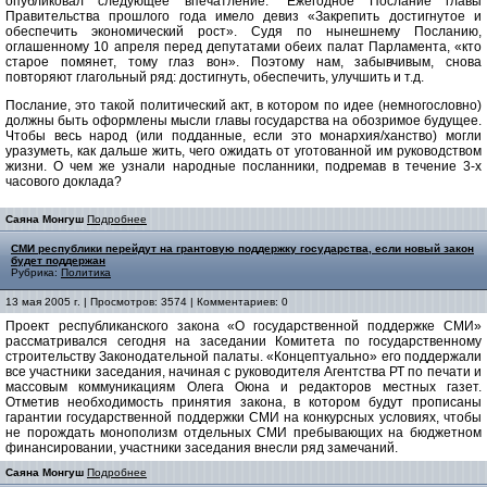
опубликовал следующее впечатление: "Ежегодное Послание главы
Правительства прошлого года имело девиз «Закрепить достигнутое и
обеспечить экономический рост». Судя по нынешнему Посланию,
оглашенному 10 апреля перед депутатами обеих палат Парламента, «кто
старое помянет, тому глаз вон». Поэтому нам, забывчивым, снова
повторяют глагольный ряд: достигнуть, обеспечить, улучшить и т.д.
Послание, это такой политический акт, в котором по идее (немногословно)
должны быть оформлены мысли главы государства на обозримое будущее.
Чтобы весь народ (или подданные, если это монархия/ханство) могли
уразуметь, как дальше жить, чего ожидать от уготованной им руководством
жизни. О чем же узнали народные посланники, подремав в течение 3-х
часового доклада?
Саяна Монгуш
Подробнее
СМИ республики перейдут на грантовую поддержку государства, если новый закон
будет поддержан
Рубрика:
Политика
13 мая 2005 г. | Просмотров: 3574 | Комментариев: 0
Проект республиканского закона «О государственной поддержке СМИ»
рассматривался сегодня на заседании Комитета по государственному
строительству Законодательной палаты. «Концептуально» его поддержали
все участники заседания, начиная с руководителя Агентства РТ по печати и
массовым коммуникациям Олега Оюна и редакторов местных газет.
Отметив необходимость принятия закона, в котором будут прописаны
гарантии государственной поддержки СМИ на конкурсных условиях, чтобы
не порождать монополизм отдельных СМИ пребывающих на бюджетном
финансировании, участники заседания внесли ряд замечаний.
Саяна Монгуш
Подробнее