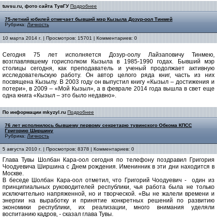
tuvsu.ru, фото сайта ТувГУ
Подробнее
75-летний юбилей отмечает бывший мэр Кызыла Дозур-оол Тинмей
Рубрика:
Личность
10 марта 2014 г. | Просмотров: 15701 | Комментариев: 0
Сегодня 75 лет исполняется Дозур-оолу Лайзаповичу Тинмею,
возглавлявшему горисполком Кызыла в 1985-1990 годах. Бывший мэр
столицы сегодня, как преподаватель и ученый продолжает активную
исследовательскую работу. Он автор целого ряда книг, часть из них
посвящена Кызылу. В 2003 году он выпустил книгу «Кызыл – достижения и
потери», в 2009 – «Мой Кызыл», а в феврале 2014 года вышла в свет еще
одна книга «Кызыл – это было недавно».
По информации mkyzyl.ru
Подробнее
76 лет исполнилось бывшему первому секретарю тувинского Обкома КПСС
Григорию Ширшину
Рубрика:
Личность
5 августа 2010 г. | Просмотров: 8378 | Комментариев: 0
Глава Тувы Шолбан Кара-оол сегодня по телефону поздравил Григория
Чоодуевича Ширшина с Днем рождения. Именинник в эти дни находится в
Москве.
В беседе Шолбан Кара-оол отметил, что Григорий Чоодуевич - один из
принципиальных руководителей республики, чья работа была не только
исключительно напряженной, но и творческой. «Вы не жалели времени и
энергии на выработку и принятие конкретных решений по развитию
экономики республики, их реализации, много внимания уделяли
воспитанию кадров, - сказал глава Тувы.