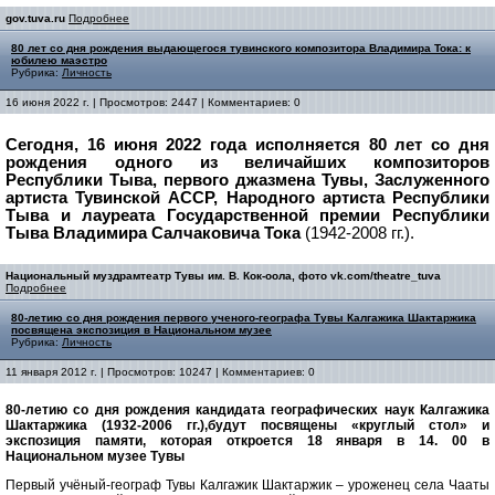
gov.tuva.ru
Подробнее
80 лет со дня рождения выдающегося тувинского композитора Владимира Тока: к
юбилею маэстро
Рубрика:
Личность
16 июня 2022 г. | Просмотров: 2447 | Комментариев: 0
Сегодня, 16 июня 2022 года исполняется 80 лет со дня
рождения одного из величайших композиторов
Республики Тыва, первого джазмена Тувы, Заслуженного
артиста Тувинской АССР, Народного артиста Республики
Тыва и лауреата Государственной премии Республики
Тыва Владимира Салчаковича Тока
(1942-2008 гг.).
Национальный муздрамтеатр Тувы им. В. Кок-оола, фото vk.com/theatre_tuva
Подробнее
80-летию со дня рождения первого ученого-географа Тувы Калгажика Шактаржика
посвящена экспозиция в Национальном музее
Рубрика:
Личность
11 января 2012 г. | Просмотров: 10247 | Комментариев: 0
80-летию со дня рождения кандидата географических наук Калгажика
Шактаржика (1932-2006 гг.),будут посвящены «круглый стол» и
экспозиция памяти, которая откроется 18 января в 14. 00 в
Национальном музее Тувы
Первый учёный-географ Тувы Калгажик Шактаржик – уроженец села Чааты