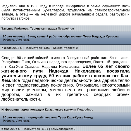
Родилась она в 1930 году в городе Мичуринске в семье служащих: мать
была потомственным бухгалтером, трудилась на станкостроительном
заводе, а отец — на железной дороге начальником отдела разгрузки и
погрузки вагонов.
Татьяна Рябикова, Тувинская правда
Подробнее
90 лет отмечает Заслуженный работник образования Тувы Надежда Храмова
Рубрика:
Личность
7 июля 2023 г. | Просмотров: 1350 | Комментариев: 0
Сегодня 90-летний юбилей отмечает Заслуженный работник образования
Республики Тыва, Отличник народного просвещения, Почетный гражданин
Более 65 лет своего
пгт Каа-Хем Храмова Надежда Николаевна.
жизненного пути Надежда Николаевна посвятила
учительскому труду, 60 из них работе в школах пгт Каа-
Хем.
Все годы педагогической деятельности она дарила тепло
и свет подрастающему поколению. Открывала неповторимый
мир своим ученикам, умело вела их тропинками любви и
доброты, зажигая в их трепетных сердцах огонёк
любознательности.
Информация администрации Кызылского кожууна
Подробнее
90 лет отмечает народный писатель Тувы Кара-Куске Чооду
Рубрика:
Личность
5 мая 2026 г. | Просмотров: 1181 | Комментариев: 0