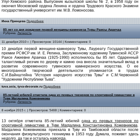
Улуг-Хемского района. Выпускник кызылской школы № 2, в 1958 году он
окончил Московский ордена Ленина и ордена Трудового Красного Знамени
государственный университет им. М.В. Ломоносова.
Инна Принцева
Подробнее
85 лет со дня рождения первой женщины-камнереза Тувы Раисы Аракчаа
Рубрика:
Личность
11 декабря 2010 г. | Просмотров: 10144 | Комментариев: 0
10 декабря первой женщине-камнерезу Тувы, Лауреату Государственной
премии РСФСР им. И. Е. Репина, Заслуженному художнику Тувинской АССР
Раисе Ажиевне Аракчаа (1925-1990) исполнилось бы 85 лет. Одаренный
талантливый резчик по дереву и камню онa внесла значительный вклад в
развитие современного тувинского камнерезного искусства. О ее
многогранной творческой деятельности упоминается в трудах
С.И.Вайнштейна "История народного искусства Тувы" и С.М.Червонной
"Художники Республики Тыва".
tuva.asia, tyva-decorate.ru
Подробнее
85-летний юбилей отметила одна из первых тренеров по спортивной гимнастике в
Туве Магдалина Кожевникова
Рубрика:
Личность
8 ноября 2015 г. | Просмотров: 5468 | Комментариев: 0
13 октября отметила 85-летний юбилей
одна из первых тренеров по
спортивной гимнастике в Туве Магдалина Константиновна Кожевникова
.
Магдалина Кожевникова приехала в Туву из Тамбовской области после
окончания физкультурного техникума в 1953 году. Думала, поживет здесь
недолго, да так и осталась навсегда.