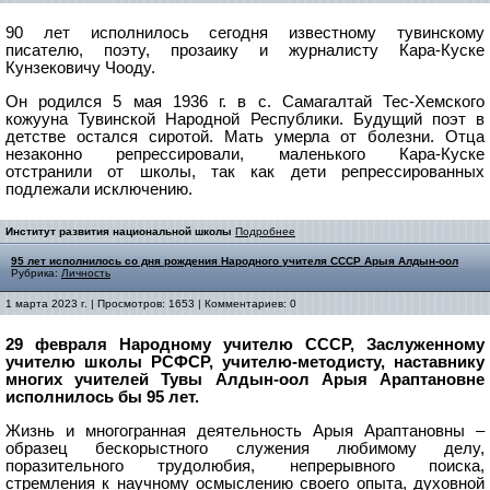
90 лет исполнилось сегодня известному тувинскому
писателю, поэту, прозаику и журналисту Кара-Куске
Кунзековичу Чооду.
Он родился 5 мая 1936 г. в с. Самагалтай Тес-Хемского
кожууна Тувинской Народной Республики. Будущий поэт в
детстве остался сиротой. Мать умерла от болезни. Отца
незаконно репрессировали, маленького Кара-Куске
отстранили от школы, так как дети репрессированных
подлежали исключению.
Институт развития национальной школы
Подробнее
95 лет исполнилось со дня рождения Народного учителя СССР Арыя Алдын-оол
Рубрика:
Личность
1 марта 2023 г. | Просмотров: 1653 | Комментариев: 0
29 февраля Народному учителю СССР, Заслуженному
учителю школы РСФСР, учителю-методисту, наставнику
многих учителей Тувы Алдын-оол Арыя Араптановне
исполнилось бы 95 лет.
Жизнь и многогранная деятельность Арыя Араптановны –
образец бескорыстного служения любимому делу,
поразительного трудолюбия, непрерывного поиска,
стремления к научному осмыслению своего опыта, духовной