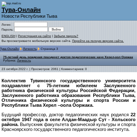
Тува-Онлайн
Новости Республики Тыва
Логин:
Пароль:
ENGLISH
|
Регистрация на сайте
|
Забыли пароль?
Вы просматриваете мобильную версию сайта.
Перейти на полную версию сайта.
Тува-Онлайн
Личность
Страница 3
75-летний день рождения празднует доктор педагогических наук Херел-оол Ооржак
Рубрика:
Личность
23 октября 2022 г. | Просмотров: 2061 | Комментариев: 0
Коллектив Тувинского государственного университета
поздравляет с 75-летним юбилеем Заслуженного
работника физической культуры Российской Федерации,
Заслуженного работника образования Республики Тыва,
Отличника физической культуры и спорта России и
Республики Тыва Херел –оола Ооржака.
Будущий профессор, доктор педагогических наук родился
22
октября 1947 года в селе Алдан-Маадыр Сут - Хольского
района.
Выпускник факультета физической культуры и спорта
Красноярского государственного педагогического института.