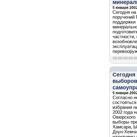
минерал
5 января 2002
Сегодня на
поручений 
поддержки 
минерально
подготовит
частности,
возобновле
эксплуатац
перевооруж
Сегодня 
выборов
самоупр
5 января 2002
Согласно н
состояться
избрания н
2002 года 
Овюрского 
выборы пре
Хамсара, Ы
Дзун-Хемчи
назначены 