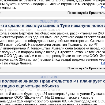
м, пожелал их семьям счастья, благополучия, здоровья. Матер
ны букеты цветов и подарки - мягкие игрушки и многофункцион
е машины.
По
Пресс-служба Правитель
ОБЩЕСТВО
кта сдано в эксплуатацию в Туве накануне новог
 г.
| Просмотров: 3204 | Комментариев: 0
ола в селе Берт-Даг Тес-Хемского района, рассчитанная на 240
реконструирована из здания бывшего детского сада строителя
меет специально оборудованные учебные мастерские. Стоимос
00 тысяч рублей. На церемонии открытия Правительство РТ
л вице-премьер И.Товарищтай. Жители села Бояровка перед н
е получили в подарок новую школу. Строительство 3-этажного з
о ООО "Дамырак". А в столице республики строители ООО "Жи
сплуатацию 35-квартир (первые 2 подъезда) ведомственного жил
Т по улице Ленина.
По
Пресс-служба Правитель
ОБЩЕСТВО
й половине января Правительство РТ планирует 
уатацию еще четыре объекта
 г.
| Просмотров: 3152 | Комментариев: 0
очно 8 января будет сдан 24-квартирный дом по улице Пушкина
дрядчик ООО "Школьник"). На 11 января также в Кызыле
ана сдача 216 квартир жилого здания ЖСК-4 (генподрядчик ОО