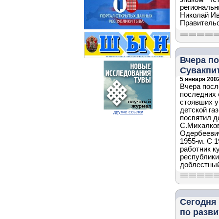
региональн
Николай Ив
Правительс
Вчера п
Сувакпи
5 января 2002
Вчера посл
последних 
стоявших у
детской га
другие ссылки
посвятил д
С.Михалков
Одербеевич
1955-м. С 
работник к
республики
доблестный
Сегодня
по разв