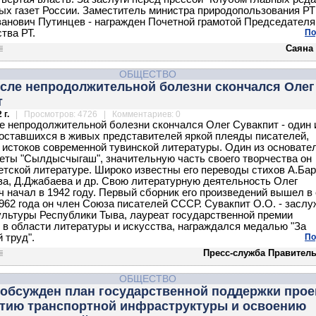
ых газет России. Заместитель министра природопользования РТ
анович Путинцев - награжден Почетной грамотой Председателя
тва РТ.
По
Саяна
ОБЩЕСТВО
осле непродолжительной болезни скончался Олег
т
 г.
| Просмотров: 4726 | Комментариев: 0
е непродолжительной болезни скончался Олег Сувакпит - один 
оставшихся в живых представителей яркой плеяды писателей,
 истоков современной тувинской литературы. Один из основате
зеты "Сылдысчыгаш", значительную часть своего творчества он
етской литературе. Широко известны его переводы стихов А.Бар
а, Д.Джабаева и др. Свою литературную деятельность Олег
 начал в 1942 году. Первый сборник его произведений вышел в 
1962 года он член Союза писателей СССР. Сувакпит О.О. - засл
ультуры Республики Тыва, лауреат государственной премии
 в области литературы и искусства, награждался медалью "За
 труд".
По
Пресс-служба Правитель
ОБЩЕСТВО
 обсужден план государственной поддержки прое
итию транспортной инфраструктуры и освоению