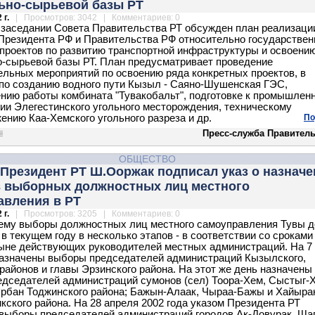
ьно-сырьевой базы РТ
 г.
| Просмотров: 3042 | Комментариев: 0
 заседании Совета Правительства РТ обсужден план реализаци
Президента РФ и Правительства РФ относительно государствен
проектов по развитию транспортной инфраструктуры и освоени
-сырьевой базы РТ. План предусматривает проведение
ельных мероприятий по освоению ряда конкретных проектов, в
 по созданию водного пути Кызыл - Саяно-Шушенская ГЭС,
нию работы комбината "Тувакобальт", подготовке к промышлен
ии Элегестинского угольного месторождения, техническому
ению Каа-Хемского угольного разреза и др.
По
Пресс-служба Правитель
ОБЩЕСТВО
Президент РТ Ш.Ооржак подписал указ о назнач
 выборных должностных лиц местного
авления в РТ
 г.
| Просмотров: 3205 | Комментариев: 0
ему выборы должностных лиц местного самоуправления Тувы 
 в текущем году в несколько этапов - в соответствии со сроками
ыне действующих руководителей местных администраций. На 7
назначены выборы председателей администраций Кызылского,
районов и главы Эрзинского района. На этот же день назначены
дседателей администраций сумонов (сел) Тоора-Хем, Сыстыг-
рбан Тоджинского района; Бажын-Алаак, Чыраа-Бажы и Хайыра
кского района. На 28 апреля 2002 года указом Президента РТ
выборы председателей администраций городов Ак-Довурак, Шаг