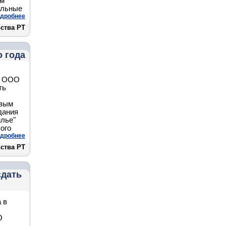
ям
альные
дробнее
ства РТ
о года
ми ООО
ть
овым
дания
лье"
ого
дробнее
ства РТ
сдать
 в
О