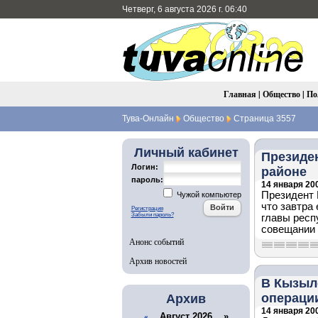
Четверг, 6 августа 2026 г. 06:40
Главная
|
Общество
|
По
Тува-Онлайн
Общество
Страница 3557
Личный кабинет
Президе
Логин:
районе
пароль:
14 января 200
Президент 
Чужой компьютер
что завтра
Регистрация
Забыли пароль?
главы респ
совещании 
Анонс событий
Архив новостей
В Кызыле
операци
Архив
14 января 200
Август 2026 »
«