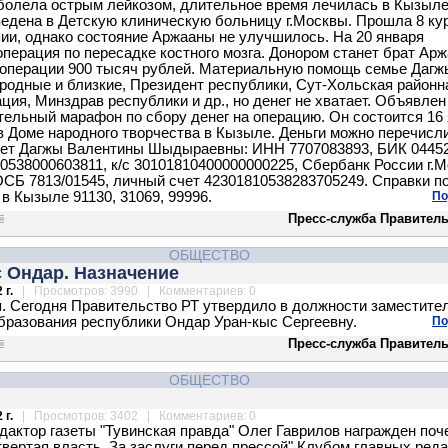
болела острым лейкозом, длительное время лечилась в Кызыле
едена в Детскую клиническую больницу г.Москвы. Прошла 8 ку
ии, однако состояние Аржааны не улучшилось. На 20 января
операция по пересадке костного мозга. Донором станет брат Ар
операции 900 тысяч рублей. Материальную помощь семье Дагж
родные и близкие, Президент республики, Сут-Хольская районн
ция, Минздрав республики и др., но денег не хватает. Объявлен
тельный марафон по сбору денег на операцию. Он состоится 16
 в Доме народного творчества в Кызыле. Деньги можно перечисл
чет Дагжы Валентины Шыдыраевны: ИНН 7707083893, БИК 04452
10538000603811, к/с 30101810400000000225, Сбербанк России г.
СБ 7813/01545, личный счет 42301810538283705249. Справки п
в Кызыле 91130, 31069, 99996.
По
Пресс-служба Правитель
ОБЩЕСТВО
 Ондар. Назначение
 г.
| Просмотров: 3990 | Комментариев: 0
. Сегодня Правительство РТ утвердило в должности заместите
бразования республики Ондар Уран-кыс Сергеевну.
По
Пресс-служба Правитель
ОБЩЕСТВО
 г.
| Просмотров: 3402 | Комментариев: 0
дактор газеты "Тувинская правда" Олег Гаврилов награжден по
твертая власть. За заслуги перед прессой" Клубом главных ред