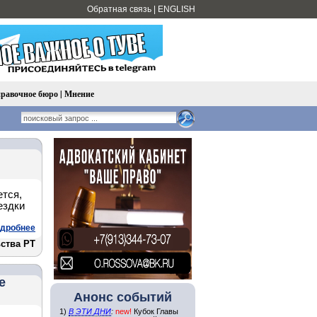
Обратная связь
|
ENGLISH
равочное бюро
|
Мнение
ется,
ездки
дробнее
ства РТ
е
Анонс событий
1)
В ЭТИ ДНИ
:
new!
Кубок Главы