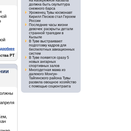
на набережной Кызыла
должна быть скульптура
снежного барса
и
Уроженец Тувы космонавт
ной
Кирилл Песков стал Героем
ю
России
Последние часы жизни
девочек: раскрыты детали
странной трагедии в
Кызыле
ной
В Туве выстраивают
подготовку кадров для
дробнее
беспилотных авиационных
систем
ства РТ
В Туве появятся сразу 5
новых ангарных
спортивных залов
Многодетная мама из
ении
далекого Монгун-
Тайгинского района Тувы
развила овощное хозяйство
с помощью соцконтракта
должны
 апреля
Хем,
кан
онар,