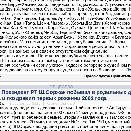
акже Барун-Хемчикского, Тандинского, Тоджинского, Улуг-Хемско
лав Дзун-Хемчикского, Сут-Хольского, Чеди-Хольского районов. 
ласно указа назначены также выборы председателей администр
и-Тал, Хайыракан, Торгалыг, Арыг-Узуу, Иштии-Хем Улуг-Хемско
ве-Хая, Баян-Тала, Шеми, Чыргакы, Хорум-Даг Дзун-Хемчикского
селка Каа-Хем, сумонов Кара-Хаак, Сукпак, Целинное, Шамбалыг
ян-Кол, Усть-Элегест, Черби, Терлиг-Хая Кызылского района; Са
ди-Хольского района; сел Арыг-Бажы, Успенка, Дурген и Балгаз
о района. Указ вступит в силу со дня опубликования. Выборы
лей остальных муниципальных образований республики, в том 
пока не назначены в связи с отсутствием официально
рованных уставов. Положение республиканского закона, надел
 РТ правом назначать выборы должностных лиц местного
ения республики своим указом, недавно оспорено в судебном п
еседование по этому спору в суде назначено на 9 января.
По
Пресс-служба Правитель
ОБЩЕСТВО
я Президент РТ Ш.Ооржак побывал в родильных 
 и поздравил первых рожениц 2002 года
 г.
| Просмотров: 3221 | Комментариев: 0
овом году родилась девочка в семье Шойзан-оол из с.Ак-Туруг Ч
айона (появилась на свет в 00 часов 14 минут в роддоме №2; ве
 54 см, третий ребенок в семье). Вторым - мальчик в кызылской 
лся в 5 часов 20 минут в роддоме №1; вес 3 кг 190 г, четвертый
семье). Ш.Ооржак поздравил рожениц с прибавлением, наступи