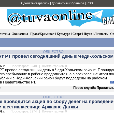
Сделать стартовой
|
Добавить в избранное
|
RSS
литика
|
Экономика
|
Право/Криминал
|
Культура
|
Спорт
|
Наука
|
Личность
|
Сп
ОБЩЕСТВО
нт РТ провел сегодняшний день в Чеди-Хольском
2 г.
| Просмотров: 3240 | Комментариев: 0
РТ провел сегодняшний день в Чеди-Хольском районе. Планиру
 его пребывание в районе продолжится, а в воскресенье итоги по
ублики в Чеди-Хольский район будут подведены на рабочем
в Правительстве РТ.
По
Пресс-служба Правитель
ОБЩЕСТВО
 проводится акция по сбору денег на проведени
и шестикласснице Аржаане Дагжы
2 г.
| Просмотров: 3274 | Комментариев: 0