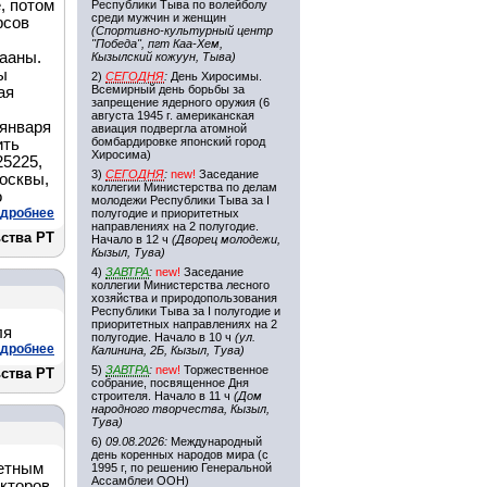
, потом
Республики Тыва по волейболу
среди мужчин и женщин
рсов
(Спортивно-культурный центр
"Победа", пгт Каа-Хем,
жааны.
Кызылский кожуун, Тыва)
ы
2)
СЕГОДНЯ
:
День Хиросимы.
Всемирный день борьбы за
ая
запрещение ядерного оружия (6
августа 1945 г. американская
 января
авиация подвергла атомной
бомбардировке японский город
ить
Хиросима)
5225,
3)
СЕГОДНЯ
:
new!
Заседание
Москвы,
коллегии Министерства по делам
о
молодежи Республики Тыва за I
дробнее
полугодие и приоритетных
направлениях на 2 полугодие.
ства РТ
Начало в 12 ч
(Дворец молодежи,
Кызыл, Тува)
4)
ЗАВТРА
:
new!
Заседание
коллегии Министерства лесного
хозяйства и природопользования
Республики Тыва за I полугодие и
приоритетных направлениях на 2
ля
полугодие. Начало в 10 ч
(ул.
дробнее
Калинина, 2Б, Кызыл, Тува)
5)
ЗАВТРА
:
new!
Торжественное
ства РТ
собрание, посвященное Дня
строителя. Начало в 11 ч
(Дом
народного творчества, Кызыл,
Тува)
6)
09.08.2026:
Международный
день коренных народов мира (с
четным
1995 г, по решению Генеральной
Ассамблеи ООН)
акторов