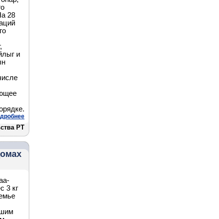
го
На 28
аций
го
,
йлыг и
ын
числе
яющее
орядке.
дробнее
ства РТ
домах
аа-
с 3 кг
семье
вшим