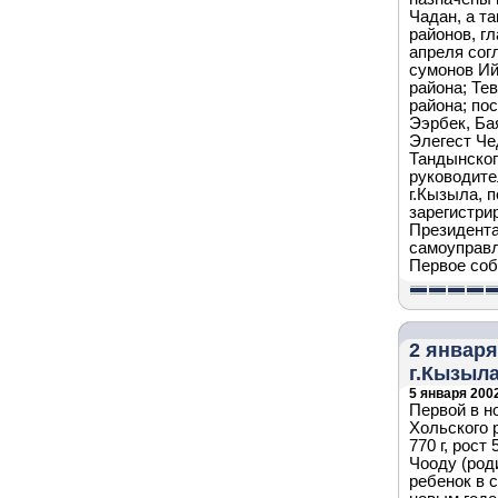
Чадан, а т
районов, г
апреля сог
сумонов Ий
района; Те
района; по
Ээрбек, Ба
Элегест Че
Тандынског
руководите
г.Кызыла, 
зарегистри
Президента
самоуправл
Первое соб
2 январ
г.Кызыла
5 января 2002
Первой в н
Хольского р
770 г, рост
Чооду (роди
ребенок в 