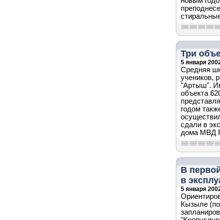
новым годо
преподнесе
стиральны
Три объе
5 января 2002
Средняя шк
учеников, 
"Артыш". И
объекта 62
представля
годом такж
осуществил
сдали в эк
дома МВД Р
В перво
в экспл
5 января 2002
Ориентиров
Кызыле (по
запланиров