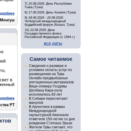
7)
15.08.2026:
День Республики
Тыва
(Тува)
8)
17.08.2026:
День Хоомея
(Тува)
дробнее
9)
18.08.2026 - 20.08.2026:
 Монгуш
Четвертый международный
буддийский форум
(Кызыл, Тува)
10)
22.08.2026:
День
Государственного флага
Российской Федерации (с 1994 г.)
все даты
из
Самое читаемое
лей
Сведения о размере и
условиях оплаты услуг по
то,
размещению на Тува-
Онлайн предвыборных
свет в
агитационных материалов
уженный
Вице-спикеру Госдумы
Шолбану Кара-оолу
исполнилось 60 лет
дробнее
В Сибири пересчитают
манулов
ства РТ
В Аргентине в рамках
Международной
скульптурной биеннале
отметили 150-летие со дня
ктов
рождения Степана Эрьзи
Жители Тувы считают, что