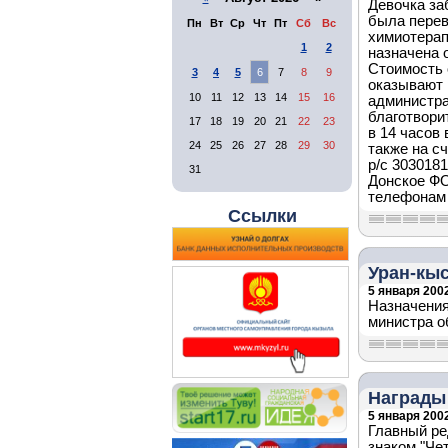
Девочка за
была перев
Пн
Вт
Ср
Чт
Пт
Сб
Вс
химиотерап
1
2
назначена 
Стоимость 
3
4
5
6
7
8
9
оказывают 
10
11
12
13
14
15
16
администра
благотвори
17
18
19
20
21
22
23
в 14 часов
24
25
26
27
28
29
30
также на с
р/с 303018
31
Донское ФО
телефонам 
Ссылки
Уран-кыс
5 января 2002
Назначения
министра о
Награды
5 января 2002
Главный ре
знаком "Че