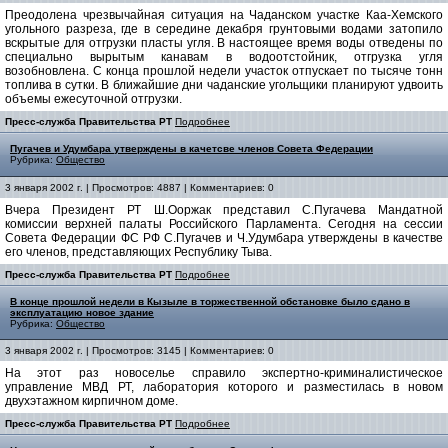
Преодолена чрезвычайная ситуация на Чаданском участке Каа-Хемского
угольного разреза, где в середине декабря грунтовыми водами затопило
вскрытые для отгрузки пласты угля. В настоящее время воды отведены по
специально вырытым канавам в водоотстойник, отгрузка угля
возобновлена. С конца прошлой недели участок отпускает по тысяче тонн
топлива в сутки. В ближайшие дни чаданские угольщики планируют удвоить
объемы ежесуточной отгрузки.
Пресс-служба Правительства РТ
Подробнее
Пугачев и Удумбара утверждены в качетсве членов Совета Федерации
Рубрика:
Общество
3 января 2002 г. | Просмотров: 4887 | Комментариев: 0
Вчера Президент РТ Ш.Ооржак представил С.Пугачева Мандатной
комиссии верхней палаты Российского Парламента. Сегодня на сессии
Совета Федерации ФС РФ С.Пугачев и Ч.Удумбара утверждены в качестве
его членов, представляющих Республику Тыва.
Пресс-служба Правительства РТ
Подробнее
В конце прошлой недели в Кызыле в торжественной обстановке было сдано в
эксплуатацию новое здание
Рубрика:
Общество
3 января 2002 г. | Просмотров: 3145 | Комментариев: 0
На этот раз новоселье справило экспертно-криминалистическое
управление МВД РТ, лаборатория которого и разместилась в новом
двухэтажном кирпичном доме.
Пресс-служба Правительства РТ
Подробнее