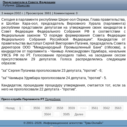
Представители в Совете Федерации
Рубрика:
Общество
3 января 2002 г. | Просмотров: 3661 | Комментариев: 0
Сегодня в парламенте республики Шериг-оол Ооржак, Глава правительства,
и Шолбан Кара-оол, председатель Верховного Хурала (парламента)
республики представили депутатам на утверждение своих кандидатов в
Совет Федерации Федерального Собрания РФ в соответствии с
Федеральным законом "О порядке формирования Совета Федерации
Федерального Собрания Российской Федерации". Кандидатом от
правительства выступал Сергей Викторович Пугачев, председатель Совета
директоров ООО "Международный Промышленный Банк" (г.Москва), а
кандидатом от парламента - Чанмыр Александрович Удумбара, начальник
УФСБ РФ по РТ. Голосование проходило тайно, на заседании сессии
присутствовали 29 депутатов. Голоса распределились следующим
образом:
"за" Сергея Пугачева проголосовали 23 депутата, "против" - 6;
"за" Чанмыра Удумбара проголосовали 24 депутата, "против" - 5.
Кандидатом, прошедшим процедуру утверждения, считается тот, если за
него не проголосовали 22 депутата - "против".
Пресс-служба Парламента РТ
Подробнее
Назад
1
...
3556
3557
3558
3559
3560
3561
3562
3563
3564
...
3585
Далее
© 2001–2026, Информационное агентство "Тува-Онлайн"