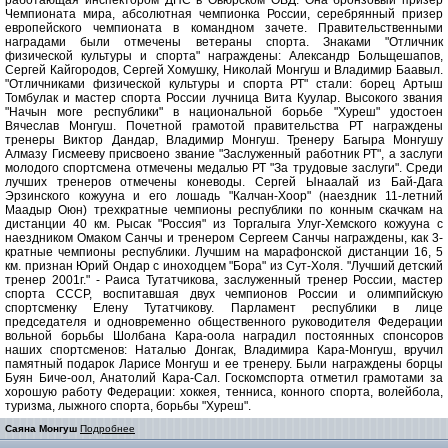
работающая инспектором ДПС в Овюрском ОВД. Она бронзовый призер
Чемпионата мира, абсолютная чемпионка России, серебрянный призер
европейского чемпионата в командном зачете. Правительственными
наградами были отмечены ветераны спорта. Знаками "Отличник
физической культуры и спорта" награждены: Александр Больщешапов,
Сергей Кайгородов, Сергей Хомушку, Николай Монгуш и Владимир Баавыл.
"Отличниками физической культуры и спорта РТ" стали: борец Артыш
Томбулак и мастер спорта России лучница Вита Куулар. Высокого звания
"Начын моге республики" в национальной борьбе "Хуреш" удостоен
Вячеслав Монгуш. Почетной грамотой правительства РТ награждены
тренеры Виктор Дандар, Владимир Монгуш. Тренеру Багыра Монгушу
Алмазу Гисмееву присвоено звание "Заслуженный работник РТ", а заслуги
молодого спортсмена отмечены медалью РТ "За трудовые заслуги". Среди
лучших тренеров отмечены коневоды. Сергей Ынаалай из Бай-Дага
Эрзинского кожууна и его лошадь "Калчан-Хоор" (наездник 11-летний
Маадыр Оюн) трехкратные чемпионы республики по конным скачкам на
дистанции 40 км. Рысак "Россия" из Торгалыга Улуг-Хемского кожууна с
наездником Омаком Санчы и тренером Сергеем Санчы награждены, как 3-
кратные чемпионы республики. Лучшим на марафонской дистанции 16, 5
км. признан Юрий Ондар с иноходцем "Бора" из Сут-Холя. "Лучший детский
тренер 2001г." - Раиса Тутатчикова, заслуженный тренер России, мастер
спорта СССР, воспитавшая двух чемпионов России и олимпийскую
спортсменку Елену Тутатчикову. Парламент республики в лице
председателя и одновременно общественного руководителя Федерации
вольной борьбы Шолбана Кара-оола наградил постоянных спонсоров
наших спортсменов: Наталью Донгак, Владимира Кара-Монгуш, вручил
памятный подарок Ларисе Монгуш и ее тренеру. Были награждены борцы
Буян Биче-оол, Анатолий Кара-Сал. Госкомспорта отметил грамотами за
хорошую работу Федерации: хоккея, тенниса, конного спорта, волейбола,
туризма, лыжного спорта, борьбы "Хуреш".
Саяна Монгуш
Подробнее