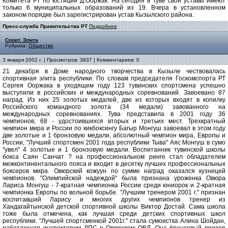
Комитета РТ по юстиции Д.Ооржак. На сегодня в Туве свои уставы имеют
только 6 муниципальных образований из 19. Вчера в установленном
законом порядке был зарегистрирован устав Кызылского района.
Пресс-служба Правительства РТ
Подробнее
Спорт. Элита
Рубрика:
Общество
3 января 2002 г. | Просмотров: 3837 | Комментариев: 0
21 декабря в Доме народного творчества в Кызыле чествовалась
спортивная элита республики. По словам председателя Госкомспорта РТ
Сергея Ооржака в уходящем году 123 тувинских спортсмена успешно
выступили в российских и международных соревнований. Завоевано 87
наград. Из них 25 золотых медалей, две из которых входят в копилку
Российского командного золота (34 медали) завованного на
международных соревнованиях. Тува представила в 2001 году 36
чемпионов, 68 - удостоившихся вторых и третьих мест. Трехкратный
чемпион мира и России по кикбоксингу Багыр Монгуш завоевал в этом году
две золотые и 1 бронзовую медали, абсолютный чемпион мира, Европы и
России, "Лучший спортсмен 2001 года республики Тыва" Аяс Монгуш в сумо
"увел" 4 золотые и 1 бронзовую медали. Воспитанник тувинской школы
бокса Саян Санчат ? на профессиональном ринге стал обладателем
межконтинентального пояса и входит в десятку лучших профессиональных
боксеров мира. Овюрский кожуун по сумме наград оказался кузницей
чемпионов. "Олимпийской надеждой" была признана уроженка Овюра
Лариса Монгуш - 7-кратная чемпионка России среди юниорок и 2-кратная
чемпионка Европы по вольной борьбе. "Лучшим тренером 2001 г." признан
воспитавший Ларису и многих других чемпионов тренер из
Хандагайтынской детской спортивной школы Виктор Достай. Сама школа
тоже была отмечена, как лучшая среди детских спортивных школ
республики. "Лучшей спортсменкой 2001г." стала сумоистка Алина Шойдан,