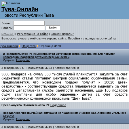
Тува-Онлайн
Новости Республики Тыва
Логин:
Пароль:
ENGLISH
|
Регистрация на сайте
|
Забыли пароль?
Вы просматриваете мобильную версию сайта.
Перейти на полную версию сайта.
Тува-Онлайн
Общество
Страница 3560
В Правительстве РТ изыскиваются источники финансирования для покупки
новогодних подарков детям из бедных семей
Рубрика:
Общество
3 января 2002 г. | Просмотров: 3333 | Комментариев: 0
3600 подарков на сумму 360 тысяч рублей планируется закупить за счет
бюджетной статьи "питание" центров социального обслуживания семьи.
Предполагается, что новогодние подарки получат и 10620 детей
безработных - соответствующие средства планируется выделить за счет
средств Департамента службы занятости населения. Еще 160 подарков
будут закуплены для особо одаренных детей за счет средств
республиканской комплексной программы "Дети Тыва".
Пресс-служба Правительства РТ
Подробнее
Преодолена чрезвычайная ситуация на Чаданском участке Каа-Хемского угольного
разреза
Рубрика:
Общество
3 января 2002 г. | Просмотров: 3340 | Комментариев: 0