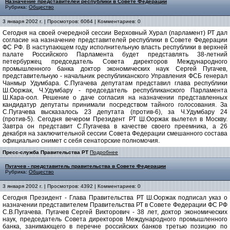
Назначение представителей республики в Совете Федерации
Рубрика:
Общество
3 января 2002 г. | Просмотров: 6064 | Комментариев: 0
Сегодня на своей очередной сессии Верховный Хурал (парламент) РТ дал
согласие на назначение представителей республики в Совете Федерации
ФС РФ. В наступающем году исполнительную власть республики в верхней
палате Российского Парламента будет представлять 38-летний
петербуржец председатель Совета директоров Международного
промышленного банка доктор экономических наук Сергей Пугачев,
представительную - начальник республиканского Управления ФСБ генерал
Чанмыр Удумбара. С.Пугачева депутатам представил глава республики
Ш.Ооржак, Ч.Удумбару - председатель республиканского Парламента
Ш.Кара-оол. Решение о даче согласия на назначении представленных
кандидатур депутаты принимали посредством тайного голосования. За
С.Пугачева высказалось 23 депутата (против-6), за Ч.Удумбару 24
(против-5). Сегодня вечером Президент РТ Ш.Ооржак вылетел в Москву.
Завтра он представит С.Пугачева в качестве своего преемника, а 26
декабря на заключительной сессии Совета Федерации смешанного состава
официально снимет с себя сенаторские полномочия.
Пресс-служба Правительства РТ
Подробнее
Пугачев - представитель правительства в Совете Федерации
Рубрика:
Общество
3 января 2002 г. | Просмотров: 4392 | Комментариев: 0
Сегодня Президент - Глава Правительства РТ Ш.Ооржак подписал указ о
назначении представителем Правительства РТ в Совете Федерации ФС РФ
С.В.Пугачева. Пугачев Сергей Викторович - 38 лет, доктор экономических
наук, председатель Совета директоров Международного промышленного
банка, занимающего в перечне российских банков третью позицию по