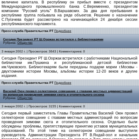
величине капитала. В республику он прибыл вместе с президентом
Международного промышленного банка С.Веремеенко, президентом
компании "Русский уголь" В.Варшавских. За два дня пребывания в
республике группа побывала на ряде объектов. Решение о назначении
С.Пугачева будет рассмотрено на начинающейся 24 декабря сессии
республиканского парламента.
Пресс-служба Правительства РТ
Подробнее
Сегодня Президент РТ Ш.Ооржак встретился с библиотекарями
Рубрика:
Общество
3 января 2002 г. | Просмотров: 3643 | Комментариев: 0
Сегодня Президент РТ Ш.Ооржак встретился с работниками Национальной
библиотеки им.Пушкина и республиканской детской библиотеки
им.Чуковского. Библиотекарям были переданы подарки мэрии г.Москвы -
двухтомники истории Москвы, альбомы истории 12-20 веков и другие
издания.
Пресс-служба Правительства РТ
Подробнее
Василий Оюн провел селекторное совещание с главами местных администраций
по вопросам проведения зимовки скота и отопительного сезона
Рубрика:
Общество
3 января 2002 г. | Просмотров: 3155 | Комментариев: 0
Сегодня первый заместитель Главы Правительства Василий Оюн провел
селекторное совещание с главами местных администраций по вопросам
проведения зимовки скота и отопительного сезона. Отдельно были
обсуждены проблемы, препятствующие принятию уставов муниципальных
образований. По этой теме на селекторном совещании выступили
руководитель Администрации Президента РТ В.Яндай-оол и начальник