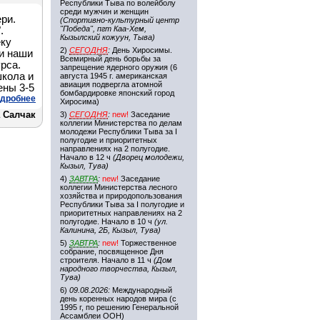
Республики Тыва по волейболу
среди мужчин и женщин
ри.
(Спортивно-культурный центр
"Победа", пгт Каа-Хем,
.
Кызылский кожуун, Тыва)
еку
2)
СЕГОДНЯ
:
День Хиросимы.
 и наши
Всемирный день борьбы за
рса.
запрещение ядерного оружия (6
кола и
августа 1945 г. американская
авиация подвергла атомной
ены 3-5
бомбардировке японский город
дробнее
Хиросима)
 Салчак
3)
СЕГОДНЯ
:
new!
Заседание
коллегии Министерства по делам
молодежи Республики Тыва за I
полугодие и приоритетных
направлениях на 2 полугодие.
Начало в 12 ч
(Дворец молодежи,
Кызыл, Тува)
4)
ЗАВТРА
:
new!
Заседание
коллегии Министерства лесного
хозяйства и природопользования
Республики Тыва за I полугодие и
приоритетных направлениях на 2
полугодие. Начало в 10 ч
(ул.
Калинина, 2Б, Кызыл, Тува)
5)
ЗАВТРА
:
new!
Торжественное
собрание, посвященное Дня
строителя. Начало в 11 ч
(Дом
народного творчества, Кызыл,
Тува)
6)
09.08.2026:
Международный
день коренных народов мира (с
1995 г, по решению Генеральной
Ассамблеи ООН)