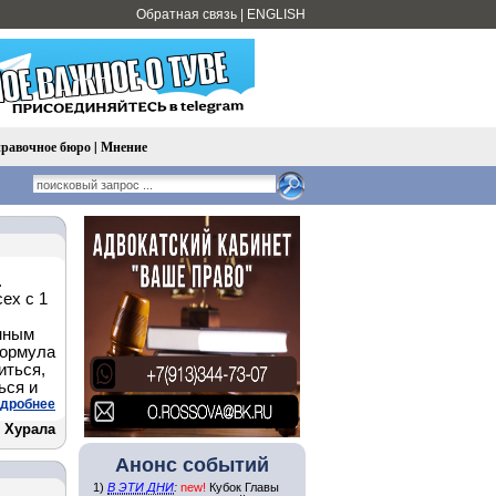
Обратная связь
|
ENGLISH
равочное бюро
|
Мнение
.
ех с 1
нным
формула
иться,
ься и
дробнее
 Хурала
Анонс событий
1)
В ЭТИ ДНИ
:
new!
Кубок Главы