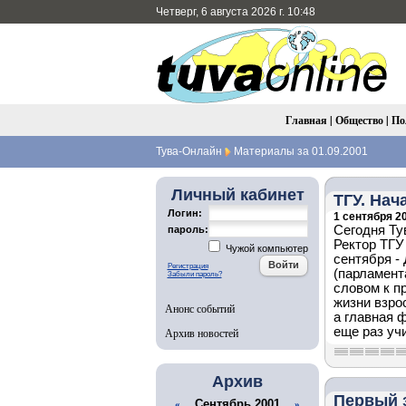
Четверг, 6 августа 2026 г. 10:48
Главная
|
Общество
|
По
Тува-Онлайн
Материалы за 01.09.2001
Личный кабинет
ТГУ. Нач
Логин:
1 сентября 20
Сегодня Ту
пароль:
Ректор ТГУ
Чужой компьютер
сентября -
Регистрация
(парламент
Забыли пароль?
словом к п
жизни взро
Анонс событий
а главная 
еще раз уч
Архив новостей
Архив
Первый 
Сентябрь 2001
«
»