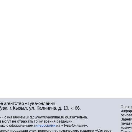
е агентство «Тува-онлайн»
Элект
а, г. Кызыл, ул. Калинина, д. 10, к. 66,
инфор
основа
» с указанием URL: www.tuvaonline.ru обязательна.
Зарег
могут не отражать точку зрения редакции.
печат
лько с оформлением
гиперссылки
на «Тува-Онлайн».
комму
нной продукции электронного периодического издания «Сетевое
Свидет