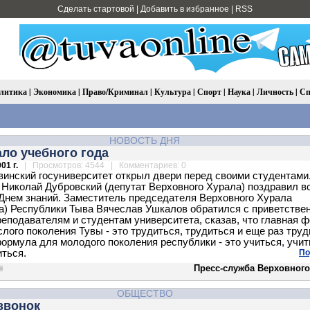
Сделать стартовой
|
Добавить в избранное
|
RSS
литика
|
Экономика
|
Право/Криминал
|
Культура
|
Спорт
|
Наука
|
Личность
|
Сп
НОВОСТЬ ДНЯ
ало учебного года
01 г.
| Просмотров: 4544 | Комментариев: 0
винский госуниверситет открыл двери перед своими студентами
 Николай Дубровский (депутат Верховного Хурала) поздравил вс
 Днем знаний. Заместитель председателя Верховного Хурала
а) Республики Тыва Вячеслав Ушкалов обратился с приветстве
реподавателям и студентам университета, сказав, что главная 
слого поколения Тувы - это трудиться, трудиться и еще раз труд
формула для молодого поколения республики - это учиться, учит
иться.
По
Пресс-служба Верховного
ОБЩЕСТВО
звонок