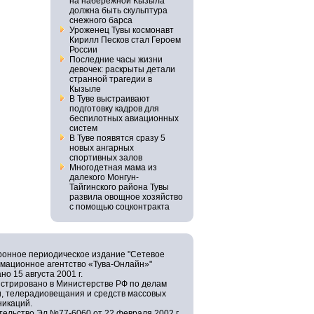
на набережной Кызыла
должна быть скульптура
снежного барса
Уроженец Тувы космонавт
Кирилл Песков стал Героем
России
Последние часы жизни
девочек: раскрыты детали
странной трагедии в
Кызыле
В Туве выстраивают
подготовку кадров для
беспилотных авиационных
систем
В Туве появятся сразу 5
новых ангарных
спортивных залов
Многодетная мама из
далекого Монгун-
Тайгинского района Тувы
развила овощное хозяйство
с помощью соцконтракта
ронное периодическое издание "Сетевое
мационное агентство «Тува-Онлайн»"
но 15 августа 2001 г.
истрировано в Министерстве РФ по делам
и, телерадиовещания и средств массовых
никаций.
ельство Эл №77-6060 от 22 февраля 2002 г.