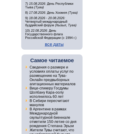
7)
15.08.2026:
День Республики
Тыва
(Тува)
8)
17.08.2026:
День Хоомея
(Тува)
9)
18.08.2026 - 20.08.2026:
Четвертый международный
буддийский форум
(Кызыл, Тува)
10)
22.08.2026:
День
Государственного флага
Российской Федерации (с 1994 г.)
все даты
Самое читаемое
Сведения о размере и
условиях оплаты услуг по
размещению на Тува-
Онлайн предвыборных
агитационных материалов
Вице-спикеру Госдумы
Шолбану Кара-оолу
исполнилось 60 лет
В Сибири пересчитают
манулов
В Аргентине в рамках
Международной
скульптурной биеннале
отметили 150-летие со дня
рождения Степана Эрьзи
Жители Тувы считают, что