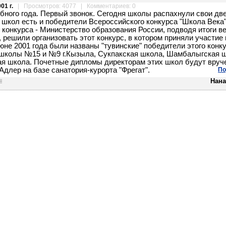
01 г.
| Просмотров: 4077 | Комментариев: 0
бного года. Первый звонок. Сегодня школы распахнули свои две
 школ есть и победители Всероссийского конкурса "Школа Века"
 конкурса - Министерство образования России, подводя итоги в
 решили организовать этот конкурс, в котором приняли участие
юне 2001 года были названы "тувинские" победители этого конку
школы №15 и №9 г.Кызыла, Сукпакская школа, Шамбалыгская ш
я школа. Почетные дипломы директорам этих школ будут вруч
.Адлер на базе санатория-курорта "Фрегат".
По
Нана