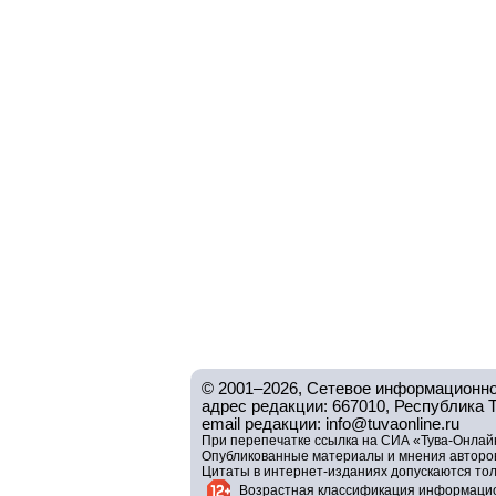
© 2001–2026, Сетевое информационно
адрес редакции: 667010, Республика Тув
email редакции: info@tuvaonline.ru
При перепечатке ссылка на СИА «Тува-Онлайн
Опубликованные материалы и мнения авторов 
Цитаты в интернет-изданиях допускаются то
Возрастная классификация информацио