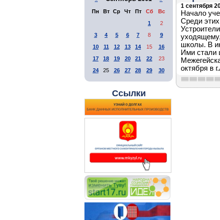
1 сентября 20
Пн
Вт
Ср
Чт
Пт
Сб
Вс
Начало уче
Среди этих
1
2
Устроители
3
4
5
6
7
8
9
уходящему,
школы. В и
10
11
12
13
14
15
16
Ими стали 
17
18
19
20
21
22
23
Межегейска
октября в г
24
25
26
27
28
29
30
Ссылки