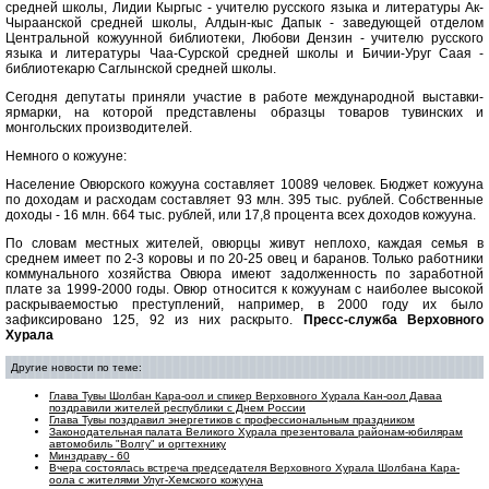
средней школы, Лидии Кыргыс - учителю русского языка и литературы Ак-
Чыраанской средней школы, Алдын-кыс Дапык - заведующей отделом
Центральной кожуунной библиотеки, Любови Дензин - учителю русского
языка и литературы Чаа-Сурской средней школы и Бичии-Уруг Саая -
библиотекарю Саглынской средней школы.
Сегодня депутаты приняли участие в работе международной выставки-
ярмарки, на которой представлены образцы товаров тувинских и
монгольских производителей.
Немного о кожууне:
Население Овюрского кожууна составляет 10089 человек. Бюджет кожууна
по доходам и расходам составляет 93 млн. 395 тыс. рублей. Собственные
доходы - 16 млн. 664 тыс. рублей, или 17,8 процента всех доходов кожууна.
По словам местных жителей, овюрцы живут неплохо, каждая семья в
среднем имеет по 2-3 коровы и по 20-25 овец и баранов. Только работники
коммунального хозяйства Овюра имеют задолженность по заработной
плате за 1999-2000 годы. Овюр относится к кожуунам с наиболее высокой
раскрываемостью преступлений, например, в 2000 году их было
зафиксировано 125, 92 из них раскрыто.
Пресс-служба Верховного
Хурала
Другие новости по теме:
Глава Тувы Шолбан Кара-оол и спикер Верховного Хурала Кан-оол Даваа
поздравили жителей республики с Днем России
Глава Тувы поздравил энергетиков с профессиональным праздником
Законодательная палата Великого Хурала презентовала районам-юбилярам
автомобиль "Волгу" и оргтехнику
Минздраву - 60
Вчера состоялась встреча председателя Верховного Хурала Шолбана Кара-
оола с жителями Улуг-Хемского кожууна