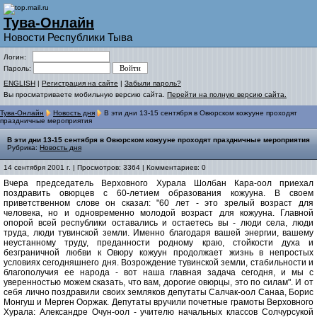
Тува-Онлайн
Новости Республики Тыва
Логин:
Пароль:
ENGLISH
|
Регистрация на сайте
|
Забыли пароль?
Вы просматриваете мобильную версию сайта.
Перейти на полную версию сайта.
Тува-Онлайн
Новость дня
В эти дни 13-15 сентября в Овюрском кожууне проходят
праздничные мероприятия
В эти дни 13-15 сентября в Овюрском кожууне проходят праздничные мероприятия
Рубрика:
Новость дня
14 сентября 2001 г. | Просмотров: 3364 | Комментариев: 0
Вчера председатель Верховного Хурала Шолбан Кара-оол приехал
поздравить овюрцев с 60-летием образования кожууна. В своем
приветственном слове он сказал: "60 лет - это зрелый возраст для
человека, но и одновременно молодой возраст для кожууна. Главной
опорой всей республики оставались и остаетесь вы - люди села, люди
труда, люди тувинской земли. Именно благодаря вашей энергии, вашему
неустанному труду, преданности родному краю, стойкости духа и
безграничной любви к Овюру кожуун продолжает жизнь в непростых
условиях сегодняшнего дня. Возрождение тувинской земли, стабильности и
благополучия ее народа - вот наша главная задача сегодня, и мы с
уверенностью можем сказать, что вам, дорогие овюрцы, это по силам". И от
себя лично поздравили своих земляков депутаты Салчак-оол Санаа, Борис
Монгуш и Мерген Ооржак. Депутаты вручили почетные грамоты Верховного
Хурала: Александре Очун-оол - учителю начальных классов Солчурсукой