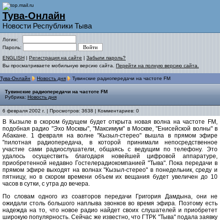
Тува-Онлайн
Новости Республики Тыва
Логин:
Пароль:
ENGLISH
|
Регистрация на сайте
|
Забыли пароль?
Вы просматриваете мобильную версию сайта.
Перейти на полную версию сайта.
Тува-Онлайн
Новость дня
Тувинские радиопередачи на частоте FM
Тувинские радиопередачи на частоте FM
Рубрика:
Новость дня
6 февраля 2002 г. | Просмотров: 3638 | Комментариев: 0
В Кызыле в скором будущем будет открыта новая волна на частоте FM,
подобная радио "Эхо Москвы", "Максимум" в Москве, "Енисейской волны" в
Абакане. 1 февраля на волне "Кызыл-стерео" вышла в прямом эфире
"пилотная радиопередача, в которой принимали непосредственное
участие сами радиослушатели, общаясь с ведущим по телефону. Это
удалось осуществить благодаря новейшей цифровой аппаратуре,
приобретенной недавно Гостелерадиокомпанией "Тыва". Пока передачи в
прямом эфире выходят на волнах "Кызыл-стерео" в понедельник, среду и
пятницу, но в скором времени объем их вещания будет увеличен до 10
часов в сутки, с утра до вечера.
По словам одного из соавторов передачи Григория Дамдына, они не
ожидали столь большого наплыва звонков во время эфира. Поэтому есть
надежда на то, что новое радио найдет своих слушателей и приобретет
широкую популярность. Сейчас же известно, что ГТРК "Тыва" подала заявку