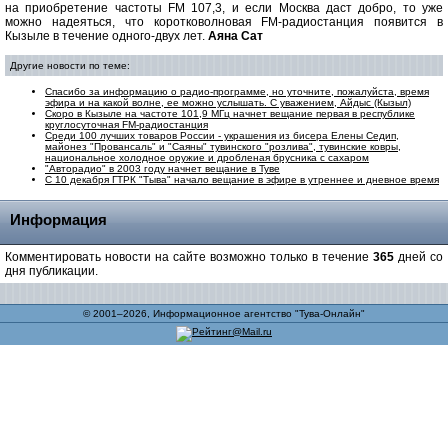
на приобретение частоты FM 107,3, и если Москва даст добро, то уже
можно надеяться, что коротковолновая FM-радиостанция появится в
Кызыле в течение одного-двух лет.
Аяна Сат
Другие новости по теме:
Спасибо за информацию о радио-программе, но уточните, пожалуйста, время
эфира и на какой волне, ее можно услышать. С уважением, Айдыс (Кызыл)
Скоро в Кызыле на частоте 101,9 МГц начнет вещание первая в республике
круглосуточная FM-радиостанция
Среди 100 лучших товаров России - украшения из бисера Елены Седип,
майонез "Провансаль" и "Саяны" тувинского "розлива", тувинские ковры,
национальное холодное оружие и дробленая брусника с сахаром
"Авторадио" в 2003 году начнет вещание в Туве
С 10 декабря ГТРК "Тыва" начало вещание в эфире в утреннее и дневное время
Информация
Комментировать новости на сайте возможно только в течение
365
дней со
дня публикации.
© 2001–2026, Информационное агентство "Тува-Онлайн"