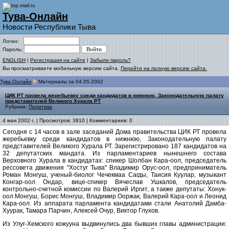
Тува-Онлайн
Новости Республики Тыва
Логин:
Пароль:
ENGLISH
|
Регистрация на сайте
|
Забыли пароль?
Вы просматриваете мобильную версию сайта.
Перейти на полную версию сайта.
Тува-Онлайн
Материалы за 04.05.2002
ЦИК РТ провела жеребьевку среди кандидатов в нижнюю, Законодательную палату
представителей Великого Хурала РТ
Рубрика:
Политика
4 мая 2002 г. | Просмотров: 3810 | Комментариев: 0
Сегодня с 14 часов в зале заседаний Дома правительства ЦИК РТ провела
жеребьевку среди кандидатов в нижнюю, Законодательную палату
представителей Великого Хурала РТ. Зарегистрировано 187 кандидатов на
32 депутатских мандата. Из парламентариев нынешнего состава
Верховного Хурала в кандидатах: спикер Шолбан Кара-оол, председатель
рессовета движения "Хостуг Тыва" Владимир Орус-оол, предприниматель
Роман Монгуш, ученый-биолог Чечекмаа Сагды, Таисия Куулар, музыкант
Конгар-оол Ондар, вице-спикер Вячеслав Ушкалов, председатель
контрольно-счетной комиссии по Валерий Иргит, а также депутаты: Хонук-
оол Монгуш, Борис Монгуш, Владимир Ооржак, Валерий Кара-оол и Леонид
Кара-оол. Из аппарата парламента кандидатами стали Анатолий Дамба-
Хуурак, Тамара Парчин, Алексей Очур, Виктор Глухов.
Из Улуг-Хемского кожууна выдвинулись два бывших главы администрации: