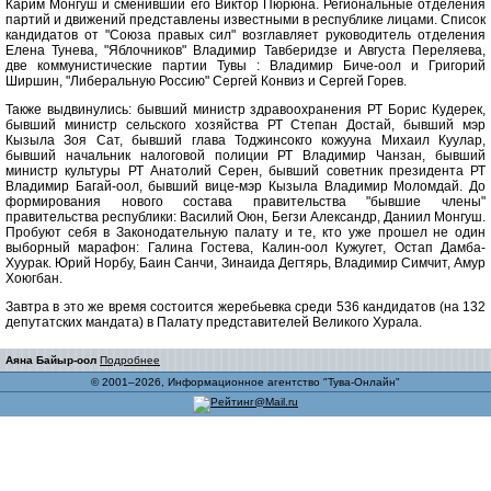
Карим Монгуш и сменивший его Виктор Пюрюна. Региональные отделения
партий и движений представлены известными в республике лицами. Список
кандидатов от "Союза правых сил" возглавляет руководитель отделения
Елена Тунева, "Яблочников" Владимир Тавберидзе и Августа Переляева,
две коммунистические партии Тувы : Владимир Биче-оол и Григорий
Ширшин, "Либеральную Россию" Сергей Конвиз и Сергей Горев.
Также выдвинулись: бывший министр здравоохранения РТ Борис Кудерек,
бывший министр сельского хозяйства РТ Степан Достай, бывший мэр
Кызыла Зоя Сат, бывший глава Тоджинсокго кожууна Михаил Куулар,
бывший начальник налоговой полиции РТ Владимир Чанзан, бывший
министр культуры РТ Анатолий Серен, бывший советник президента РТ
Владимир Багай-оол, бывший вице-мэр Кызыла Владимир Моломдай. До
формирования нового состава правительства "бывшие члены"
правительства республики: Василий Оюн, Бегзи Александр, Даниил Монгуш.
Пробуют себя в Законодательную палату и те, кто уже прошел не один
выборный марафон: Галина Гостева, Калин-оол Кужугет, Остап Дамба-
Хуурак. Юрий Норбу, Баин Санчи, Зинаида Дегтярь, Владимир Симчит, Амур
Хоюгбан.
Завтра в это же время состоится жеребьевка среди 536 кандидатов (на 132
депутатских мандата) в Палату представителей Великого Хурала.
Аяна Байыр-оол
Подробнее
© 2001–2026, Информационное агентство "Тува-Онлайн"