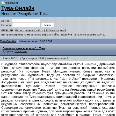
Тува-Онлайн
Новости Республики Тыва
Логин:
Пароль:
ENGLISH
|
Регистрация на сайте
|
Забыли пароль?
Вы просматриваете мобильную версию сайта.
Перейти на полную версию сайта.
Тува-Онлайн
Материалы за 18.05.2002
"Философские вопросы" о Туве
Рубрика:
Общество
18 мая 2002 г. | Просмотров: 2788 | Комментариев: 0
В журнале "Философские науки" опубликована статья Чимизы Даргын-оол
"Роль культурного фактора в модернизационном развитии российских
регионов" (на примере Тувы). Молодая ученая, более известная в
республике как журналист- ведущая постоянной рубрики "Московско-
тувинские новости" в еженедельнике "Центр Азии" (редактор - Надежда
Антуфьева), на этот раз представляет на страницах одного из ведущих
философских журналов России научное исследование проблем
современного развития Тувы, свой взгляд на #модернизацию# республики.
Вот как сама автор комментирует суть данной работы: "В течение жизни
одного поколения Тува подверглась кардинальной трансформации, причем
дважды: сначала в рамках социалистической мобилизации сил, затем в
неудачных современных попытках демократических преобразований.
Социально-экономическое развитие Тувы за советский период сделало
колоссальный прорыв, однако, при этом мировоззренческая база для всех
этих преобразований осталась без достойного внимания. Опыт предков