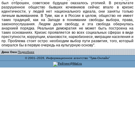
был отброшен, советское будущее оказалось утопией. В результате
разрушенное общество бывших кочевников сейчас впало в кризис
идентичности, у людей нет национального идеала, они заняты только
личным выживанием. В Туве, как и в России в целом, общество не имеет
таких традиций, как на Западе в понимании свободы выбора, права,
законопослушания. Людям дали свободу, и эта свобода обернулась
анархией порядка. Реальная демократия не может быть построена на
таких основаниях. Кризис проявляется во всех социальных сферах в виде
преступности, коррупции, клановости, наркобизнесе, миграции населения и
пр. Проблема стоит остро: необходим выбор пути развития, того, который
опирался бы в первую очередь на культурную основу".
Дина Оюн
Подробнее
© 2001–2026, Информационное агентство "Тува-Онлайн"