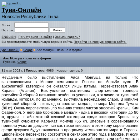
Тува-Онлайн
Новости Республики Тыва
Логин:
Пароль:
ENGLISH
|
Регистрация на сайте
|
Забыли пароль?
Вы просматриваете мобильную версию сайта.
Перейти на полную версию сайта.
Тува-Онлайн
Спорт
Аяс Монгуш - пока не в форме
Аяс Монгуш - пока не в форме
Рубрика:
Спорт
31 мая 2002 г. | Просмотров: 4086 | Комментариев: 0
Неудачным было выступление Аяса Монгуша на только что
завершившемся в Москве чемпионате России по борьбе сумо. В
абсолютной категории он оказался лишь пятым. Первенствовал Алан
Караев (Алания). Выступление осетинских спортсменов тренеры
российской сборной называют особенно успешным, в отличие от тувинской
команды, которая, по их мнению, выступила неожиданно слабо. В копилке
тувинской сборной - лишь одна золотая медаль, юниора Мергена Тумата
(80 кг). Очень перспективен, по мнению специалистов овюрский крепыш Ким
Седен-оол. У него две бронзовые медали - одна в весовой категории до 80
кг, другая - в абсолютной весовой категории среди юниоров. Бронза и у
тувинской сумоистки Кара-Кат Монгуш (65 кг). Впервые в соревнованиях
приняли участие девушки, так как также впервые в этом году соревнования
среди девушек будут включены в программу чемпионатов мира и Европы.
Европейское первенство состоится в сентябре этого года в Москве. И если
победители завершившегося чемпионата уже забронировали себе место в