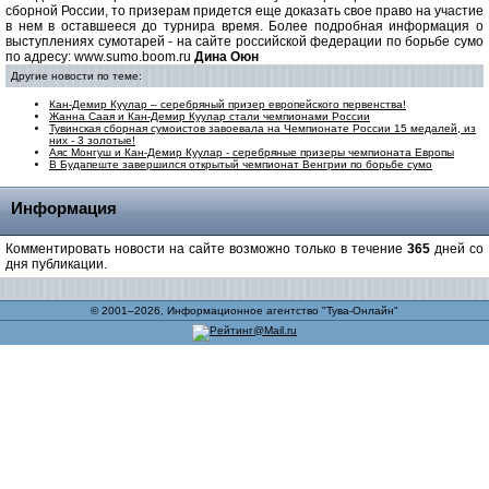
сборной России, то призерам придется еще доказать свое право на участие
в нем в оставшееся до турнира время. Более подробная информация о
выступлениях сумотарей - на сайте российской федерации по борьбе сумо
по адресу: www.sumo.boom.ru
Дина Оюн
Другие новости по теме:
Кан-Демир Куулар – серебряный призер европейского первенства!
Жанна Саая и Кан-Демир Куулар стали чемпионами России
Тувинская сборная сумоистов завоевала на Чемпионате России 15 медалей, из
них - 3 золотые!
Аяс Монгуш и Кан-Демир Куулар - серебряные призеры чемпионата Европы
В Будапеште завершился открытый чемпионат Венгрии по борьбе сумо
Информация
Комментировать новости на сайте возможно только в течение
365
дней со
дня публикации.
© 2001–2026, Информационное агентство "Тува-Онлайн"