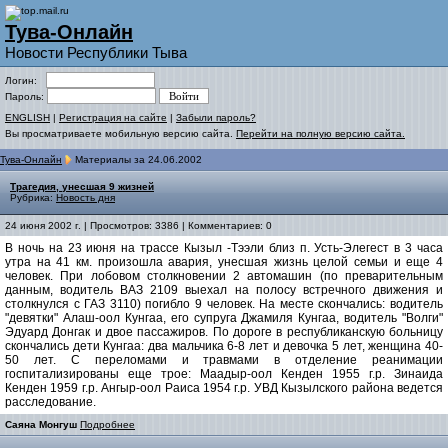
Тува-Онлайн
Новости Республики Тыва
Логин:
Пароль:
ENGLISH
|
Регистрация на сайте
|
Забыли пароль?
Вы просматриваете мобильную версию сайта.
Перейти на полную версию сайта.
Тува-Онлайн
Материалы за 24.06.2002
Трагедия, унесшая 9 жизней
Рубрика:
Новость дня
24 июня 2002 г. | Просмотров: 3386 | Комментариев: 0
В ночь на 23 июня на трассе Кызыл -Тээли близ п. Усть-Элегест в 3 часа
утра на 41 км. произошла авария, унесшая жизнь целой семьи и еще 4
человек. При лобовом столкновении 2 автомашин (по преварительным
данным, водитель ВАЗ 2109 выехал на полосу встречного движения и
столкнулся с ГАЗ 3110) погибло 9 человек. На месте скончались: водитель
"девятки" Алаш-оол Кунгаа, его супруга Джамиля Кунгаа, водитель "Волги"
Эдуард Донгак и двое пассажиров. По дороге в республиканскую больницу
скончались дети Кунгаа: два мальчика 6-8 лет и девочка 5 лет, женщина 40-
50 лет. С переломами и травмами в отделение реанимации
госпитализированы еще трое: Маадыр-оол Кенден 1955 г.р. Зинаида
Кенден 1959 г.р. Ангыр-оол Раиса 1954 г.р. УВД Кызылского района ведется
расследование.
Саяна Монгуш
Подробнее