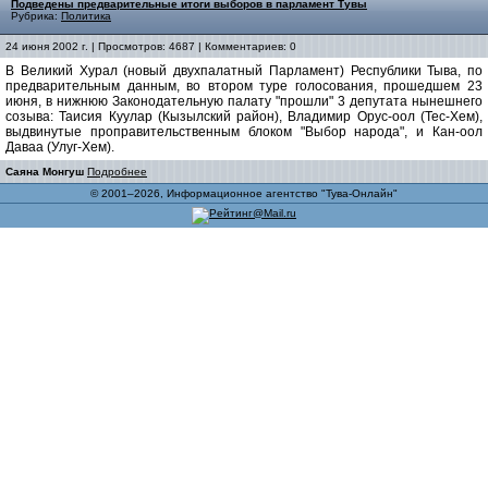
Подведены предварительные итоги выборов в парламент Тувы
Рубрика:
Политика
24 июня 2002 г. | Просмотров: 4687 | Комментариев: 0
В Великий Хурал (новый двухпалатный Парламент) Республики Тыва, по
предварительным данным, во втором туре голосования, прошедшем 23
июня, в нижнюю Законодательную палату "прошли" 3 депутата нынешнего
созыва: Таисия Куулар (Кызылский район), Владимир Орус-оол (Тес-Хем),
выдвинутые проправительственным блоком "Выбор народа", и Кан-оол
Даваа (Улуг-Хем).
Саяна Монгуш
Подробнее
© 2001–2026, Информационное агентство "Тува-Онлайн"