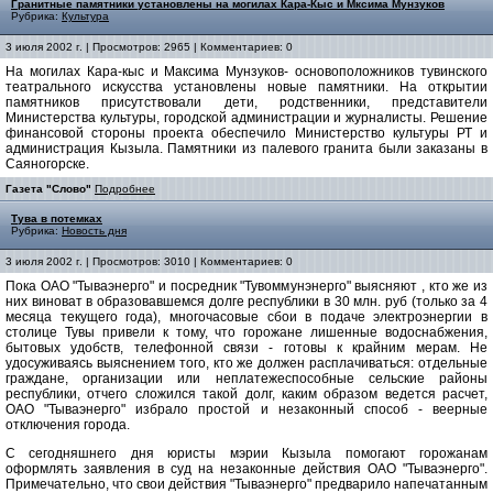
Гранитные памятники установлены на могилах Кара-Кыс и Мксима Мунзуков
Рубрика:
Культура
3 июля 2002 г. | Просмотров: 2965 | Комментариев: 0
На могилах Кара-кыс и Максима Мунзуков- основоположников тувинского
театрального искусства установлены новые памятники. На открытии
памятников присутствовали дети, родственники, представители
Министерства культуры, городской администрации и журналисты. Решение
финансовой стороны проекта обеспечило Министерство культуры РТ и
администрация Кызыла. Памятники из палевого гранита были заказаны в
Саяногорске.
Газета "Слово"
Подробнее
Тува в потемках
Рубрика:
Новость дня
3 июля 2002 г. | Просмотров: 3010 | Комментариев: 0
Пока ОАО "Тываэнерго" и посредник "Тувоммунэнерго" выясняют , кто же из
них виноват в образовавшемся долге республики в 30 млн. руб (только за 4
месяца текущего года), многочасовые сбои в подаче электроэнергии в
столице Тувы привели к тому, что горожане лишенные водоснабжения,
бытовых удобств, телефонной связи - готовы к крайним мерам. Не
удосуживаясь выяснением того, кто же должен расплачиваться: отдельные
граждане, организации или неплатежеспособные сельские районы
республики, отчего сложился такой долг, каким образом ведется расчет,
ОАО "Тываэнерго" избрало простой и незаконный способ - веерные
отключения города.
С сегодняшнего дня юристы мэрии Кызыла помогают горожанам
оформлять заявления в суд на незаконные действия ОАО "Тываэнерго".
Примечательно, что свои действия "Тываэнерго" предварило напечатанным