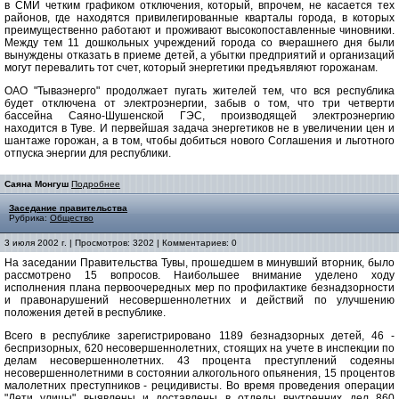
в СМИ четким графиком отключения, который, впрочем, не касается тех
районов, где находятся привилегированные кварталы города, в которых
преимущественно работают и проживают высокопоставленные чиновники.
Между тем 11 дошкольных учреждений города со вчерашнего дня были
вынуждены отказать в приеме детей, а убытки предприятий и организаций
могут перевалить тот счет, который энергетики предъявляют горожанам.
ОАО "Тываэнерго" продолжает пугать жителей тем, что вся республика
будет отключена от электроэнергии, забыв о том, что три четверти
бассейна Саяно-Шушенской ГЭС, производящей электроэнергию
находится в Туве. И первейшая задача энергетиков не в увеличении цен и
шантаже горожан, а в том, чтобы добиться нового Соглашения и льготного
отпуска энергии для республики.
Саяна Монгуш
Подробнее
Заседание правительства
Рубрика:
Общество
3 июля 2002 г. | Просмотров: 3202 | Комментариев: 0
На заседании Правительства Тувы, прошедшем в минувший вторник, было
рассмотрено 15 вопросов. Наибольшее внимание уделено ходу
исполнения плана первоочередных мер по профилактике безнадзорности
и правонарушений несовершеннолетних и действий по улучшению
положения детей в республике.
Всего в республике зарегистрировано 1189 безнадзорных детей, 46 -
беспризорных, 620 несовершеннолетних, стоящих на учете в инспекции по
делам несовершеннолетних. 43 процента преступлений содеяны
несовершеннолетними в состоянии алкогольного опьянения, 15 процентов
малолетних преступников - рецидивисты. Во время проведения операции
"Дети улицы" выявлены и доставлены в отделы внутренних дел 860