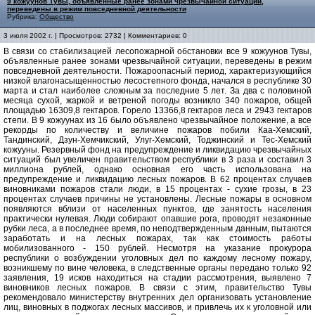
9 кожуунов Тувы, объявленные ранее зонами чрезвычайной ситуации,
переведены в режим повседневной деятельности
Рубрика:
Общество
3 июля 2002 г. | Просмотров: 2732 | Комментариев: 0
В связи со стабилизацией лесопожарной обстановки все 9 кожуунов Тувы,
объявленные ранее зонами чрезвычайной ситуации, переведены в режим
повседневной деятельности. Пожароопасный период, характеризующийся
низкой влагонасыщенностью лесостепного фонда, начался в республике 30
марта и стал наиболее сложным за последние 5 лет. За два с половиной
месяца сухой, жаркой и ветреной погоды возникло 340 пожаров, общей
площадью 16309,8 гектаров. Горело 13366,8 гектаров леса и 2943 гектаров
степи. В 9 кожуунах из 16 было объявлено чрезвычайное положение, а все
рекорды по количеству и величине пожаров побили Каа-Хемский,
Тандинский, Дзун-Хемчикский, Улуг-Хемский, Тоджинский и Тес-Хемский
кожууны. Резервный фонд на предупреждение и ликвидацию чрезвычайных
ситуаций был увеличен правительством республики в 3 раза и составил 3
миллиона рублей, однако основная его часть использована на
предупреждение и ликвидацию лесных пожаров. В 62 процентах случаев
виновниками пожаров стали люди, в 15 процентах - сухие грозы, в 23
процентах случаев причины не установлены. Лесные пожары в основном
появляются вблизи от населенных пунктов, где занятость населения
практически нулевая. Люди собирают опавшие рога, проводят незаконные
рубки леса, а в последнее время, по неподтвержденным данным, пытаются
заработать и на лесных пожарах, так как стоимость работы
мобилизованного - 150 рублей. Несмотря на указание прокурора
республики о возбуждении уголовных дел по каждому лесному пожару,
возникшему по вине человека, в следственные органы передано только 92
заявления, 19 исков находиться на стадии рассмотрения, выявлено 7
виновников лесных пожаров. В связи с этим, правительство Тувы
рекомендовало министерству внутренних дел организовать установление
лиц, виновных в поджогах лесных массивов, и привлечь их к уголовной или