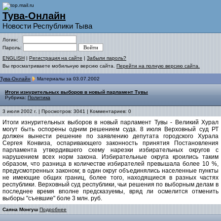
Тува-Онлайн
Новости Республики Тыва
Логин:
Пароль:
ENGLISH
|
Регистрация на сайте
|
Забыли пароль?
Вы просматриваете мобильную версию сайта.
Перейти на полную версию сайта.
Тува-Онлайн
Материалы за 03.07.2002
Итоги изнурительных выборов в новый парламент Тувы
Рубрика:
Политика
3 июля 2002 г. | Просмотров: 3041 | Комментариев: 0
Итоги изнурительных выборов в новый парламент Тувы - Великий Хурал
могут быть оспорены одним решением суда. 8 июля Верховный суд РТ
должен вынести решение по заявлению депутата городского Хурала
Сергея Конвиза, оспаривающего законность принятия Постановления
парламента утвердившего схему нарезки избирательных округов с
нарушением всех норм закона. Избирательные округа кроились таким
образом, что разница в количестве избирателей превышала более 10 %,
предусмотренных законом; в один округ объединялись населенные пункты
не имеющие общих границ, более того, находящиеся в разных частях
республики. Верховный суд республики, чьи решения по выборным делам в
последнее время вполне предсказуемы, вряд ли осмелится отменить
выборы "съевшие" боле 3 млн. руб.
Саяна Монгуш
Подробнее