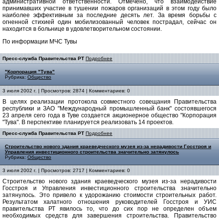
административной ответственности. Отмечено, что взаимодействие
принимавших участие в тушении пожаров организаций в этом году было
наиболее эффективным за последние десять лет. За время борьбы с
огненной стихией один мобилизованный человек пострадал, сейчас он
находится в больнице в удовлетворительном состоянии.
По информации МЧС Тувы
Пресс-служба Правительства РТ
Подробнее
"Корпорация "Тува"
Рубрика:
Общество
3 июля 2002 г. | Просмотров: 2874 | Комментариев: 0
В целях реализации протокола совместного совещания Правительства
республики и ЗАО "Международный промышленный банк" состоявшегося
23 апреля сего года в Туве создается акционерное общество "Корпорация
"Тува". В перспективе планируется реализовать 14 проектов.
Пресс-служба Правительства РТ
Подробнее
Строительство нового здания краеведческого музея из-за нерадивости Госстроя и
Управления инвестиционного строительства значительно затянулось
Рубрика:
Общество
3 июля 2002 г. | Просмотров: 2717 | Комментариев: 0
Строительство нового здания краеведческого музея из-за нерадивости
Госстроя и Управления инвестиционного строительства значительно
затянулось. Это привело к удорожанию стоимости строительных работ.
Результатом халатного отношения руководителей Госстроя и УИС
правительства РТ явилось то, что до сих пор не определен объем
необходимых средств для завершения строительства. Правительство