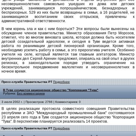
несовершеннолетних самовольно ушедших из дома или детских
учреждений, занимающихся попрошайничеством, безнадзорных и
беспризорных. 529 из них были возвращены в семьи, а 16 родителей, не
занимающиеся воспитанием своих отпрысков, привлечены к
административной ответственности.
В чем корень зла и как с ним бороться? Эти вопросы были вынесены на
обсуждение членов правительства. Министр образования Петр Морозов,
отметил, что во многом виновата школа, которая должна быть носителем
детской созидательной идеологии, и сегодня в Туве ведется активная
работа по реанимации детской пионерской организации. Кроме того,
необходимо усилить работу в семье, а это прерогатива учителя. Особенно
учителя на селе, который является там главным агитатором. Министр
внутренних дел Сергей Аренин предложил, опираясь на свой опыт в других
регионах, в законодательном порядке утвердить ограничение на
бесконтрольное передвижение малолетних и несовершеннолетних в
ночное время.
Пресс-служба Правительства РТ
Подробнее
В Туве создается акционерное общество "Корпорация "Тува"
Рубрика:
Без комментариев
3 июля 2002 г. | Просмотров: 2766 | Комментариев: 0
В целях реализации протокола совместного совещания Правительства
республики и ЗАО "Международный промышленный банк" состоявшегося
23 апреля сего года в Туве создается акционерное общество "Корпорация
"Тува". В перспективе планируется реализовать 14 проектов.
Пресс-служба Правительства РТ
Подробнее