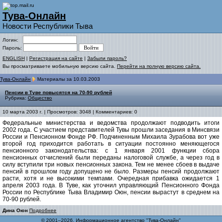
Тува-Онлайн
Новости Республики Тыва
Логин:
Пароль:
ENGLISH
|
Регистрация на сайте
|
Забыли пароль?
Вы просматриваете мобильную версию сайта.
Перейти на полную версию сайта.
Тува-Онлайн
Материалы за 10.03.2003
Пенсии в Туве повысятся на 70-90 рублей
Рубрика:
Общество
10 марта 2003 г. | Просмотров: 3048 | Комментариев: 0
Федеральные министерства и ведомства продолжают подводить итоги
2002 года. С участием представителей Тувы прошли заседания в Минсвязи
России и Пенсионном Фонде РФ. Подчиненным Михаила Зурабова вот уже
второй год приходится работать в ситуации постоянно меняющегося
пенсионного законодательства: с 1 января 2001 функции сбора
пенсионных отчислений были переданы налоговой службе, а через год в
силу вступили три новых пенсионных закона. Тем не менее сбоев в выдаче
пенсий в прошлом году допущено не было. Размеры пенсий продолжают
расти, хотя и не высокими темпами. Очередная прибавка ожидается 1
апреля 2003 года. В Туве, как уточнил управляющий Пенсионного Фонда
России по Республике Тыва Владимир Оюн, пенсии вырастут в среднем на
70-90 рублей.
Дина Оюн
Подробнее
© 2001–2026, Информационное агентство "Тува-Онлайн"