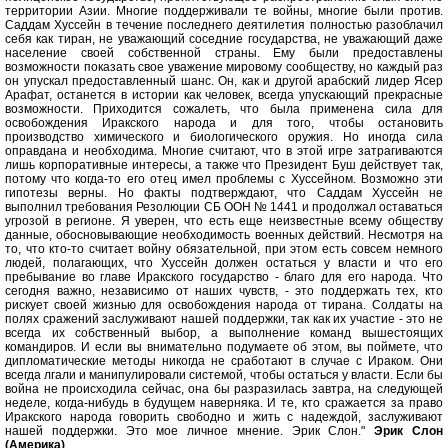
территории Азии. Многие поддерживали те войны, многие были против.
Саддам Хуссейн в течение последнего деятилетия полностью разоблачил
себя как тиран, не уважающий соседние государства, не уважающий даже
население своей собственной страны. Ему были предоставлены
возможности показать свое уважение мировому сообществу, но каждый раз
он упускал предоставленный шанс. Он, как и другой арабский лидер Ясер
Арафат, останется в истории как человек, всегда упускающий прекрасные
возможности. Приходится сожалеть, что была применена сила для
освобождения Иракского народа и для того, чтобы остановить
производство химического и биологического оружия. Но иногда сила
оправдана и необходима. Многие считают, что в этой игре затрагиваются
лишь корпоративные интересы, а также что Президент Буш действует так,
потому что когда-то его отец имел проблемы с Хуссейном. Возможно эти
гипотезы верны. Но факты подтверждают, что Саддам Хуссейн не
выполнил требования Резолюции СБ ООН № 1441 и продолжал оставаться
угрозой в регионе. Я уверен, что есть еще неизвестные всему обществу
данные, обосновывающие необходимость военных действий. Несмотря на
то, что кто-то считает войну обязательной, при этом есть совсем немного
людей, полагающих, что Хуссейн должен остаться у власти и что его
пребывание во главе Иракского государство - благо для его народа. Что
сегодня важно, независимо от наших чувств, - это поддержать тех, кто
рискует своей жизнью для освобождения народа от тирана. Солдаты на
полях сражений заслуживают нашей поддержки, так как их участие - это не
всегда их собственный выбор, а выполнение команд вышестоящих
командиров. И если вы внимательно подумаете об этом, вы поймете, что
дипломатические методы никогда не сработают в случае с Ираком. Они
всегда лгали и манипулировали системой, чтобы остаться у власти. Если бы
война не происходила сейчас, она бы разразилась завтра, на следующей
неделе, когда-нибудь в будущем наверняка. И те, кто сражается за право
Иракского народа говорить свободно и жить с надеждой, заслуживают
нашей поддержки. Это мое личное мнение. Эрик Слон."
Эрик Слон
(Америка)