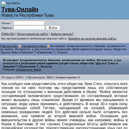
Тува-Онлайн
Новости Республики Тыва
Логин:
Пароль:
ENGLISH
|
Регистрация на сайте
|
Забыли пароль?
Вы просматриваете мобильную версию сайта.
Перейти на полную версию сайта.
Тува-Онлайн
Справочное бюро
Возмущает вседозволенность Америки, развязанная
ею война. Интересно, а как относятся к решениям своей администрации члены общества
"Друзья Тувы в Америке"? (Савенкова Т., Кызыл)
Возмущает вседозволенность Америки, развязанная ею война. Интересно, а как
относятся к решениям своей администрации члены общества "Друзья Тувы в
Америке"? (Савенкова Т., Кызыл)
Рубрика:
Справочное бюро
25 марта 2003 г. | Просмотров: 3600 | Комментариев: 0
Как сообщил нам представитель этого общества Эрик Слон, опросить всех
членов он не смог, поэтому мы представляем лишь его собственную
позицию по отношению к военным действиям в Ираке: "Война является
составляющей человеческого существования, но составляющей, которая
может вызывать лишь сожаление. Время от времени мы оказываемся в
ситуации, когда нужно принимать и действовать. В конце 30-х годов силы
зла воплощал собой Гитлер, нападающий на соседей, убивающий
невинных гражданских людей. Его действия нельзя было оставлять без
внимания, они привели ко второй мировой войне. Основания для
вмешательства в другие войны менее очевидны, как например, войны в
Корее и Вьетнаме. В тех случаях Соединенные Штаты действовали как
полицейское государство, препятствующее распространению злых сил по