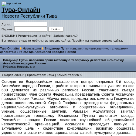
Тува-Онлайн
Новости Республики Тыва
Логин:
Пароль:
ENGLISH
|
Регистрация на сайте
|
Забыли пароль?
Вы просматриваете мобильную версию сайта.
Перейти на полную версию сайта.
Тува-Онлайн
Новость дня
Владимир Путин направил приветственную телеграмму
делегатам 3-го съезда Ассамблеи народов России
Владимир Путин направил приветственную телеграмму делегатам 3-го съезда
Ассамблеи народов России
Рубрика:
Новость дня
1 марта 2004 г. | Просмотров: 3604 | Комментариев: 0
Сегодня во Всероссийском выставочном центре открылся 3-й съезд
Ассамблеи народов России, в работе которого принимают участие свыше
680 делегатов из различных регионов России. Участников съезда
приветствовал член Совета Федерации, председатель Совета Ассамблеи
народов России Рамазан Абдулатипов, председатель комитета Госдумы по
делам национальностей Сергей Трофимов, руководители федеральных
национально-культурных автономий и общественных объединений,
ученые, общественные деятели. Рамазан Абдулатипов зачитал
приветственную телеграмму Владимира Путина делегатам съезда.
"Ассамблея народов России является крупнейшей общероссийской
неполитической организацией. Ассамблея преследует важную и
актуальную цель - содействие консолидации развитию общества,
укрепление и развитие межнациональных связей, культурного диалога, -