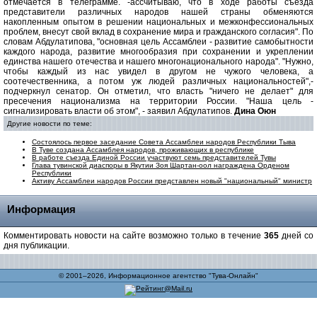
отмечается в телеграмме. -ассчитываю, что в ходе работы съезда
представители различных народов нашей страны обменяются
накопленным опытом в решении национальных и межконфессиональных
проблем, внесут свой вклад в сохранение мира и гражданского согласия". По
словам Абдулатипова, "основная цель Ассамблеи - развитие самобытности
каждого народа, развитие многообразия при сохранении и укреплении
единства нашего отечества и нашего многонационального народа". "Нужно,
чтобы каждый из нас увидел в другом не чужого человека, а
соотечественника, а потом уж людей различных национальностей",-
подчеркнул сенатор. Он отметил, что власть "ничего не делает" для
пресечения национализма на территории России. "Наша цель -
сигнализировать власти об этом", - заявил Абдулатипов.
Дина Оюн
Другие новости по теме:
Состоялось первое заседание Совета Ассамблеи народов Республики Тыва
В Туве создана Ассамблея народов, проживающих в республике
В работе съезда Единой России участвуют семь представителей Тувы
Глава тувинской диаспоры в Якутии Зоя Шартан-оол награждена Орденом
Республики
Активу Ассамблеи народов России представлен новый "национальный" министр
Информация
Комментировать новости на сайте возможно только в течение
365
дней со
дня публикации.
© 2001–2026, Информационное агентство "Тува-Онлайн"