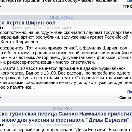
истерства торговли и бытового обслуживания населения.
По
ГТРК
ОБЩЕСТВО
ся Хертек Ширин-оол
 г.
| Просмотров: 4703 | Комментариев: 0
коропостижно, на 58 году жизни скончался лауреат Государстве
 народный артист республики, заслуженный артист Российской
Хертек Ширин-оол.
переводится "Тот, у кого прямая спина", а фамилия Шириин-оол -
 Он и был таким, в ролях и по жизненной позиции: прямолинейным
ьным и честным. Автор пьес, документальных фильмов, стихов
ки, режиссер-постановщик многих спектаклей.
31 марта с 10 часов начнется прощание в здании музыкально-
кого театра. Вынос в 13 .00. Все расходы по погребению одного 
х граждан Тувы несет только театр. От правительства и минист
ичего кроме соболезнований не поступило, хотя уже сегодня до
ос о памятнике...
По
Саяна
КУЛЬТУРА
ско-тувинская певица Саинхо Намчылак прилетит
 июне для участия в фестивале "Дивы Евразии"
 г.
| Просмотров: 3428 | Комментариев: 0
стоялся первый концерт фестиваля "Дивы Евразии". В концерт