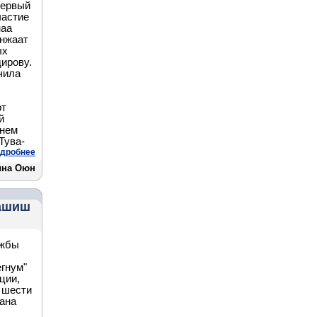
первый
частие
наа
унжаат
ых
ирову.
чила
рт
й
 нем
Тува-
дробнее
ина Оюн
гашиш
ужбы
егнум"
ции,
 шести
кана