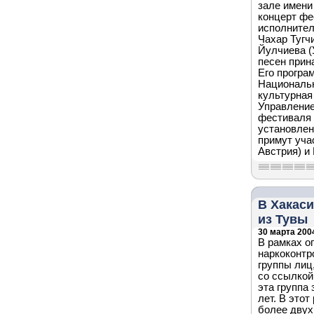
зале имени
концерт фе
исполнител
Чахар Тугч
Йулчиева (
песен прин
Его програ
Национальн
культурная
Управление
фестиваля 
установлен
примут уча
Австрия) и
В Хакас
из Тувы
30 марта 2004
В рамках о
наркоконтр
группы лиц
со ссылкой
эта группа
лет. В это
более двух