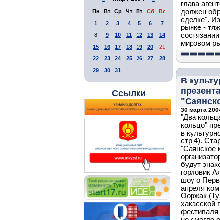
глава аген
должен обр
Пн
Вт
Ср
Чт
Пт
Сб
Вс
сделке". Из
1
2
3
4
5
6
7
рынке - тя
состязании
8
9
10
11
12
13
14
мировом ры
15
16
17
18
19
20
21
22
23
24
25
26
27
28
29
30
31
В культу
презент
Ссылки
"Саянск
30 марта 2004
"Два кольц
кольцо" пр
в культурно
стр.4). Ст
"Саянское 
организато
будут знак
горловик А
шоу о Перв
апреля ком
Ооржак (Тув
хакасской 
фестиваля 
не смогло 