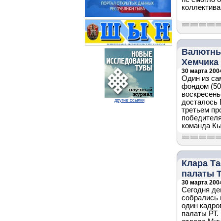
коллектива
Валютны
Хемчика
30 марта 2004
Один из са
фондом (50
воскресень
другие ссылки
досталось 
третьем пр
победителя
команда Кы
Клара Та
палаты 
30 марта 2004
Сегодня де
собрались 
один кадро
палаты РТ.