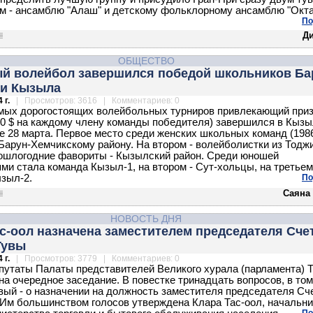
м - ансамблю "Алаш" и детскому фольклорному ансамблю "Окта
По
Д
ОБЩЕСТВО
й волейбол завершился победой школьников Ба
 и Кызыла
 г.
| Просмотров: 3616 | Комментариев: 0
мых дорогостоящих волейбольных турниров привлекающий при
0 $ на каждому члену команды победителя) завершился в Кызы
е 28 марта. Первое место среди женских школьных команд (1986-
Барун-Хемчикскому району. На втором - волейболистки из Тоджи
ошлогодние фавориты - Кызылский район. Среди юношей
ми стала команда Кызыл-1, на втором - Cут-хольцы, на третьем
зыл-2.
По
Саяна
НОВОСТЬ ДНЯ
с-оол назначена заместителем председателя Сче
Тувы
 г.
| Просмотров: 3779 | Комментариев: 0
путаты Палаты представителей Великого хурала (парламента) 
на очередное заседание. В повестке тринадцать вопросов, в том
вый - о назначении на должность заместителя председателя Сч
 Им большинством голосов утверждена Клара Тас-оол, начальни