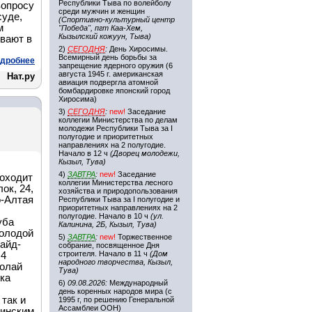
Республики Тыва по волейболу
вопросу
среди мужчин и женщин
суде,
(Спортивно-культурный центр
м
"Победа", пгт Каа-Хем,
Кызылский кожуун, Тыва)
ывают в
2)
СЕГОДНЯ
:
День Хиросимы.
Всемирный день борьбы за
дробнее
запрещение ядерного оружия (6
августа 1945 г. американская
Нат.ру
авиация подвергла атомной
бомбардировке японский город
Хиросима)
3)
СЕГОДНЯ
:
new!
Заседание
коллегии Министерства по делам
молодежи Республики Тыва за I
полугодие и приоритетных
направлениях на 2 полугодие.
Начало в 12 ч
(Дворец молодежи,
Кызыл, Тува)
4)
ЗАВТРА
:
new!
Заседание
роходит
коллегии Министерства лесного
ок, 24,
хозяйства и природопользования
о-Алтая
Республики Тыва за I полугодие и
приоритетных направлениях на 2
полугодие. Начало в 10 ч
(ул.
уба
Калинина, 2Б, Кызыл, Тува)
молодой
5)
ЗАВТРА
:
new!
Торжественное
айд-
собрание, посвященное Дня
строителя. Начало в 11 ч
(Дом
 4
народного творчества, Кызыл,
колай
Тува)
ска
6)
09.08.2026:
Международный
день коренных народов мира (с
так и
1995 г, по решению Генеральной
Ассамблеи ООН)
винским