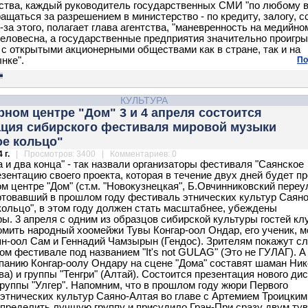
тства, каждый руководитель государственных СМИ "по любому 
ащаться за разрешением в министерство - по кредиту, залогу, с
-за этого, полагает глава агентства, "маневренность на медийно
желовесна, а государственные предприятия значительно проигр
 с открытыми акционерными обществами как в стране, так и на
нке".
По
КУЛЬТУРА
рном центре "Дом" 3 и 4 апреля состоится
ация сибирского фестиваля мировой музыки
ое кольцо"
 г.
| Просмотров: 3400 | Комментариев: 0
а и два конца" - так назвали организаторы фестиваля "Саянское
езентацию своего проекта, которая в течение двух дней будет п
м центре "Дом" (ст.м. "Новокузнецкая", Б.Овчинниковский переул
артовавший в прошлом году фестиваль этнических культур Саян
кольцо", в этом году должен стать масштабнее, убеждены
ры. 3 апреля с одним из образцов сибирской культуры гостей кл
омить народный хоомейжи Тувы Конгар-оол Ондар, его ученик, 
ян-оол Сам и Геннадий Чамзырын (Гендос). Зрителям покажут сл
ом фестивале под названием "It's not GULAG" (Это не ГУЛАГ). А
панию Конгар-оолу Ондару на сцене "Дома" составят шаман Ни
а) и группы "Тенгри" (Алтай). Состоится презентация нового ди
группы "Улгер". Напомним, что в прошлом году жюри Первого
этнических культур Саяно-Алтая во главе с Артемием Троицким 
определить лучшую группу и присудило Гран-При сразу двум ту