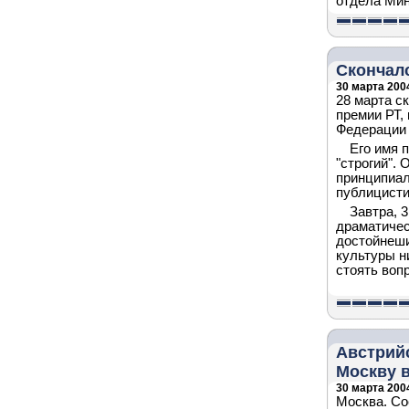
отдела Мин
Скончал
30 марта 2004
28 марта с
премии РТ,
Федерации 
Его имя 
"строгий".
принципиал
публицисти
Завтра, 
драматичес
достойнеши
культуры н
стоять вопр
Австрий
Москву в
30 марта 2004
Москва. Со