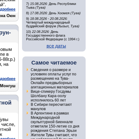
7)
15.08.2026:
День Республики
й".
Тыва
(Тува)
дробнее
8)
17.08.2026:
День Хоомея
(Тува)
ина Оюн
9)
18.08.2026 - 20.08.2026:
Четвертый международный
буддийский форум
(Кызыл, Тува)
рун-
10)
22.08.2026:
День
Государственного флага
Российской Федерации (с 1994 г.)
все даты
зовым
ле в
88г.р.)
Самое читаемое
, на
Сведения о размере и
условиях оплаты услуг по
размещению на Тува-
дробнее
Онлайн предвыборных
 Монгуш
агитационных материалов
Вице-спикеру Госдумы
Шолбану Кара-оолу
исполнилось 60 лет
тной
В Сибири пересчитают
манулов
В Аргентине в рамках
Международной
Тувы
скульптурной биеннале
 числе,
отметили 150-летие со дня
етной
рождения Степана Эрьзи
к
Жители Тувы считают, что