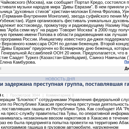
 Чайковского (Москва), как сообщает Портал Кредо, состоялся 
стиваля музыки народов мира "Дивы Евразии". В нем приняли у
ьница "духовных стихов" христиан-молокан Елена Фролова, Ур
и (Германия-Внутренняя Монголия), звезда суфийского пения М
Узбекистан). Идея организовать фестиваль уникальных духовн
адлежит востоковеду, промоутеру и радиоведущему Назиму Над
мма "Арба семи муз" на радио "Говорит Москва" в 2000 году полу
ую премию имени Попова в области радиовещания как лучшая
 программа России. Инициативу известного ди-джея поддержало
 Верховного комиссара ООН по делам беженцев. Второй конце
"Дивы Евразии" приурочен ко Всемирному дню беженца, которы
 Генеральной Ассамблеей ООН 20 июня. Предполагается, что в
стие Саадет Туркез (Казахстан-Швейцария), Саинхо Намчылак (
 Елена Камбурова.
По
Д
НОВОСТЬ ДНЯ
ии задержана преступная группа, поставлявшая 
 г.
| Просмотров: 3044 | Комментариев: 0
перации "Блокпост" сотрудниками Управления федеральной сл
оля по Республике Хакасия пресечена преступная деятельность
, поставлявших гашиш из Республики Тува. Как сообщает ИА "Р
 на пресс-службу правительства Тувы, по оперативной информа
 занималась незаконным ввозом наркотиков в Хакасию в течение
т раз ею была предпринята попытка провезти на территорию Аба
 килограммов гашиша в грузовом автомобиле, нагруженном