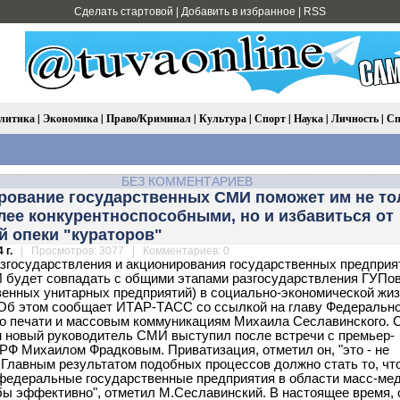
Сделать стартовой
|
Добавить в избранное
|
RSS
литика
|
Экономика
|
Право/Криминал
|
Культура
|
Спорт
|
Наука
|
Личность
|
Сп
БЕЗ КОММЕНТАРИЕВ
рование государственных СМИ поможет им не то
лее конкурентноспособными, но и избавиться от
й опеки "кураторов"
 г.
| Просмотров: 3077 | Комментариев: 0
згосударствления и акционирования государственных предприя
будет совпадать с общими этапами разгосударствления ГУПо
венных унитарных предприятий) в социально-экономической жи
Об этом сообщает ИТАР-ТАСС со ссылкой на главу Федерально
по печати и массовым коммуникациям Михаила Сеславинского. 
 новый руководитель СМИ выступил после встречи с премьер-
РФ Михаилом Фрадковым. Приватизация, отметил он, "это - не
 Главным результатом подобных процессов должно стать то, ч
едеральные государственные предприятия в области масс-ме
бы эффективно", отметил М.Сеславинский. В настоящее время, 