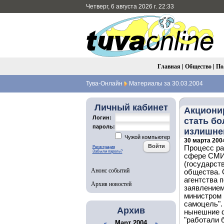
Четверг, 6 августа 2026 г. 22:33
Главная
|
Общество
|
По
Тува-Онлайн
Материалы за 30.03.2004
Личный кабинет
Акциони
Логин:
стать бо
пароль:
излишне
Чужой компьютер
30 марта 2004
Процесс ра
Регистрация
Забыли пароль?
сфере СМИ 
(государст
Анонс событий
общества. 
агентства 
Архив новостей
заявлением
министром 
самоцель".
Архив
нынешние ф
"работали 
Март 2004
«
»