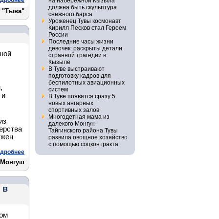
дробнее
на набережной Кызыла
должна быть скульптура
 "Тыва"
снежного барса
Уроженец Тувы космонавт
Кирилл Песков стал Героем
России
Последние часы жизни
девочек: раскрыты детали
нной
странной трагедии в
Кызыле
В Туве выстраивают
подготовку кадров для
беспилотных авиационных
,
систем
 и
В Туве появятся сразу 5
новых ангарных
спортивных залов
Многодетная мама из
из
далекого Монгун-
ерства
Тайгинского района Тувы
лжен
развила овощное хозяйство
с помощью соцконтракта
дробнее
 Монгуш
 в
ном