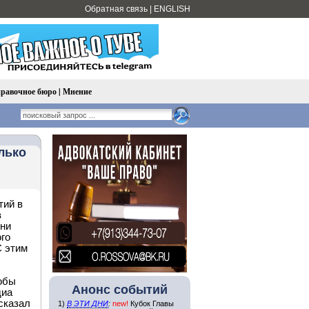
Обратная связь
|
ENGLISH
равочное бюро
|
Мнение
лько
тий в
в
зни
го
С этим
тобы
Анонс событий
диа
сказал
1)
В ЭТИ ДНИ
:
new!
Кубок Главы