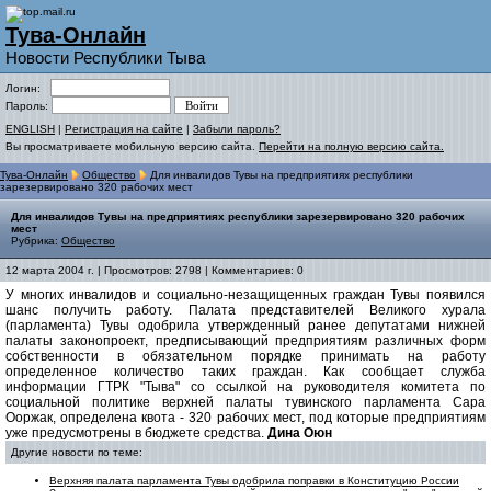
Тува-Онлайн
Новости Республики Тыва
Логин:
Пароль:
ENGLISH
|
Регистрация на сайте
|
Забыли пароль?
Вы просматриваете мобильную версию сайта.
Перейти на полную версию сайта.
Тува-Онлайн
Общество
Для инвалидов Тувы на предприятиях республики
зарезервировано 320 рабочих мест
Для инвалидов Тувы на предприятиях республики зарезервировано 320 рабочих
мест
Рубрика:
Общество
12 марта 2004 г. | Просмотров: 2798 | Комментариев: 0
У многих инвалидов и социально-незащищенных граждан Тувы появился
шанс получить работу. Палата представителей Великого хурала
(парламента) Тувы одобрила утвержденный ранее депутатами нижней
палаты законопроект, предписывающий предприятиям различных форм
собственности в обязательном порядке принимать на работу
определенное количество таких граждан. Как сообщает служба
информации ГТРК "Тыва" со ссылкой на руководителя комитета по
социальной политике верхней палаты тувинского парламента Сара
Ооржак, определена квота - 320 рабочих мест, под которые предприятиям
уже предусмотрены в бюджете средства.
Дина Оюн
Другие новости по теме:
Верхняя палата парламента Тувы одобрила поправки в Конституцию России