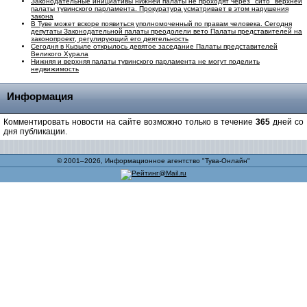
Законодательные инициативы нижней палаты не проходят через "сито" верхней
палаты тувинского парламента. Прокуратура усматривает в этом нарушения
закона
В Туве может вскоре появиться уполномоченный по правам человека. Сегодня
депутаты Законодательной палаты преодолели вето Палаты представителей на
законопроект, регулирующий его деятельность
Сегодня в Кызыле открылось девятое заседание Палаты представителей
Великого Хурала
Нижняя и верхняя палаты тувинского парламента не могут поделить
недвижимость
Информация
Комментировать новости на сайте возможно только в течение
365
дней со
дня публикации.
© 2001–2026, Информационное агентство "Тува-Онлайн"