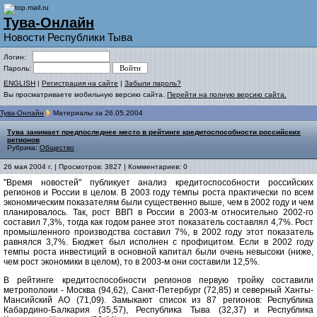
Тува-Онлайн
Новости Республики Тыва
Логин:
Пароль:
ENGLISH
|
Регистрация на сайте
|
Забыли пароль?
Вы просматриваете мобильную версию сайта.
Перейти на полную версию сайта.
Тува-Онлайн
Материалы за 26.05.2004
Тува занимает предпоследнее место в рейтинге кредитоспособности российских
регионов
Рубрика:
Общество
26 мая 2004 г. | Просмотров: 3827 | Комментариев: 0
"Время новостей" публикует анализ кредитоспособности российских
регионов и России в целом. В 2003 году темпы роста практически по всем
экономическим показателям были существенно выше, чем в 2002 году и чем
планировалось. Так, рост ВВП в России в 2003-м относительно 2002-го
составил 7,3%, тогда как годом ранее этот показатель составлял 4,7%. Рост
промышленного производства составил 7%, в 2002 году этот показатель
равнялся 3,7%. Бюджет был исполнен с профицитом. Если в 2002 году
темпы роста инвестиций в основной капитал были очень невысоки (ниже,
чем рост экономики в целом), то в 2003-м они составили 12,5%.
В рейтинге кредитоспособности регионов первую тройку составили
метрополоии - Москва (94,62), Санкт-Петербург (72,85) и северный Ханты-
Мансийский АО (71,09). Замыкают список из 87 регионов: Республика
Кабардино-Балкария (35,57), Республика Тыва (32,37) и Республика