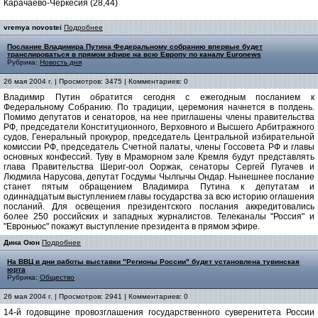
Карачаево-Черкесия (28,44)
vremya novostei
Подробнее
Послание Владимира Путина Федеральному собранию впервые будет
транслироваться в прямом эфире на всю Европу по каналу Euronews
Рубрика:
Новость дня
26 мая 2004 г. | Просмотров: 3475 | Комментариев: 0
Владимир Путин обратится сегодня с ежегодным посланием к
Федеральному Собранию. По традиции, церемония начнется в полдень.
Помимо депутатов и сенаторов, на нее приглашены члены правительства
РФ, председатели Конституционного, Верховного и Высшего Арбитражного
судов, Генеральный прокурор, председатель Центральной избирательной
комиссии РФ, председатель Счетной палаты, члены Госсовета РФ и главы
основных конфессий. Туву в Мраморном зале Кремля будут представлять
глава Правительства Шериг-оол Ооржак, сенаторы Сергей Пугачев и
Людмила Нарусова, депутат Госдумы Чылгычы Ондар. Нынешнее послание
станет пятым обращением Владимира Путина к депутатам и
одиннадцатым выступлением главы государства за всю историю оглашения
посланий. Для освещения президентского послания аккредитовались
более 250 российских и западных журналистов. Телеканалы "Россия" и
"Евроньюс" покажут выступление президента в прямом эфире.
Дина Оюн
Подробнее
На ВВЦ в дни работы выставки "Регионы России" будет установлена тувинская
юрта
Рубрика:
Общество
26 мая 2004 г. | Просмотров: 2941 | Комментариев: 0
14-й годовщине провозглашения государственного суверенитета России