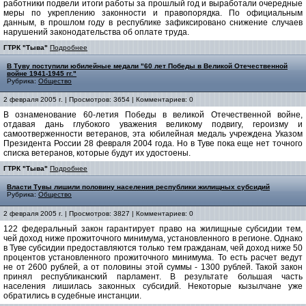
работники подвели итоги работы за прошлый год и выработали очередные
меры по укреплению законности и правопорядка. По официальным
данным, в прошлом году в республике зафиксировано снижение случаев
нарушений законодательства об оплате труда.
ГТРК "Тыва"
Подробнее
В Туву поступили юбилейные медали "60 лет Победы в Великой Отечественной
войне 1941-1945 гг."
Рубрика:
Общество
2 февраля 2005 г. | Просмотров: 3654 | Комментариев: 0
В ознаменование 60-летия Победы в великой Отечественной войне,
отдавая дань глубокого уважения великому подвигу, героизму и
самоотверженности ветеранов, эта юбилейная медаль учреждена Указом
Президента России 28 февраля 2004 года. Но в Туве пока еще нет точного
списка ветеранов, которые будут их удостоены.
ГТРК "Тыва"
Подробнее
Власти Тувы лишили половину населения республики жилищных субсидий
Рубрика:
Общество
2 февраля 2005 г. | Просмотров: 3827 | Комментариев: 0
122 федеральный закон гарантирует право на жилищные субсидии тем,
чей доход ниже прожиточного минимума, установленного в регионе. Однако
в Туве субсидии предоставляются только тем гражданам, чей доход ниже 50
процентов установленного прожиточного минимума. То есть расчет ведут
не от 2600 рублей, а от половины этой суммы - 1300 рублей. Такой закон
принял республиканский парламент. В результате большая часть
населения лишилась законных субсидий. Некоторые кызылчане уже
обратились в судебные инстанции.