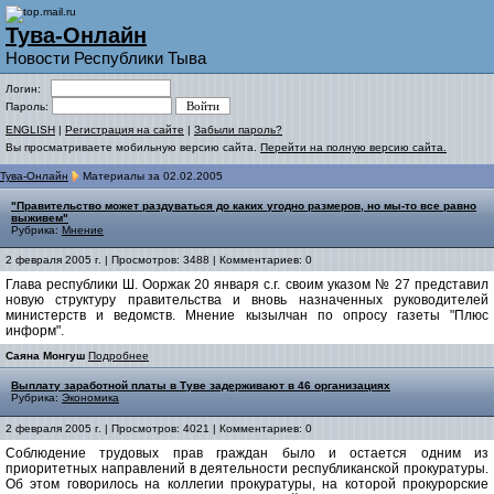
Тува-Онлайн
Новости Республики Тыва
Логин:
Пароль:
ENGLISH
|
Регистрация на сайте
|
Забыли пароль?
Вы просматриваете мобильную версию сайта.
Перейти на полную версию сайта.
Тува-Онлайн
Материалы за 02.02.2005
"Правительство может раздуваться до каких угодно размеров, но мы-то все равно
выживем"
Рубрика:
Мнение
2 февраля 2005 г. | Просмотров: 3488 | Комментариев: 0
Глава республики Ш. Ооржак 20 января с.г. своим указом № 27 представил
новую структуру правительства и вновь назначенных руководителей
министерств и ведомств. Мнение кызылчан по опросу газеты "Плюс
информ".
Саяна Монгуш
Подробнее
Выплату заработной платы в Туве задерживают в 46 организациях
Рубрика:
Экономика
2 февраля 2005 г. | Просмотров: 4021 | Комментариев: 0
Соблюдение трудовых прав граждан было и остается одним из
приоритетных направлений в деятельности республиканской прокуратуры.
Об этом говорилось на коллегии прокуратуры, на которой прокурорские