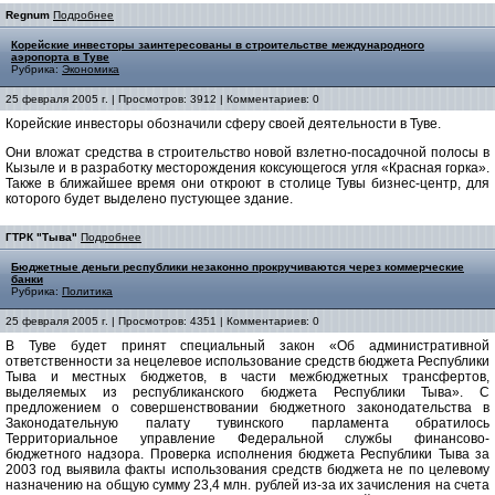
Regnum
Подробнее
Корейские инвесторы заинтересованы в строительстве международного
аэропорта в Туве
Рубрика:
Экономика
25 февраля 2005 г. | Просмотров: 3912 | Комментариев: 0
Корейские инвесторы обозначили сферу своей деятельности в Туве.
Они вложат средства в строительство новой взлетно-посадочной полосы в
Кызыле и в разработку месторождения коксующегося угля «Красная горка».
Также в ближайшее время они откроют в столице Тувы бизнес-центр, для
которого будет выделено пустующее здание.
ГТРК "Тыва"
Подробнее
Бюджетные деньги республики незаконно прокручиваются через коммерческие
банки
Рубрика:
Политика
25 февраля 2005 г. | Просмотров: 4351 | Комментариев: 0
В Туве будет принят специальный закон «Об административной
ответственности за нецелевое использование средств бюджета Республики
Тыва и местных бюджетов, в части межбюджетных трансфертов,
выделяемых из республиканского бюджета Республики Тыва». С
предложением о совершенствовании бюджетного законодательства в
Законодательную палату тувинского парламента обратилось
Территориальное управление Федеральной службы финансово-
бюджетного надзора. Проверка исполнения бюджета Республики Тыва за
2003 год выявила факты использования средств бюджета не по целевому
назначению на общую сумму 23,4 млн. рублей из-за их зачисления на счета