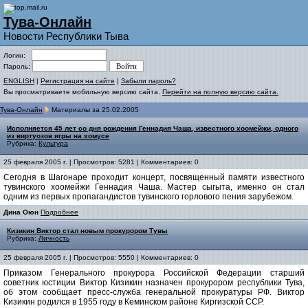
Тува-Онлайн
Новости Республики Тыва
Логин:
Пароль:
ENGLISH
|
Регистрация на сайте
|
Забыли пароль?
Вы просматриваете мобильную версию сайта.
Перейти на полную версию сайта.
Тува-Онлайн
Материалы за 25.02.2005
Исполняется 45 лет со дня рождения Геннадия Чаша, известного хоомейжи, одного
из виртуозов игры на хомусе
Рубрика:
Культура
25 февраля 2005 г. | Просмотров: 5281 | Комментариев: 0
Сегодня в Шагонаре проходит концерт, посвященный памяти известного
тувинского хоомейжи Геннадия Чаша. Мастер сыгыта, именно он стал
одним из первых пропагандистов тувинского горлового пения зарубежом.
Дина Оюн
Подробнее
Кизикин Виктор стал новым прокурором Тувы
Рубрика:
Личность
25 февраля 2005 г. | Просмотров: 5550 | Комментариев: 0
Приказом Генерального прокурора Российской Федерации старший
советник юстиции Виктор Кизикин назначен прокурором республики Тува,
об этом сообщает пресс-служба генеральной прокуратуры РФ. Виктор
Кизикин родился в 1955 году в Кеминском районе Киргизской ССР.