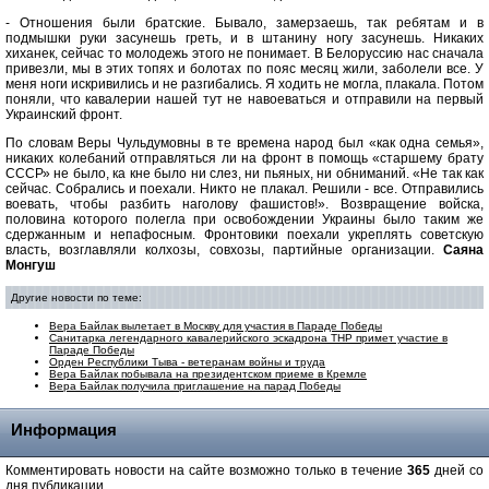
- Отношения были братские. Бывало, замерзаешь, так ребятам и в
подмышки руки засунешь греть, и в штанину ногу засунешь. Никаких
хиханек, сейчас то молодежь этого не понимает. В Белоруссию нас сначала
привезли, мы в этих топях и болотах по пояс месяц жили, заболели все. У
меня ноги искривились и не разгибались. Я ходить не могла, плакала. Потом
поняли, что кавалерии нашей тут не навоеваться и отправили на первый
Украинский фронт.
По словам Веры Чульдумовны в те времена народ был «как одна семья»,
никаких колебаний отправляться ли на фронт в помощь «старшему брату
СССР» не было, ка кне было ни слез, ни пьяных, ни обниманий. «Не так как
сейчас. Собрались и поехали. Никто не плакал. Решили - все. Отправились
воевать, чтобы разбить наголову фашистов!». Возвращение войска,
половина которого полегла при освобождении Украины было таким же
сдержанным и непафосным. Фронтовики поехали укреплять советскую
власть, возглавляли колхозы, совхозы, партийные организации.
Саяна
Монгуш
Другие новости по теме:
Вера Байлак вылетает в Москву для участия в Параде Победы
Санитарка легендарного кавалерийского эскадрона ТНР примет участие в
Параде Победы
Орден Республики Тыва - ветеранам войны и труда
Вера Байлак побывала на президентском приеме в Кремле
Вера Байлак получила приглашение на парад Победы
Информация
Комментировать новости на сайте возможно только в течение
365
дней со
дня публикации.