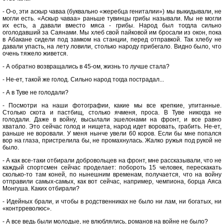
- О-о, эти аскыр чаваа (буквально «жеребца гениталии») мы выкидывали, не
могли есть. «Аскыр чаваа» раньше тувинцы грибы называли. Мы не могли
их есть, а давали вместо мяса - грибы. Народ был тогдла сильно
оголодавший за Саянами. Мы хлеб свой пайковой им бросали из окон, пока
в Абакане сидели под замком на станции, перед отправкой. Так хлебу не
давали упасть, на лету ловили, столько народу прибегало. Видно было, что
очень тяжело живется.
- А обратно возвращались в 45-ом, жизнь то лучше стала?
- Не-ет, такой же голод. Сильно народ тогда пострадал...
- А в Туве не голодали?
- Посмотри на наши фотографии, какие мы все крепкие, упитанные.
Столько скота и пастбищ, столько ячменя, проса. В Туве никогда не
голодали. Даже в войну, высылали эшелонами на фронт, и все равно
хватало. Это сейчас голод и нищета, народ идет воровать, грабить. Не-ет,
раньше не воровали. У меня нынче увели 60 коров. Если бы мне попался
вор на глаза, пристрелила бы, не промахнулась. Жалко ружья под рукой не
было.
- А как все-таки отбирали добровольцев на фронт, мне рассказывали, что не
каждый спортсмен сейчас проделает: побороть 15 человек, перескакать
сколько-то там коней, по нынешним временам, получается, что на войну
отправили самых-самых, как вот сейчас, например, чемпиона, борца Аяса
Монгуша. Каких отбирали?
- Идейных брали, и чтобы в родственниках не было ни лам, ни богатых, ни
«контрреволюс».
- А все ведь были молодые, не влюблялись, романов на войне не было?