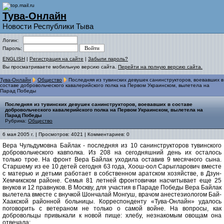
Тува-Онлайн
Новости Республики Тыва
Логин:
Пароль:
ENGLISH
|
Регистрация на сайте
|
Забыли пароль?
Вы просматриваете мобильную версию сайта.
Перейти на полную версию сайта.
Тува-Онлайн
Общество
Последняя из тувинских девушек санинструкторов, воевавших в
составе добровольческого кавалерийского полка на Первом Украинском, вылетела на
Парад Победы
Последняя из тувинских девушек санинструкторов, воевавших в составе
добровольческого кавалерийского полка на Первом Украинском, вылетела на
Парад Победы
Рубрика:
Общество
6 мая 2005 г. | Просмотров: 4021 | Комментариев: 0
Вера Чульдумовна Байлак - последняя из 10 санинструкторов тувинского
добровольческого кавполка. Из 208 на сегодняшний день их осталось
только трое. На фронт Вера Байлак уходила оставив 9 месячного сына.
Старшему из ее 10 детей сегодня 63 года, Хоош-оол Сарыгларович вместе
с матерью и детьми работает в собственном аратском хозяйстве, в Дзун-
Хемчикском районе. Семья 81 летней фронтовички насчитывает еще 25
внуков и 12 правнуков. В Москву, для участия в Параде Победы Вера Байлак
вылетела вместе с внучкой Шончалай Монгуш, врачом анестезиологом Бай-
Хаакской районной больницы. Корреспонденту «Тува-Онлайн» удалось
поговорить с ветераном не только о самой войне. На вопросы, как
добровольцы привыкали к новой пище: хлебу, незнакомым овощам она
отвечала: