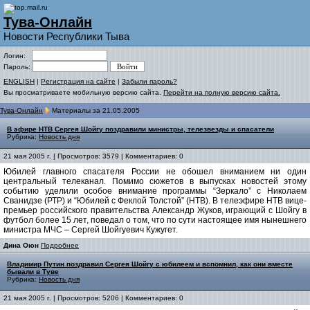
Тува-Онлайн
Новости Республики Тыва
Логин:
Пароль:
ENGLISH
|
Регистрация на сайте
|
Забыли пароль?
Вы просматриваете мобильную версию сайта.
Перейти на полную версию сайта.
Тува-Онлайн
Материалы за 21.05.2005
В эфире НТВ Сергея Шойгу поздравили министры, телезвезды и спасатели
Рубрика:
Новость дня
21 мая 2005 г. | Просмотров: 3579 | Комментариев: 0
Юбилей главного спасателя России не обошел вниманием ни один
центральный телеканал. Помимо сюжетов в выпусках новостей этому
событию уделили особое внимание программы “Зеркало” с Николаем
Сванидзе (РТР) и “Юбилей с Феклой Толстой” (НТВ). В телеэфире НТВ вице-
премьер российского правительства Александр Жуков, играющий с Шойгу в
футбол более 15 лет, поведал о том, что по сути настоящее имя нынешнего
министра МЧС – Сергей Шойгуевич Кужугет.
Дина Оюн
Подробнее
Владимир Путин поздравил Сергея Шойгу с юбилеем и вспомнил, как они вместе
бывали в Туве
Рубрика:
Новость дня
21 мая 2005 г. | Просмотров: 5206 | Комментариев: 0