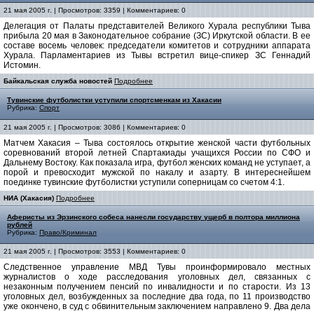
21 мая 2005 г. | Просмотров: 3359 | Комментариев: 0
Делегация от Палаты представителей Великого Хурала республики Тыва
прибыла 20 мая в Законодательное собрание (ЗС) Иркутской области. В ее
составе восемь человек: председатели комитетов и сотрудники аппарата
Хурала. Парламентариев из Тывы встретил вице-спикер ЗС Геннадий
Истомин.
Байкальская служба новостей
Подробнее
Тувинские футболистки уступили спортсменкам из Хакасии
Рубрика:
Спорт
21 мая 2005 г. | Просмотров: 3086 | Комментариев: 0
Матчем Хакасия – Тыва состоялось открытие женской части футбольных
соревнований второй летней Спартакиады учащихся России по СФО и
Дальнему Востоку. Как показала игра, футбол женских команд не уступает, а
порой и превосходит мужской по накалу и азарту. В интереснейшем
поединке тувинские футболистки уступили соперницам со счетом 4:1.
НИА (Хакасия)
Подробнее
Аферисты из Эрзинского собеса нанесли государству ущерб в полтора миллиона
рублей
Рубрика:
Право/Криминал
21 мая 2005 г. | Просмотров: 3553 | Комментариев: 0
Следственное управление МВД Тувы проинформировало местных
журналистов о ходе расследования уголовных дел, связанных с
незаконным получением пенсий по инвалидности и по старости. Из 13
уголовных дел, возбужденных за последние два года, по 11 производство
уже окончено, в суд с обвинительным заключением направлено 9. Два дела