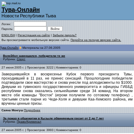
Тува-Онлайн
Новости Республики Тыва
Логин:
Пароль:
ENGLISH
|
Регистрация на сайте
|
Забыли пароль?
Вы просматриваете мобильную версию сайта.
Перейти на полную версию сайта.
Тува-Онлайн
Материалы за 27.06.2005
Волейбол завершился, победители те же
Рубрика:
Спорт
27 июня 2005 г. | Просмотров: 3222 | Комментариев: 0
Завершившийся в воскресенье Кубок первого президента Тувы,
проходивший в 11 раз, не принес сенсаций. Прошлогодние победители
подтвердили свое мастерство и снова унесли под аплодисменты по $1000.
Девушки из тувинского государственного университета и офицеры ГИББД
республики снова оказались сильнейшими среди 34 команд. На втором
месте обе команды "Восток" (игроки получили по сотовому телефону) ,
третьими стали парни из Чеди-Холя и девушки Каа-Хемского района, им
вручены ценные призы.
Саяна Монгуш
Подробнее
За пожар в общежитии в Кызыле обвиняемым грозит от 2 до 7 лет
Рубрика:
Право/Криминал
27 июня 2005 г. | Просмотров: 3993 | Комментариев: 0