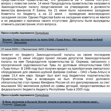
представителей правительства, что документы на Р. Баяна поступят,
вопрос с повестки сняли. 14 июня Председатель правительства направил в
Законодательную палату представление на утверждение в должности
министра финансов Р. Баяна. На 21 июня было назначено заседание
Комитета по бюджету, а на 22 июня – проведение внеочередного
заседания сессии. Однако Радислав Баян на заседание комитета не явился
и не уведомил о причинах своего отсутствия. Депутаты были вынуждены
отменить рассмотрение этого вопроса.
Пресс-служба парламента
Подробнее
Бюджет Тувы расплатится за долги ОАО «Тыва-Алгы» 582 миллионами рублей
Рубрика:
Экономика
27 июня 2005 г. | Просмотров: 3451 | Комментариев: 0
Комитет по бюджету Законодательной палаты на своем последнем
заседании 21 июня обсудил проект письма депутатов Законодательной
палаты на имя Председателя правительства Ш. Ооржака, связанного с
просроченной задолженностью Тувы по долговым обязательствам ОАО
«Тыва-Алгы». В 1996 году был получен кредит на приобретение импортного
оборудования для овчинно-шубной фабрики (сейчас – ОАО «Тыва-Алгы») в
сумме 15,4 млн евро. Кредит был взят под бюджетное поручительство
Правительства Тувы и возвращен не был. Итогом этого долгового
обязательство стал приказ Минфина России об его урегулировании за счет
взыскания 582 миллионов рублей из суммы дотаций, предоставляемых из
федерального бюджета бюджету Республики Тыва в 2005 году.
Пресс-служба парламента
Подробнее
В День молодежи в Кызыле бегали, играли в шахматы, перетягивали канат...
Рубрика:
Общество