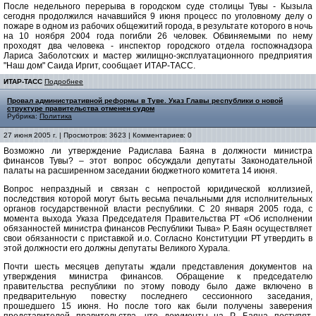
После недельного перерыва в городском суде столицы Тувы - Кызыла
сегодня продолжился начавшийся 9 июня процесс по уголовному делу о
пожаре в одном из рабочих общежитий города, в результате которого в ночь
на 10 ноября 2004 года погибли 26 человек. Обвиняемыми по нему
проходят два человека - инспектор городского отдела госпожнадзора
Лариса Заболотских и мастер жилищно-эксплуатационного предприятия
"Наш дом" Саида Иргит, сообщает ИТАР-ТАСС.
ИТАР-ТАСС
Подробнее
Провал административной реформы в Туве. Указ Главы республики о новой
структуре правительства отменен судом
Рубрика:
Политика
27 июня 2005 г. | Просмотров: 3623 | Комментариев: 0
Возможно ли утверждение Радислава Баяна в должности министра
финансов Тувы? – этот вопрос обсуждали депутаты Законодательной
палаты на расширенном заседании бюджетного комитета 14 июня.
Вопрос непраздный и связан с непростой юридической коллизией,
последствия которой могут быть весьма печальными для исполнительных
органов государственной власти республики. С 20 января 2005 года, с
момента выхода Указа Председателя Правительства РТ «Об исполнении
обязанностей министра финансов Республики Тыва» Р. Баян осуществляет
свои обязанности с приставкой и.о. Согласно Конституции РТ утвердить в
этой должности его должны депутаты Великого Хурала.
Почти шесть месяцев депутаты ждали представления документов на
утверждения министра финансов. Обращение к председателю
правительства республики по этому поводу было даже включено в
предварительную повестку последнего сессионного заседания,
прошедшего 15 июня. Но после того как были получены заверения