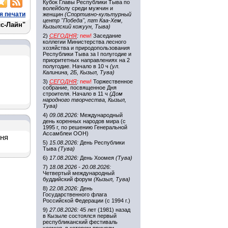
Кубок Главы Республики Тыва по
волейболу среди мужчин и
я печати
женщин
(Спортивно-культурный
центр "Победа", пгт Каа-Хем,
с-Лайн"
Кызылский кожуун, Тыва)
2)
СЕГОДНЯ
:
new!
Заседание
коллегии Министерства лесного
хозяйства и природопользования
Республики Тыва за I полугодие и
приоритетных направлениях на 2
полугодие. Начало в 10 ч
(ул.
Калинина, 2Б, Кызыл, Тува)
3)
СЕГОДНЯ
:
new!
Торжественное
собрание, посвященное Дня
строителя. Начало в 11 ч
(Дом
народного творчества, Кызыл,
Тува)
4)
09.08.2026:
Международный
день коренных народов мира (с
1995 г, по решению Генеральной
Ассамблеи ООН)
дня
5)
15.08.2026:
День Республики
Тыва
(Тува)
6)
17.08.2026:
День Хоомея
(Тува)
7)
18.08.2026 - 20.08.2026:
Четвертый международный
буддийский форум
(Кызыл, Тува)
8)
22.08.2026:
День
Государственного флага
Российской Федерации (с 1994 г.)
9)
27.08.2026:
45 лет (1981) назад
в Кызыле состоялся первый
республиканский фестиваль