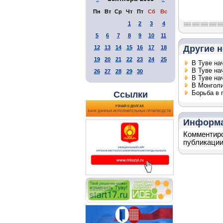
Пн
Вт
Ср
Чт
Пт
Сб
Вс
1
2
3
4
5
6
7
8
9
10
11
Другие н
12
13
14
15
16
17
18
19
20
21
22
23
24
25
В Туве на
В Туве на
26
27
28
29
30
В Туве на
В Монголи
Борьба в 
Ссылки
Информ
Комментиро
публикации