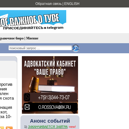
Обратная связь
|
ENGLISH
равочное бюро
|
Мнение
против
ения
влен
я скота
инация
кот,
за 10-
Анонс событий
1)
ЗАКАНЧИВАЕТСЯ ЗАВТРА
:
new!