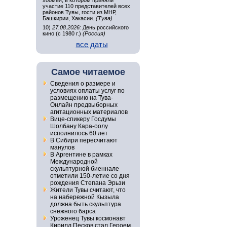
хоомея, в котором приняли
участие 110 представителей всех
районов Тувы, гости из МНР,
Башкирии, Хакасии.
(Тува)
10)
27.08.2026:
День российского
кино (с 1980 г.)
(Россия)
все даты
Самое читаемое
Сведения о размере и
условиях оплаты услуг по
размещению на Тува-
Онлайн предвыборных
агитационных материалов
Вице-спикеру Госдумы
Шолбану Кара-оолу
исполнилось 60 лет
В Сибири пересчитают
манулов
В Аргентине в рамках
Международной
скульптурной биеннале
отметили 150-летие со дня
рождения Степана Эрьзи
Жители Тувы считают, что
на набережной Кызыла
должна быть скульптура
снежного барса
Уроженец Тувы космонавт
Кирилл Песков стал Героем