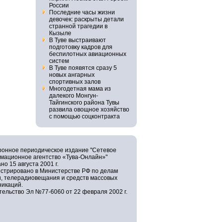
России
Последние часы жизни
девочек: раскрыты детали
странной трагедии в
Кызыле
В Туве выстраивают
подготовку кадров для
беспилотных авиационных
систем
В Туве появятся сразу 5
новых ангарных
спортивных залов
Многодетная мама из
далекого Монгун-
Тайгинского района Тувы
развила овощное хозяйство
с помощью соцконтракта
ронное периодическое издание "Сетевое
мационное агентство «Тува-Онлайн»"
но 15 августа 2001 г.
истрировано в Министерстве РФ по делам
и, телерадиовещания и средств массовых
никаций.
ельство Эл №77-6060 от 22 февраля 2002 г.