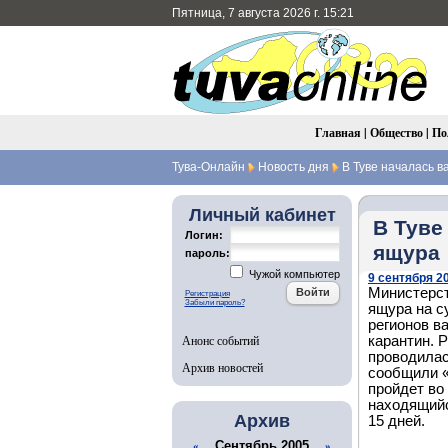
Пятница, 7 августа 2026 г. 15:21
Главная
|
Общество
|
По
Тува-Онлайн
Новость дня
В Туве началась в
Личный кабинет
В Туве
Логин:
ящура
пароль:
Чужой компьютер
9 сентября 20
Министерст
Регистрация
Забыли пароль?
ящура на с
регионов в
Анонс событий
карантин. 
проводилас
Архив новостей
сообщили «
пройдет во
находящийс
Архив
15 дней.
Сентябрь 2005
«
»