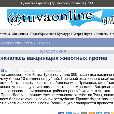
Сделать стартовой
|
Добавить в избранное
|
RSS
литика
|
Экономика
|
Право/Криминал
|
Культура
|
Спорт
|
Наука
|
Личность
|
Сп
акцинация животных против ящура
НОВОСТЬ ДНЯ
 началась вакцинация животных против
05 г.
| 3050 просмотров | 0 комментариев
во сельского хозяйства Тувы получило 900 тысяч доз вакцины 
умму более 10 миллионов рублей. Причиной экстренного снабж
акциной стала вспышка этого заболевания в Приморье, где объя
Раньше угроза ящура исходила со стороны Монголии. Вакцинаци
ь в основном в приграничных районах республики. Нынче, как
Пресс-Лайну» в Министерстве сельского хозяйства Тувы, вакц
 всех без исключения районах республики. Привит будет также с
я в частной собственности. Вакцинацию планируется провести 