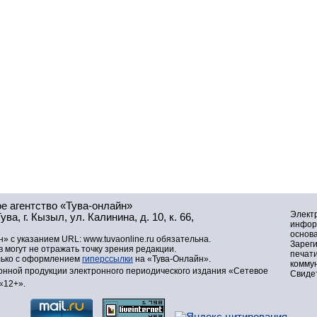
е агентство «Тува-онлайн»
Элект
а, г. Кызыл, ул. Калинина, д. 10, к. 66,
инфор
основа
» с указанием URL: www.tuvaonline.ru обязательна.
Зарег
могут не отражать точку зрения редакции.
печат
лько с оформлением
гиперссылки
на «Тува-Онлайн».
комму
нной продукции электронного периодического издания «Сетевое
Свидет
«12+».