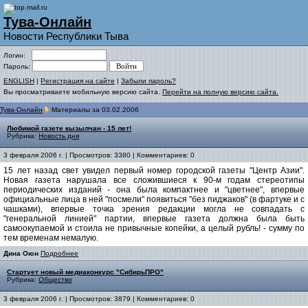
Тува-Онлайн
Новости Республики Тыва
Логин:
Пароль:
ENGLISH
|
Регистрация на сайте
|
Забыли пароль?
Вы просматриваете мобильную версию сайта.
Перейти на полную версию сайта.
Тува-Онлайн
Материалы за 03.02.2006
Любимой газете кызылчан - 15 лет!
Рубрика:
Новость дня
3 февраля 2006 г. | Просмотров: 3380 | Комментариев: 0
15 лет назад свет увидел первый номер городской газеты "Центр Азии".
Новая газета нарушала все сложившиеся к 90-м годам стереотипы
периодических изданий - она была компактнее и "цветнее", впервые
официальные лица в ней "посмели" появиться "без пиджаков" (в фартуке и с
чашками), впервые точка зрения редакции могла не совпадать с
"генеральной линией" партии, впервые газета должна была быть
самоокупаемой и стоила не привычные копейки, а целый рубль! - сумму по
тем временам немалую.
Дина Оюн
Подробнее
Стартует новый медиаконкурс "СибирьПРО"
Рубрика:
Общество
3 февраля 2006 г. | Просмотров: 3879 | Комментариев: 0