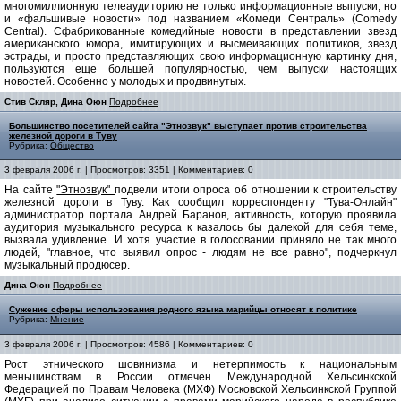
многомиллионную телеаудиторию не только информационные выпуски, но
и «фальшивые новости» под названием «Комеди Сентраль» (Comedy
Central). Сфабрикованные комедийные новости в представлении звезд
американского юмора, имитирующих и высмеивающих политиков, звезд
эстрады, и просто представляющих свою информационную картинку дня,
пользуются еще большей популярностью, чем выпуски настоящих
новостей. Особенно у молодых и продвинутых.
Стив Скляр, Дина Оюн
Подробнее
Большинство посетителей сайта "Этнозвук" выступаeт против строительства
железной дороги в Туву
Рубрика:
Общество
3 февраля 2006 г. | Просмотров: 3351 | Комментариев: 0
На сайте
"Этнозвук"
подвели итоги опроса об отношении к строительству
железной дороги в Туву. Как сообщил корреспонденту "Тува-Онлайн"
администратор портала Андрей Баранов, активность, которую проявила
аудитория музыкального ресурса к казалось бы далекой для себя теме,
вызвала удивление. И хотя участие в голосовании приняло не так много
людей, "главное, что выявил опрос - людям не все равно", подчеркнул
музыкальный продюсер.
Дина Оюн
Подробнее
Сужение сферы использования родного языка марийцы относят к политике
Рубрика:
Мнение
3 февраля 2006 г. | Просмотров: 4586 | Комментариев: 0
Рост этнического шовинизма и нетерпимость к национальным
меньшинствам в России отмечен Международной Хельсинкской
Федерацией по Правам Человека (МХФ) Московской Хельсинкской Группой