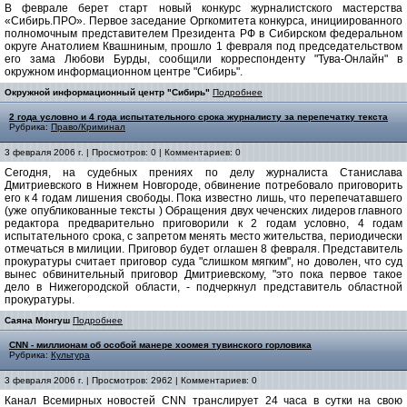
В феврале берет старт новый конкурс журналистского мастерства
«Сибирь.ПРО». Первое заседание Оргкомитета конкурса, инициированного
полномочным представителем Президента РФ в Сибирском федеральном
округе Анатолием Квашниным, прошло 1 февраля под председательством
его зама Любови Бурды, сообщили корреспонденту "Тува-Онлайн" в
окружном информационном центре "Сибирь".
Окружной информационный центр "Сибирь"
Подробнее
2 года условно и 4 года испытательного срока журналисту за перепечатку текста
Рубрика:
Право/Криминал
3 февраля 2006 г. | Просмотров: 0 | Комментариев: 0
Сегодня, на судебных прениях по делу журналиста Станислава
Дмитриевского в Нижнем Новгороде, обвинение потребовало приговорить
его к 4 годам лишения свободы. Пока известно лишь, что перепечатавшего
(уже опубликованные тексты ) Обращения двух чеченских лидеров главного
редактора предварительно приговорили к 2 годам условно, 4 годам
испытательного срока, с запретом менять место жительства, периодически
отмечаться в милиции. Приговор будет оглашен 8 февраля. Представитель
прокуратуры считает приговор суда "слишком мягким", но доволен, что суд
вынес обвинительный приговор Дмитриевскому, "это пока первое такое
дело в Нижегородской области, - подчеркнул представитель областной
прокуратуры.
Саяна Монгуш
Подробнее
CNN - миллионам об особой манере хоомея тувинского горловика
Рубрика:
Культура
3 февраля 2006 г. | Просмотров: 2962 | Комментариев: 0
Канал Всемирных новостей CNN транслирует 24 часа в сутки на свою