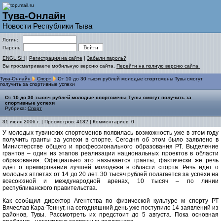
Тува-Онлайн
Новости Республики Тыва
Логин:
Пароль:
ENGLISH
|
Регистрация на сайте
|
Забыли пароль?
Вы просматриваете мобильную версию сайта.
Перейти на полную версию сайта.
Тува-Онлайн
Спорт
От 10 до 30 тысяч рублей молодые спортсмены Тувы смогут
получить за спортивные успехи
От 10 до 30 тысяч рублей молодые спортсмены Тувы смогут получить за
спортивные успехи
Рубрика:
Спорт
31 июля 2006 г. | Просмотров: 4182 | Комментариев: 0
У молодых тувинских спортсменов появилась возможность уже в этом году
получить гранты за успехи в спорте. Сегодня об этом было заявлено в
Министерстве общего и профессионального образования РТ. Выделение
грантов – один из этапов реализации национальных проектов в области
образования. Официально это называется гранты, фактически же речь
идёт о премировании лучшей молодёжи в области спорта. Речь идёт о
молодых атлетах от 14 до 20 лет. 30 тысяч рублей полагается за успехи на
всесоюзной и международной аренах, 10 тысяч – по линии
республиканского правительства.
Как сообщил директор Агентства по физической культуре м спорту РТ
Вячеслав Кара-Тоннуг, на сегодняшний день уже поступило 14 заявлений из
районов, Тувы. Рассмотреть их предстоит до 5 августа. Пока основная