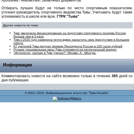
проблема - некомплект заявочных документов.
Отбирать лучших будут не только по чисто спортивным показателям,
уточнил руководитель спортивного ведомства Тувы. Учитывать будут также
успеваемость в школе или вузе.
ГТРК "Тыва"
Другие новости по теме:
Туве увеличили финансирование на подготовку спортивного резерва России
больше чем в 3 раза
Тува к 2020 году намерена почти вдвое нарастить свое присутствие в большом
спорте
47 учителей Тувы получат премию Президента России в 100 тысяч рублей
Лучшие танцевальные пары Тувы отправятся на региональный конкурс
"Интересно, сколько в Туве ученых?" Москва. А . Монгуш.
Информация
Комментировать новости на сайте возможно только в течение
365
дней со
дня публикации.
© 2001–2026, Информационное агентство "Тува-Онлайн"