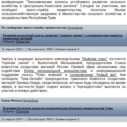
конференция "Экономические аспекты устойчивого развития сельского
хозяйства в Центрально-Азиатском регионе". Сегодня ее участники, как
сообщает пресс-служба правительства, посетили Малую
сельскохозяйственную академию и Министерство сельского хозяйства и
продовольствия Республики Тыва.
По сообщению пресс-службы правительства
Подробнее
Редакция кызылской газеты проводит "прямую линию" с руководителем комитета
солдатских матерей
Рубрика:
Общество
11 апреля 2007 г. | Просмотров: 3985 | Комментариев: 0
Завтра в редакции кызылского еженедельника
"Информ плюс"
состоится
"горячая линия" с Валентиной Мельниковой, председателем Союза
комитетов солдатских матерей России. Прямой эфир организован при
содействии
Клуба региональной журналистики
и информационной
поддержке газеты "Плюс информ" и
телекомпании "Новый век"
. Как
сообщила "Тува-Онлайн" председатель тувинского Комитета солдатских
матерей Эремаа Ондар, среди вопросов, которые буду обсуждены во время
эфира, в частности будет поднят вопрос о "президентских" выплатах за
участие в боевых действиях.
Саяна Монгуш
Подробнее
Владимир Кочергин назначен руководителем Аппарата правительства Тувы
Рубрика:
Политика
11 апреля 2007 г. | Просмотров: 5844 | Комментариев: 0