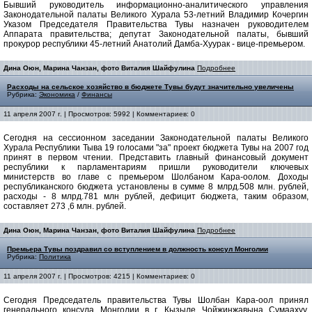
Бывший руководитель информационно-аналитического управления
Законодательной палаты Великого Хурала 53-летний Владимир Кочергин
Указом Председателя Правительства Тувы назначен руководителем
Аппарата правительства; депутат Законодательной палаты, бывший
прокурор республики 45-летний Анатолий Дамба-Хуурак - вице-премьером.
Дина Оюн, Марина Чанзан, фото Виталия Шайфулина
Подробнее
Расходы на сельское хозяйство в бюджете Тувы будут значительно увеличены
Рубрика:
Экономика
/
Финансы
11 апреля 2007 г. | Просмотров: 5992 | Комментариев: 0
Сегодня на сессионном заседании Законодательной палаты Великого
Хурала Республики Тыва 19 голосами "за" проект бюджета Тувы на 2007 год
принят в первом чтении. Представить главный финансовый документ
республики к парламентариям пришли руководители ключевых
министерств во главе с премьером Шолбаном Кара-оолом. Доходы
республиканского бюджета установлены в сумме 8 млрд.508 млн. рублей,
расходы - 8 млрд.781 млн рублей, дефицит бюджета, таким образом,
составляет 273 ,6 млн. рублей.
Дина Оюн, Марина Чанзан, фото Виталия Шайфулина
Подробнее
Премьера Тувы поздравил со вступлением в должность консул Монголии
Рубрика:
Политика
11 апреля 2007 г. | Просмотров: 4215 | Комментариев: 0
Сегодня Председатель правительства Тувы Шолбан Кара-оол принял
генерального консула Монголии в г. Кызыле Чойжинжавына Сумаахуу.