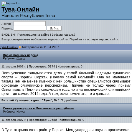
Тува-Онлайн
Новости Республики Тыва
Логин:
Пароль:
ENGLISH
|
Регистрация на сайте
|
Забыли пароль?
Вы просматриваете мобильную версию сайта.
Перейти на полную версию сайта.
Тува-Онлайн
Материалы за 11.04.2007
Время больших надежд
Рубрика:
Спорт
11 апреля 2007 г. | Просмотров: 5174 | Комментариев: 0
Пока успешно складываются дела у самой большой надежды тувинского
спорта – Лoрисы Ооржак. (Почему самой большой? Она же маленькая
такая.) Тем не менее именно с ней большинство специалистов связывают
основные олимпийские перспективы. Причём не только через призму
Олимпиады в Пекине в следующем году, но и на последующий олимпийский
цикл – до самого 2012 года. А там, если помечтать, то и дальше.
Виталий Кузнецов, журнал "Тува", № 1
Подробнее
Смена руководства в Минсельхозе республики
Рубрика:
Наука
11 апреля 2007 г. | Просмотров: 12680 | Комментариев: 0
В Туве открыла свою работу Первая Международная научно-практическая