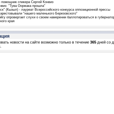
 помощник спикера Сергей Конвиз
нвиз: "Тува Ооржака прошла"
иск" (Кызыл) - лауреат Всероссийского конкурса оппозиционной прессы
арестовывали "нашего маленького Березовского"
йгу опровергает слухи о своем намерении баллотироваться в губернато
кого края
ация
вать новости на сайте возможно только в течение
365
дней со 
.