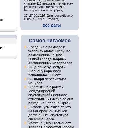
хоомея, в котором приняли
участие 110 представителей всех
районов Тувы, гости из МНР,
Башкирии, Хакасии.
(Тува)
10)
27.08.2026:
День российского
ры
кино (с 1980 г.)
(Россия)
все даты
Самое читаемое
дня
Сведения о размере и
условиях оплаты услуг по
размещению на Тува-
Онлайн предвыборных
агитационных материалов
Вице-спикеру Госдумы
Шолбану Кара-оолу
исполнилось 60 лет
В Сибири пересчитают
манулов
В Аргентине в рамках
Международной
скульптурной биеннале
отметили 150-летие со дня
рождения Степана Эрьзи
Жители Тувы считают, что
на набережной Кызыла
должна быть скульптура
снежного барса
Уроженец Тувы космонавт
Кирилл Песков стал Героем