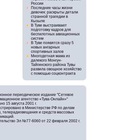
России
Последние часы жизни
девочек: раскрыты детали
странной трагедии в
Кызыле
В Туве выстраивают
подготовку кадров для
беспилотных авиационных
систем
В Туве появятся сразу 5
новых ангарных
спортивных залов
Многодетная мама из
далекого Монгун-
Тайгинского района Тувы
развила овощное хозяйство
с помощью соцконтракта
ронное периодическое издание "Сетевое
мационное агентство «Тува-Онлайн»"
но 15 августа 2001 г.
истрировано в Министерстве РФ по делам
и, телерадиовещания и средств массовых
никаций.
ельство Эл №77-6060 от 22 февраля 2002 г.