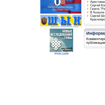
Арестован
Сергей Ко
Газета "Р
В Кызыле 
Сергей Шо
Красноярс
Информ
Комментиро
публикации
другие ссылки