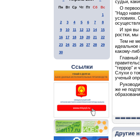
судьи, как
Пн
Вт
Ср
Чт
Пт
Сб
Вс
О первоо
"Надо навес
1
условиях. 
2
3
4
5
6
7
8
осуществля
И зря вы 
9
10
11
12
13
14
15
ростки, мы
16
17
18
19
20
21
22
Тем не м
23
24
25
26
27
28
29
идеальное 
какому-либ
30
Главный 
правительс
Ссылки
"террор" и
Слухи о то
ученый опр
Руководи
же не подт
образовани
Другие н