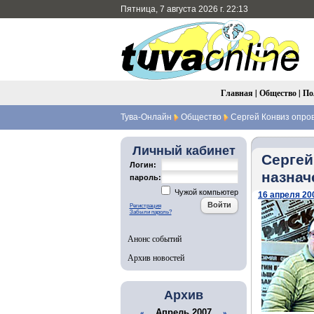
Пятница, 7 августа 2026 г. 22:13
Главная
|
Общество
|
По
Тува-Онлайн
Общество
Сергей Конвиз опров
Личный кабинет
Сергей
Логин:
назнач
пароль:
Чужой компьютер
16 апреля 200
Регистрация
Забыли пароль?
Анонс событий
Архив новостей
Архив
Апрель 2007
«
»