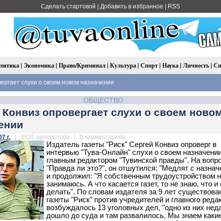
Сделать стартовой
|
Добавить в избранное
|
RSS
литика
|
Экономика
|
Право/Криминал
|
Культура
|
Спорт
|
Наука
|
Личность
|
Сп
ергает слухи о своем новом назначении
ОБЩЕСТВО
 Конвиз опровергает слухи о своем ново
ении
7 г.
| 4535 просмотров | 0 комментариев
Издатель газеты "Риск" Сергей Конвиз опроверг в
интервью "Тува-Онлайн" слухи о своем назначени
главным редактором "Тувинской правды". На вопр
"Правда ли это?", он отшутился: "Медлят с назнач
и продолжил: "Я собственным трудоустройством 
занимаюсь. А что касается газет, то не знаю, что и 
делать". По словам издателя за 9 лет существова
газеты "Риск" против учредителей и главного реда
возбуждалось 13 уголовных дел, "одно из них нед
дошло до суда и там развалилось. Мы знаем какие