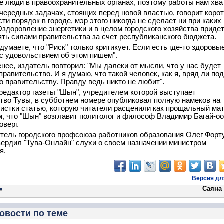
ие люди в правоохранительных органах, поэтому работы нам хват
чередных задачах, стоящих перед новой властью, говорит корот
ти порядок в городе, мэр этого никогда не сделает ни при каких
Оздоровление энергетики и в целом городского хозяйства приде
ть силами правительства за счет республиканского бюджета.
думаете, что "Риск" только критикует. Если есть где-то здоровы
 с удовольствием об этом пишем".
енее, издатель повторил: "Мы далеки от мысли, что у нас будет
правительство. И я думаю, что такой человек, как я, вряд ли по
о правительству. Правду ведь никто не любит".
редактор газеты "Шын", учредителем которой выступает
тво Тувы, в субботнем номере опубликовал полную намеков на
 чистки статью, которую читатели расценили как прощальный ма
м, что "Шын" возглавит политолог и философ Владимир Багай-оо
оверг.
тель городского профсоюза работников образования Олег Форт
вердил "Тува-Онлайн" слухи о своем назначении министром
я.
Версия дл
Саяна
овости по теме