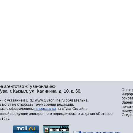
е агентство «Тува-онлайн»
Элект
а, г. Кызыл, ул. Калинина, д. 10, к. 66,
инфор
основа
» с указанием URL: www.tuvaonline.ru обязательна.
Зарег
могут не отражать точку зрения редакции.
печат
лько с оформлением
гиперссылки
на «Тува-Онлайн».
комму
нной продукции электронного периодического издания «Сетевое
Свидет
«12+».