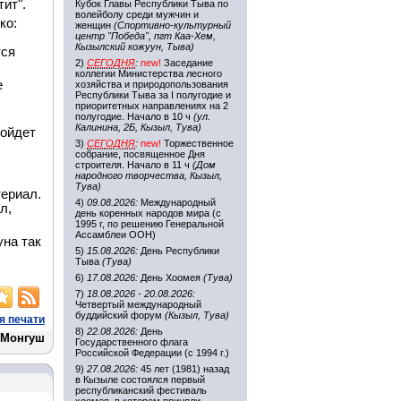
ит".
Кубок Главы Республики Тыва по
волейболу среди мужчин и
ко:
женщин
(Спортивно-культурный
центр "Победа", пгт Каа-Хем,
Кызылский кожуун, Тыва)
тся
2)
СЕГОДНЯ
:
new!
Заседание
коллегии Министерства лесного
е
хозяйства и природопользования
Республики Тыва за I полугодие и
приоритетных направлениях на 2
полугодие. Начало в 10 ч
(ул.
Калинина, 2Б, Кызыл, Тува)
дойдет
3)
СЕГОДНЯ
:
new!
Торжественное
собрание, посвященное Дня
строителя. Начало в 11 ч
(Дом
народного творчества, Кызыл,
Тува)
териал.
4)
09.08.2026:
Международный
л,
день коренных народов мира (с
1995 г, по решению Генеральной
Ассамблеи ООН)
уна так
5)
15.08.2026:
День Республики
Тыва
(Тува)
6)
17.08.2026:
День Хоомея
(Тува)
7)
18.08.2026 - 20.08.2026:
Четвертый международный
буддийский форум
(Кызыл, Тува)
я печати
8)
22.08.2026:
День
 Монгуш
Государственного флага
Российской Федерации (с 1994 г.)
9)
27.08.2026:
45 лет (1981) назад
в Кызыле состоялся первый
республиканский фестиваль