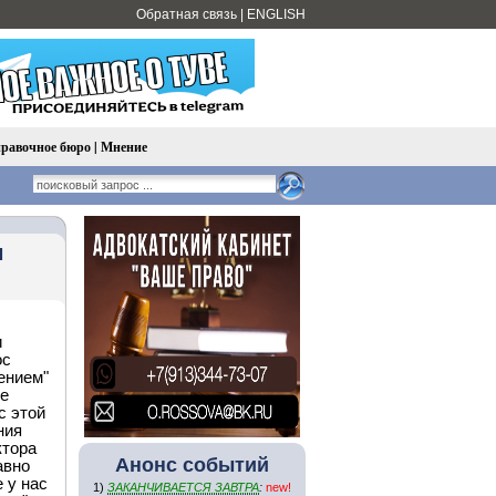
Обратная связь
|
ENGLISH
равочное бюро
|
Мнение
м
и
ос
ением"
не
с этой
ния
ктора
Анонс событий
авно
 у нас
1)
ЗАКАНЧИВАЕТСЯ ЗАВТРА
:
new!