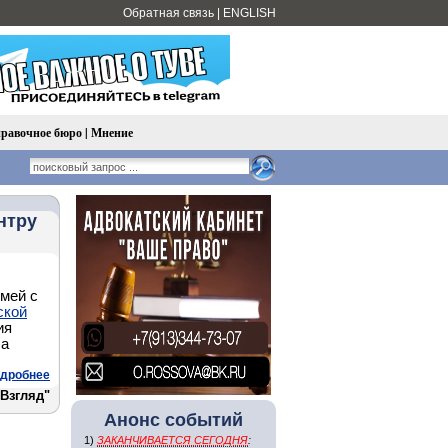
Обратная связь
|
ENGLISH
равочное бюро
|
Мнение
нтру
мей с
ской
ия
ба
дробнее
"Взгляд"
Анонс событий
1)
ЗАКАНЧИВАЕТСЯ СЕГОДНЯ
: