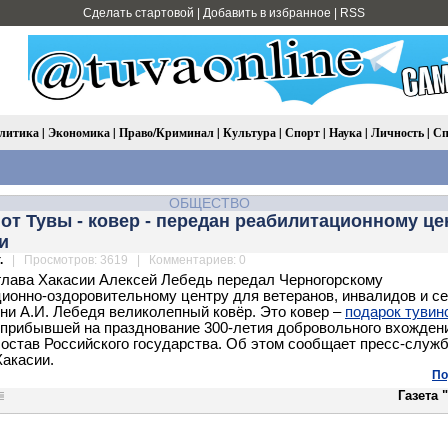
Сделать стартовой
|
Добавить в избранное
|
RSS
литика
|
Экономика
|
Право/Криминал
|
Культура
|
Спорт
|
Наука
|
Личность
|
Сп
ОБЩЕСТВО
от Тувы - ковер - передан реабилитационному це
и
.
| Просмотров: 3619 | Комментариев: 0
глава Хакасии Алексей Лебедь передал Черногорскому
ионно-оздоровительному центру для ветеранов, инвалидов и се
ни А.И. Лебедя великолепный ковёр. Это ковер –
подарок тувин
 прибывшей на празднование 300-летия добровольного вхожден
состав Российского государства. Об этом сообщает пресс-служ
акасии.
По
Газета 