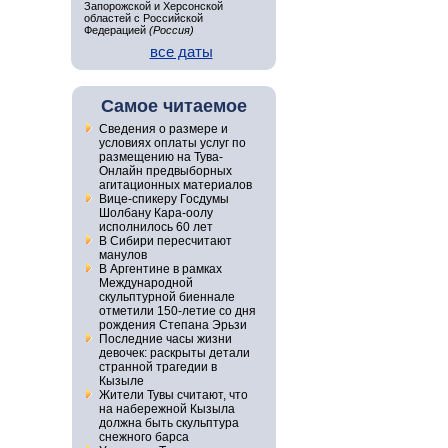
Запорожской и Херсонской
областей с Российской
Федерацией
(Россия)
все даты
Самое читаемое
Сведения о размере и
условиях оплаты услуг по
размещению на Тува-
Онлайн предвыборных
агитационных материалов
Вице-спикеру Госдумы
Шолбану Кара-оолу
исполнилось 60 лет
В Сибири пересчитают
манулов
В Аргентине в рамках
Международной
скульптурной биеннале
отметили 150-летие со дня
рождения Степана Эрьзи
Последние часы жизни
девочек: раскрыты детали
странной трагедии в
Кызыле
Жители Тувы считают, что
на набережной Кызыла
должна быть скульптура
снежного барса