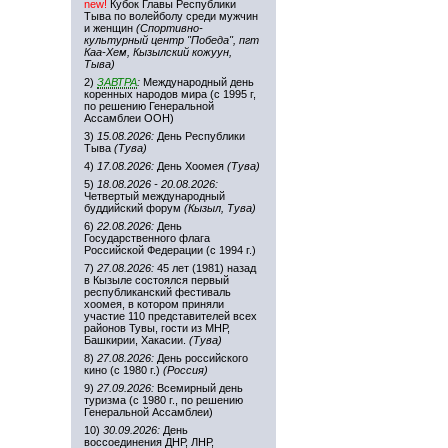
new!
Кубок Главы Республики
Тыва по волейболу среди мужчин
и женщин
(Спортивно-
культурный центр "Победа", пгт
Каа-Хем, Кызылский кожуун,
Тыва)
2)
ЗАВТРА
:
Международный день
коренных народов мира (с 1995 г,
по решению Генеральной
Ассамблеи ООН)
3)
15.08.2026:
День Республики
Тыва
(Тува)
4)
17.08.2026:
День Хоомея
(Тува)
5)
18.08.2026 - 20.08.2026:
Четвертый международный
буддийский форум
(Кызыл, Тува)
6)
22.08.2026:
День
Государственного флага
Российской Федерации (с 1994 г.)
7)
27.08.2026:
45 лет (1981) назад
в Кызыле состоялся первый
республиканский фестиваль
хоомея, в котором приняли
участие 110 представителей всех
районов Тувы, гости из МНР,
Башкирии, Хакасии.
(Тува)
8)
27.08.2026:
День российского
кино (с 1980 г.)
(Россия)
9)
27.09.2026:
Всемирный день
туризма (с 1980 г., по решению
Генеральной Ассамблеи)
10)
30.09.2026:
День
воссоединения ДНР, ЛНР,