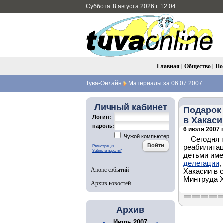
Суббота, 8 августа 2026 г. 12:04
Главная
|
Общество
|
По
Тува-Онлайн
Материалы за 06.07.2007
Личный кабинет
Подарок 
Логин:
в Хакаси
пароль:
6 июля 2007 г
Чужой компьютер
Сегодня 
реабилитац
Регистрация
Забыли пароль?
детьми име
делегации
,
Анонс событий
Хакасии в 
Минтруда Х
Архив новостей
Архив
Июль 2007
«
»