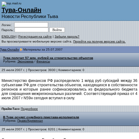
Тува-Онлайн
Новости Республики Тыва
Логин:
Пароль:
ENGLISH
|
Регистрация на сайте
|
Забыли пароль?
Вы просматриваете мобильную версию сайта.
Перейти на полную версию сайта.
Тува-Онлайн
Материалы за 25.07.2007
Тува получит 57 млн. рублей на строительство объектов
Рубрика:
Экономика
/
Финансы
25 июля 2007 г. | Просмотров: 3930 | Комментариев: 0
Министерство финансов РФ распределило 1 млрд руб субсидий между 36
субъектами РФ для строительства объектов, находящихся в собственности
регионов и которые ранее софинасировались из федерального бюджета
для сокращения межрегиональных различий. Соответствующий приказ от 4
июля 2007 г N59н сегодня вступил в силу.
Прайм-Тасс
Подробнее
В Туве осудят судебного пристава-исполнителя
Рубрика:
Право/Криминал
25 июля 2007 г. | Просмотров: 6201 | Комментариев: 0