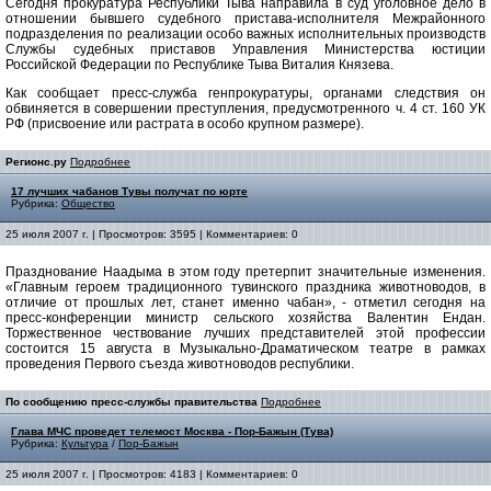
Сегодня прокуратура Республики Тыва направила в суд уголовное дело в
отношении бывшего судебного пристава-исполнителя Межрайонного
подразделения по реализации особо важных исполнительных производств
Службы судебных приставов Управления Министерства юстиции
Российской Федерации по Республике Тыва Виталия Князева.
Как сообщает пресс-служба генпрокуратуры, органами следствия он
обвиняется в совершении преступления, предусмотренного ч. 4 ст. 160 УК
РФ (присвоение или растрата в особо крупном размере).
Регионс.ру
Подробнее
17 лучших чабанов Тувы получат по юрте
Рубрика:
Общество
25 июля 2007 г. | Просмотров: 3595 | Комментариев: 0
Празднование Наадыма в этом году претерпит значительные изменения.
«Главным героем традиционного тувинского праздника животноводов, в
отличие от прошлых лет, станет именно чабан», - отметил сегодня на
пресс-конференции министр сельского хозяйства Валентин Ендан.
Торжественное чествование лучших представителей этой профессии
состоится 15 августа в Музыкально-Драматическом театре в рамках
проведения Первого съезда животноводов республики.
По сообщению пресс-службы правительства
Подробнее
Глава МЧС проведет телемост Москва - Пор-Бажын (Тува)
Рубрика:
Культура
/
Пор-Бажын
25 июля 2007 г. | Просмотров: 4183 | Комментариев: 0