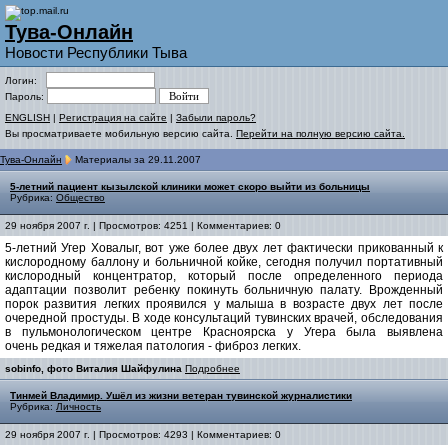
Тува-Онлайн
Новости Республики Тыва
Логин:
Пароль:
ENGLISH
|
Регистрация на сайте
|
Забыли пароль?
Вы просматриваете мобильную версию сайта.
Перейти на полную версию сайта.
Тува-Онлайн
Материалы за 29.11.2007
5-летний пациент кызылской клиники может скоро выйти из больницы
Рубрика:
Общество
29 ноября 2007 г. | Просмотров: 4251 | Комментариев: 0
5-летний Угер Ховалыг, вот уже более двух лет фактически прикованный к
кислородному баллону и больничной койке, сегодня получил портативный
кислородный концентратор, который после определенного периода
адаптации позволит ребенку покинуть больничную палату. Врожденный
порок развития легких проявился у малыша в возрасте двух лет после
очередной простуды. В ходе консультаций тувинских врачей, обследования
в пульмонологическом центре Красноярска у Угера была выявлена
очень редкая и тяжелая патология - фиброз легких.
sobinfo, фото Виталия Шайфулина
Подробнее
Тинмей Владимир. Ушёл из жизни ветеран тувинской журналистики
Рубрика:
Личность
29 ноября 2007 г. | Просмотров: 4293 | Комментариев: 0