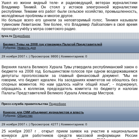
Ушел из жизни видный теле- и радиоведущий, ветеран журналистики
Владимир Тинмей. Он стоял у истоков электронной журналистики
республики. Темами его работ были сельское хозяйство, промышленность,
молодёжные проблемы и многое другое.
Но больше всего его ценили за неповторимый голос. Тинмея называли
тувинским Левитаном. Тем более, что Владимир Лайзапович в своё время
проходил учёбу у мэтра советского радио.
tyva.ru
Подробнее
Бюджет Тувы на 2008 год утвержден Палатой Представителей
Рубрика:
Новость дня
29 ноября 2007 г. | Просмотров: 9800 | Комментариев: 0
Верхняя палата Великого Хурала Тувы утвердила республиканский закон о
бюджете на 2008 год. Большинством голосов при одном воздержавшемся
депутаты проголосовали за главный финансовый документ. "Мы не
говорим, что бюджет идеален. На заседаниях комитетов не обошлось без
спорных моментов. Но нам удалось найти общий язык", - подчеркнул,
обращаясь к коллегам, председатель комитета по бюджету и налогам
Палаты Представителей Великого Хурала Александр Мистров.
Пресс-служба правительства
Подробнее
Конкурс для СМИ объединит журналистов и власть
Рубрика:
Общество
29 ноября 2007 г. | Просмотров: 4277 | Комментариев: 0
25 ноября 2007 г . открыт прием заявок на участие в национальном
конкурсе для работников средств массовой информации России