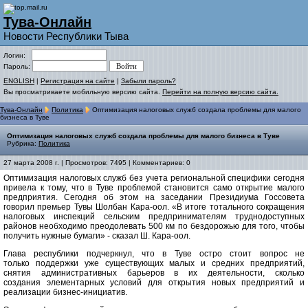
Тува-Онлайн
Новости Республики Тыва
Логин:
Пароль:
ENGLISH
|
Регистрация на сайте
|
Забыли пароль?
Вы просматриваете мобильную версию сайта.
Перейти на полную версию сайта.
Тува-Онлайн
Политика
Оптимизация налоговых служб создала проблемы для малого
бизнеса в Туве
Оптимизация налоговых служб создала проблемы для малого бизнеса в Туве
Рубрика:
Политика
27 марта 2008 г. | Просмотров: 7495 | Комментариев: 0
Оптимизация налоговых служб без учета региональной специфики сегодня
привела к тому, что в Туве проблемой становится само открытие малого
предприятия. Сегодня об этом на заседании Президиума Госсовета
говорил премьер Тувы Шолбан Кара-оол. «В итоге тотального сокращения
налоговых инспекций сельским предпринимателям труднодоступных
районов необходимо преодолевать 500 км по бездорожью для того, чтобы
получить нужные бумаги» - сказал Ш. Кара-оол.
Глава республики подчеркнул, что в Туве остро стоит вопрос не
только поддержки уже существующих малых и средних предприятий,
снятия административных барьеров в их деятельности, сколько
создания элементарных условий для открытия новых предприятий и
реализации бизнес-инициатив.