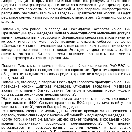
Энергодефицит, который в целом испытывает вся республика, является и
сдерживающим фактором в развитии малого бизнеса в Туве. Премьер Тувы
отметил, что проблемы энергетической и транспортной инфраструктуры
республики рассматривались на заседании Правительства России. И будут
решаться совместными усилиями федеральных и республиканских органов
власти.
Напомним, что ранее на заседании Президиума Госсовета избранный
Президент Дмитрий Медведев заявил о необходимости облегчения доступа
малых предприятий к ресурсам и финансовым средствам, из-за нехватки
которых многие не могут себе позволить открыть собственное дело:
«Сейчас ситуация с помещениями, с присоединением к энергетическим и
коммунальным сетям - очень тяжелая. Это один из достаточных способов
снизить затраты бизнеса, если активнее развивать на местах
инфраструктуру и институты развития».
Премьер Тувы считает также необоснованной капитализацию РАО ЕЭС за
счет роста тарифов на подключение к энергосетям. При этом акционерное
общество не вкладывает никаких средств в развитие и модернизацию своих
предприятий.
Напомним, что сегодня впервые Президиум Госсовета проводит избранный
президент России Дмитрий Медведев. Открывая заседание, Медведев
заявил, что малый бизнес станет "рычагом в создании новой модели
организации российской промышленности".
"Надо развивать предпринимательскую активность в промышленности,
строительстве, ЖКХ. Сегодня практически 50% предпринимателей у нас
заняты торговлей", сказал Дмитрий Медведев.
"Мы обязаны создать стимулы для массового прихода малого бизнеса в
отрасль, прямо связанную с экономикой знаний", - подчеркнул Медведев.
Кроме того, считает он, малый бизнес станет "рычагом в создании новой
модели организации российской промышленности". "Он должен
встраиваться в производственные цепочки крупных и крупнейших
промышленных предприятий. Повышение конкурентоспособности которых