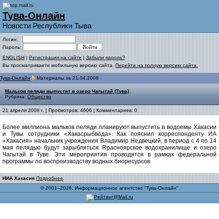
Тува-Онлайн
Новости Республики Тыва
Логин:
Пароль:
ENGLISH
|
Регистрация на сайте
|
Забыли пароль?
Вы просматриваете мобильную версию сайта.
Перейти на полную версию сайта.
Тува-Онлайн
Материалы за 21.04.2008
Мальков пеляди выпустят в озеро Чагытай (Тува)
Рубрика:
Общество
21 апреля 2008 г. | Просмотров: 4606 | Комментариев: 0
Более миллиона мальков пеляди планируют выпустить в водоемы Хакасии
и Тувы сотрудники «Хакасрыбвода». Как пояснил корреспонденту ИА
«Хакасия» начальник учреждения Владимир Недвецкий, в период с 4 по 14
мая пелядью будут зарыбляться Rрасноярское водохранилище и озеро
Чагытай в Туве. Эти мероприятия проводятся в рамках федеральной
программы по воспроизводству водных биоресурсов.
НИА Хакасия
Подробнее
© 2001–2026, Информационное агентство "Тува-Онлайн"