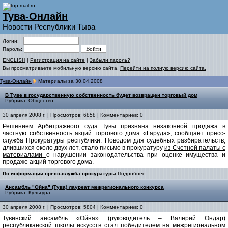
Тува-Онлайн
Новости Республики Тыва
Логин:
Пароль:
ENGLISH
|
Регистрация на сайте
|
Забыли пароль?
Вы просматриваете мобильную версию сайта.
Перейти на полную версию сайта.
Тува-Онлайн
Материалы за 30.04.2008
В Туве в государственную собственность будет возвращен торговый дом
Рубрика:
Общество
30 апреля 2008 г. | Просмотров: 6858 | Комментариев: 0
Решением Арбитражного суда Тувы признана незаконной продажа в
частную собственность акций торгового дома «Гаруда», сообщает пресс-
служба Прокуратуры республики. Поводом для судебных разбирательств,
длившихся около двух лет, стало письмо в прокуратуру
из Счетной палаты с
материалами
о нарушении законодательства при оценке имущества и
продаже акций торгового дома.
По информации пресс-служба прокуратуры
Подробнее
Ансамбль "Ойна" (Тува) лауреат межрегионального конкурса
Рубрика:
Культура
30 апреля 2008 г. | Просмотров: 5804 | Комментариев: 0
Тувинский ансамбль «Ойна» (руководитель – Валерий Ондар)
республиканской школы искусств стал победителем на межрегиональном