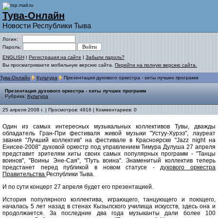
Тува-Онлайн
Новости Республики Тыва
Логин:
Пароль:
ENGLISH
|
Регистрация на сайте
|
Забыли пароль?
Вы просматриваете мобильную версию сайта.
Перейти на полную версию сайта.
Тува-Онлайн
Культура
Презентация духового оркестра - хиты лучших программ
Презентация духового оркестра - хиты лучших программ
Рубрика:
Культура
25 апреля 2008 г. | Просмотров: 4916 | Комментариев: 0
Один из самых интересных музыкальных коллективов Тувы, дважды
обладатель Гран-При фестиваля живой музыки "Устуу-Хурээ", лауреат
звания "Лучший коллектив" на фестивале в Красноярске "Jazz night на
Енисее-2008" духовой оркестр под управлением Тимура Дулуша 27 апреля
представит зрителям хиты своих самых популярных программ - "Танцы
воинов", "Воины Эне-Сая", "Путь воина". Знаменитый коллектив теперь
предстанет перед публикой в новом статусе -
духового оркестра
Правительства
Республики Тыва.
И по сути концерт 27 апреля будет его презентацией.
История популярного коллектива, играющего, танцующего и поющего,
началась 5 лет назад в стенах Кызылского училища искусств, здесь она и
продолжается. За последние два года музыканты дали более 100