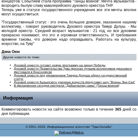
концертов. Событием стала программа "Танцы воинов". Мечта музыкантов -
возродить былую славу кавалерийского духового оркестра ТНР.
Теперь уже в статусе государственного учреждения все эти мечты вполне
могут осуществиться.
"Государственный статус - это очень большое доверие, оказанное нашему
коллективу, - говорит руководитель Духового оркестра Тимур Дулуш. - Мы
молодой оркестр. Средний возраст музыкантов - 21 год, но все духовики
прекрасно понимают, что это и огромная ответственность. И требования
времени таковы, что доверие надо оправдывать. Работать на культуру,
искусство, на Туву"
Дина Оюн
Другие новости по теме:
Духовой оркестр готовит новую программу на парад Победы
Духовой оркестр Правительства Тувы признан лучшим коллективом джазового
фестиваля в Красноярске
Духовой оркестр под управлением Тимура Дулуша обрел государственный
статус
Духовой оркестр Кызылского училища искусств представит шоу "Воины Эне-Сая"
В филармонии сегодня смотрели "Дайынчылар самы" (Танцы воинов)
Информация
Комментировать новости на сайте возможно только в течение
365
дней со
дня публикации.
© 2001–2026, Информационное агентство "Тува-Онлайн"