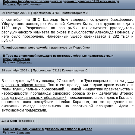
Работник биосферного заповедника задержан с уловом в 1129 штук пеляди
Рубрика:
Право/Криминал
29 сентября 2008 г. | Просмотров: 4768 | Комментариев: 0
6 сентября на ДПС Шагонар был задержан сотрудник биосферного
Убсунурского заповедник Анатолий Кимович Кыныраа с грузом пеляди в
1129 штук. Разрешение на лов рыбы, как отмечает руководитель
республиканского комитета по охоте и рыболовству Александр Новиков, у
него было просрочено. Нанесенный ущерб оценивается в 282 тысячи
рублей.
По информации пресс-службы правительства
Подробнее
В Туве на спортивной площадке встретились сборные правительства и
муниципалитетов
Рубрика:
Общество
29 сентября 2008 г. | Просмотров: 5311 | Комментариев: 0
В последнюю субботу месяца, 27 сентября, в Туве впервые провели
день
здорового образа жизни
. Тон в его проведении задали правительство и
главы муниципальных образований. О новой инициативе правительства и
необходимости пропаганды здорового образа жизни делегатам
Второго
съезда муниципальных образований
, проходившего в этот день в Кызыле,
напомнил глава республики Шолбан Кара-оол, он же предложил по
окончании съезда «сразиться» на спортивной площадке. Идею с
энтузиазмом поддержали.
Дина Оюн
Подробнее
Саинхо приняла участие в джазовом фестивале в Одессе
Рубрика:
Культура