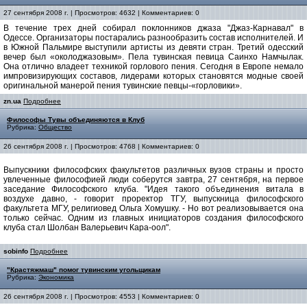
27 сентября 2008 г. | Просмотров: 4632 | Комментариев: 0
В течение трех дней собирал поклонников джаза "Джаз-Карнавал" в
Одессе. Организаторы постарались разнообразить состав исполнителей. И
в Южной Пальмире выступили артисты из девяти стран. Третий одесский
вечер был «околоджазовым». Пела тувинская певица Саинхо Намчылак.
Она отлично владеет техникой горлового пения. Сегодня в Европе немало
импровизирующих составов, лидерами которых становятся модные своей
оригинальной манерой пения тувинские певцы-«горловики».
zn.ua
Подробнее
Философы Тувы объединяются в Клуб
Рубрика:
Общество
26 сентября 2008 г. | Просмотров: 4768 | Комментариев: 0
Выпускники философских факультетов различных вузов страны и просто
увлеченные философией люди соберутся завтра, 27 сентября, на первое
заседание Философского клуба. "Идея такого объединения витала в
воздухе давно, - говорит проректор ТГУ, выпускница философского
факультета МГУ, религиовед Ольга Хомушку. - Но вот реализовывается она
только сейчас. Одним из главных инициаторов создания философского
клуба стал Шолбан Валерьевич Кара-оол".
sobinfo
Подробнее
"Крастяжмаш" помог тувинским угольщикам
Рубрика:
Экономика
26 сентября 2008 г. | Просмотров: 4553 | Комментариев: 0