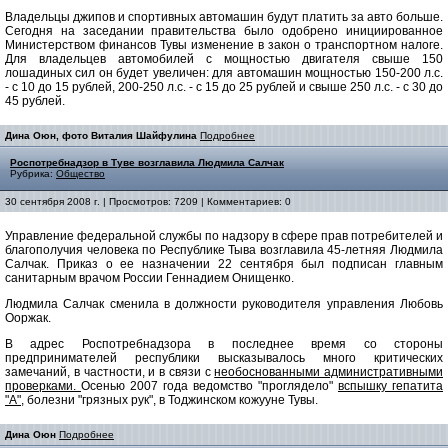
Владельцы джипов и спортивных автомашин будут платить за авто больше.
Сегодня на заседании правительства было одобрено инициированное
Министерством финансов Тувы изменение в закон о транспортном налоге.
Для владельцев автомобилей с мощностью двигателя свыше 150
лошадиных сил он будет увеличен: для автомашин мощностью 150-200 л.с.
- с 10 до 15 рублей, 200-250 л.с. - с 15 до 25 рублей и свыше 250 л.с. - с 30 до
45 рублей.
Дина Оюн, фото Виталия Шайфулина
Подробнее
Роспотребнадзор в Туве возглавила Людмила Салчак
Рубрика:
Общество
30 сентября 2008 г. | Просмотров: 7209 | Комментариев: 0
Управление федеральной службы по надзору в сфере прав потребителей и
благополучия человека по Республике Тыва возглавила 45-летняя Людмила
Салчак. Приказ о ее назначении 22 сентября был подписан главным
санитарным врачом России Геннадием Онищенко.
Людмила Салчак сменила в должности руководителя управления Любовь
Ооржак.
В адрес Роспотребнадзора в последнее время со стороны
предпринимателей республики высказывалось много критических
замечаний, в частности, и в связи с
необоснованными административными
проверками.
Осенью 2007 года ведомство "проглядело"
вспышку гепатита
"А"
, болезни "грязных рук", в Тоджинском кожууне Тувы.
Дина Оюн
Подробнее