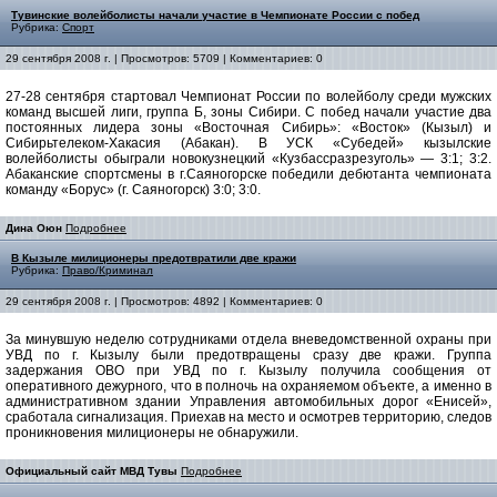
Тувинские волейболисты начали участие в Чемпионате России с побед
Рубрика:
Спорт
29 сентября 2008 г. | Просмотров: 5709 | Комментариев: 0
27-28 сентября стартовал Чемпионат России по волейболу среди мужских
команд высшей лиги, группа Б, зоны Сибири. С побед начали участие два
постоянных лидера зоны «Восточная Сибирь»: «Восток» (Кызыл) и
Сибирьтелеком-Хакасия (Абакан). В УСК «Субедей» кызылские
волейболисты обыграли новокузнецкий «Кузбассразрезуголь» — 3:1; 3:2.
Абаканские спортсмены в г.Саяногорске победили дебютанта чемпионата
команду «Борус» (г. Саяногорск) 3:0; 3:0.
Дина Оюн
Подробнее
В Кызыле милиционеры предотвратили две кражи
Рубрика:
Право/Криминал
29 сентября 2008 г. | Просмотров: 4892 | Комментариев: 0
За минувшую неделю сотрудниками отдела вневедомственной охраны при
УВД по г. Кызылу были предотвращены сразу две кражи. Группа
задержания ОВО при УВД по г. Кызылу получила сообщения от
оперативного дежурного, что в полночь на охраняемом объекте, а именно в
административном здании Управления автомобильных дорог «Енисей»,
сработала сигнализация. Приехав на место и осмотрев территорию, следов
проникновения милиционеры не обнаружили.
Официальный сайт МВД Тувы
Подробнее