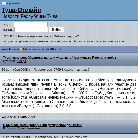
Тува-Онлайн
Новости Республики Тыва
Логин:
Пароль:
ENGLISH
|
Регистрация на сайте
|
Забыли пароль?
Вы просматриваете мобильную версию сайта.
Перейти на полную версию сайта.
Тува-Онлайн
Материалы за 29.09.2008
Тувинские волейболисты начали участие в Чемпионате России с побед
Рубрика:
Спорт
29 сентября 2008 г. | Просмотров: 5709 | Комментариев: 0
27-28 сентября стартовал Чемпионат России по волейболу среди мужских
команд высшей лиги, группа Б, зоны Сибири. С побед начали участие два
постоянных лидера зоны «Восточная Сибирь»: «Восток» (Кызыл) и
Сибирьтелеком-Хакасия (Абакан). В УСК «Субедей» кызылские
волейболисты обыграли новокузнецкий «Кузбассразрезуголь» — 3:1; 3:2.
Абаканские спортсмены в г.Саяногорске победили дебютанта чемпионата
команду «Борус» (г. Саяногорск) 3:0; 3:0.
Дина Оюн
Подробнее
В Кызыле милиционеры предотвратили две кражи
Рубрика:
Право/Криминал
29 сентября 2008 г. | Просмотров: 4891 | Комментариев: 0