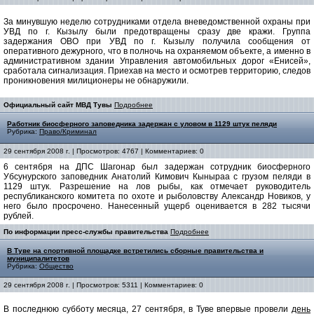
За минувшую неделю сотрудниками отдела вневедомственной охраны при
УВД по г. Кызылу были предотвращены сразу две кражи. Группа
задержания ОВО при УВД по г. Кызылу получила сообщения от
оперативного дежурного, что в полночь на охраняемом объекте, а именно в
административном здании Управления автомобильных дорог «Енисей»,
сработала сигнализация. Приехав на место и осмотрев территорию, следов
проникновения милиционеры не обнаружили.
Официальный сайт МВД Тувы
Подробнее
Работник биосферного заповедника задержан с уловом в 1129 штук пеляди
Рубрика:
Право/Криминал
29 сентября 2008 г. | Просмотров: 4767 | Комментариев: 0
6 сентября на ДПС Шагонар был задержан сотрудник биосферного
Убсунурского заповедник Анатолий Кимович Кыныраа с грузом пеляди в
1129 штук. Разрешение на лов рыбы, как отмечает руководитель
республиканского комитета по охоте и рыболовству Александр Новиков, у
него было просрочено. Нанесенный ущерб оценивается в 282 тысячи
рублей.
По информации пресс-службы правительства
Подробнее
В Туве на спортивной площадке встретились сборные правительства и
муниципалитетов
Рубрика:
Общество
29 сентября 2008 г. | Просмотров: 5311 | Комментариев: 0
В последнюю субботу месяца, 27 сентября, в Туве впервые провели
день