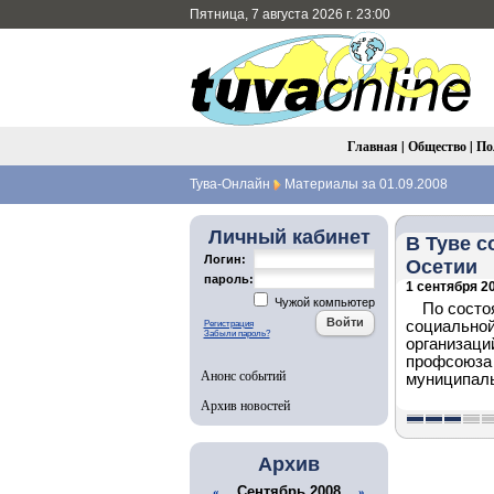
Пятница, 7 августа 2026 г. 23:00
Главная
|
Общество
|
По
Тува-Онлайн
Материалы за 01.09.2008
Личный кабинет
В Туве 
Логин:
Осетии
пароль:
1 сентября 20
Чужой компьютер
По состо
социальной
Регистрация
Забыли пароль?
организаци
профсоюза 
Анонс событий
муниципаль
Архив новостей
Архив
Сентябрь 2008
«
»