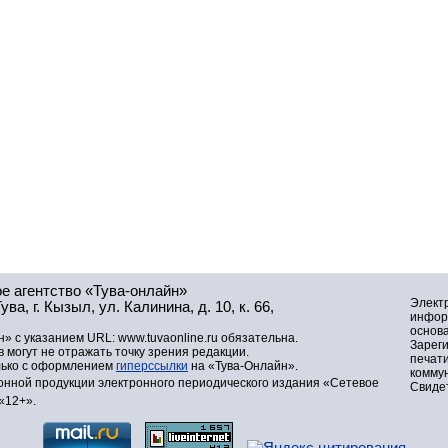
е агентство «Тува-онлайн»
Элект
а, г. Кызыл, ул. Калинина, д. 10, к. 66,
инфор
основа
» с указанием URL: www.tuvaonline.ru обязательна.
Зарег
могут не отражать точку зрения редакции.
печат
лько с оформлением
гиперссылки
на «Тува-Онлайн».
комму
нной продукции электронного периодического издания «Сетевое
Свидет
«12+».