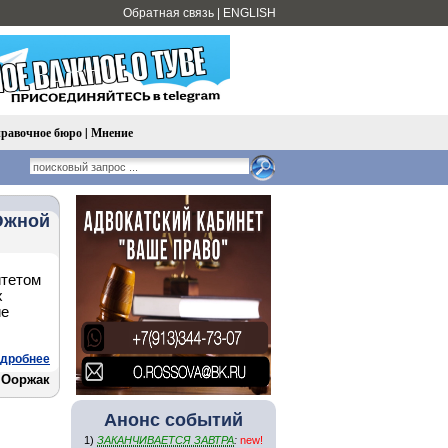
Обратная связь
|
ENGLISH
равочное бюро
|
Мнение
Южной
итетом
х
ие
дробнее
 Ооржак
Анонс событий
1)
ЗАКАНЧИВАЕТСЯ ЗАВТРА
:
new!