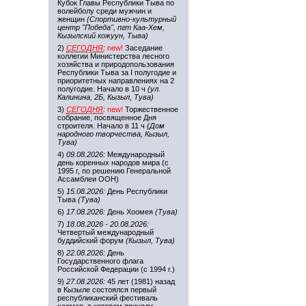
Кубок Главы Республики Тыва по
волейболу среди мужчин и
женщин
(Спортивно-культурный
центр "Победа", пгт Каа-Хем,
Кызылский кожуун, Тыва)
2)
СЕГОДНЯ
:
new!
Заседание
коллегии Министерства лесного
хозяйства и природопользования
Республики Тыва за I полугодие и
приоритетных направлениях на 2
полугодие. Начало в 10 ч
(ул.
Калинина, 2Б, Кызыл, Тува)
3)
СЕГОДНЯ
:
new!
Торжественное
собрание, посвященное Дня
строителя. Начало в 11 ч
(Дом
народного творчества, Кызыл,
Тува)
4)
09.08.2026:
Международный
день коренных народов мира (с
1995 г, по решению Генеральной
Ассамблеи ООН)
5)
15.08.2026:
День Республики
Тыва
(Тува)
6)
17.08.2026:
День Хоомея
(Тува)
7)
18.08.2026 - 20.08.2026:
Четвертый международный
буддийский форум
(Кызыл, Тува)
8)
22.08.2026:
День
Государственного флага
Российской Федерации (с 1994 г.)
9)
27.08.2026:
45 лет (1981) назад
в Кызыле состоялся первый
республиканский фестиваль