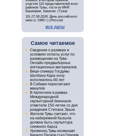
хоомея, в котором приняли
участие 110 представителей всех
районов Тувы, гости из МНР,
Башкирии, Хакасии.
(Тува)
10)
27.08.2026:
День российского
кино (с 1980 г.)
(Россия)
все даты
Самое читаемое
Сведения о размере и
условиях оплаты услуг по
размещению на Тува-
Онлайн предвыборных
агитационных материалов
Вице-спикеру Госдумы
Шолбану Кара-оолу
исполнилось 60 лет
В Сибири пересчитают
манулов
В Аргентине в рамках
Международной
скульптурной биеннале
отметили 150-летие со дня
рождения Степана Эрьзи
Жители Тувы считают, что
на набережной Кызыла
должна быть скульптура
снежного барса
Уроженец Тувы космонавт
Кирилл Песков стал Героем