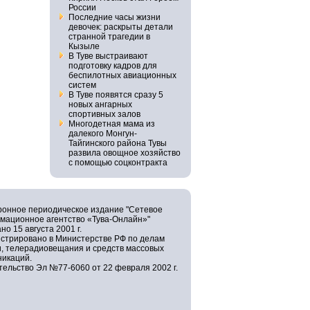
России
Последние часы жизни
девочек: раскрыты детали
странной трагедии в
Кызыле
В Туве выстраивают
подготовку кадров для
беспилотных авиационных
систем
В Туве появятся сразу 5
новых ангарных
спортивных залов
Многодетная мама из
далекого Монгун-
Тайгинского района Тувы
развила овощное хозяйство
с помощью соцконтракта
ронное периодическое издание "Сетевое
мационное агентство «Тува-Онлайн»"
но 15 августа 2001 г.
истрировано в Министерстве РФ по делам
и, телерадиовещания и средств массовых
никаций.
ельство Эл №77-6060 от 22 февраля 2002 г.