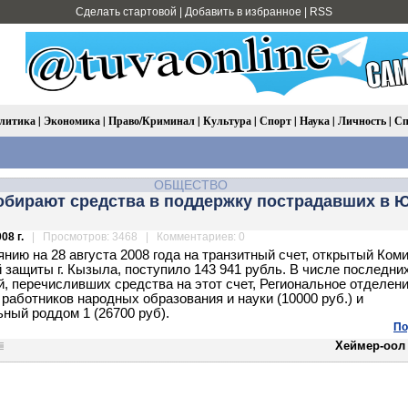
Сделать стартовой
|
Добавить в избранное
|
RSS
литика
|
Экономика
|
Право/Криминал
|
Культура
|
Спорт
|
Наука
|
Личность
|
Сп
ОБЩЕСТВО
собирают средства в поддержку пострадавших в 
08 г.
| Просмотров: 3468 | Комментариев: 0
янию на 28 августа 2008 года на транзитный счет, открытый Ком
 защиты г. Кызыла, поступило 143 941 рубль. В числе последни
й, перечисливших средства на этот счет, Региональное отделен
работников народных образования и науки (10000 руб.) и
ный роддом 1 (26700 руб).
По
Хеймер-оол