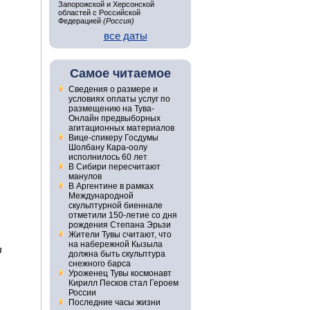
Запорожской и Херсонской
областей с Российской
Федерацией
(Россия)
все даты
Самое читаемое
Сведения о размере и
условиях оплаты услуг по
размещению на Тува-
Онлайн предвыборных
агитационных материалов
Вице-спикеру Госдумы
Шолбану Кара-оолу
исполнилось 60 лет
В Сибири пересчитают
манулов
В Аргентине в рамках
Международной
скульптурной биеннале
отметили 150-летие со дня
рождения Степана Эрьзи
Жители Тувы считают, что
на набережной Кызыла
в
должна быть скульптура
снежного барса
Уроженец Тувы космонавт
Кирилл Песков стал Героем
России
Последние часы жизни