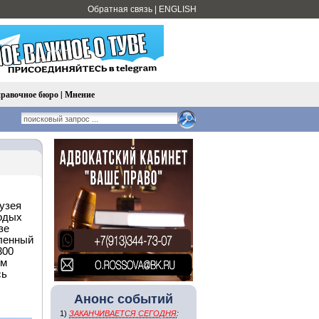
Обратная связь
|
ENGLISH
равочное бюро
|
Мнение
узея
одых
зе
еленный
300
ом
сь
Анонс событий
1)
ЗАКАНЧИВАЕТСЯ СЕГОДНЯ
: