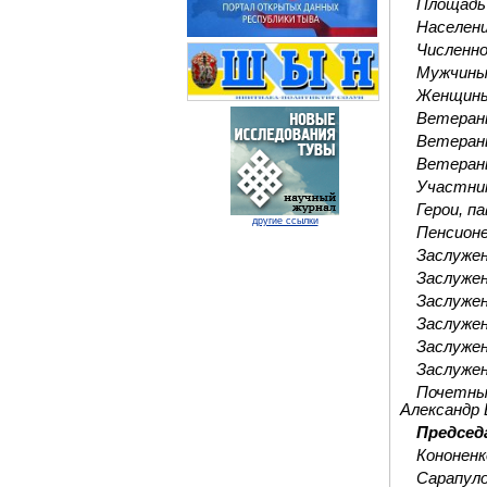
Площадь 
Населени
Численно
Мужчины 
Женщины
Ветераны
Ветераны
Ветераны
Участник
Герои, п
другие ссылки
Пенсионе
Заслужен
Заслужен
Заслужен
Заслужен
Заслужен
Заслужен
Почетные
Александр 
Председ
Кононен
Сарапуло