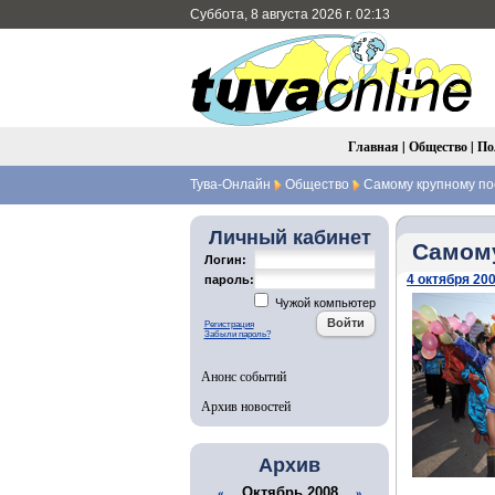
Суббота, 8 августа 2026 г. 02:13
Главная
|
Общество
|
По
Тува-Онлайн
Общество
Самому крупному пос
Личный кабинет
Самому
Логин:
4 октября 200
пароль:
Чужой компьютер
Регистрация
Забыли пароль?
Анонс событий
Архив новостей
Архив
Октябрь 2008
«
»