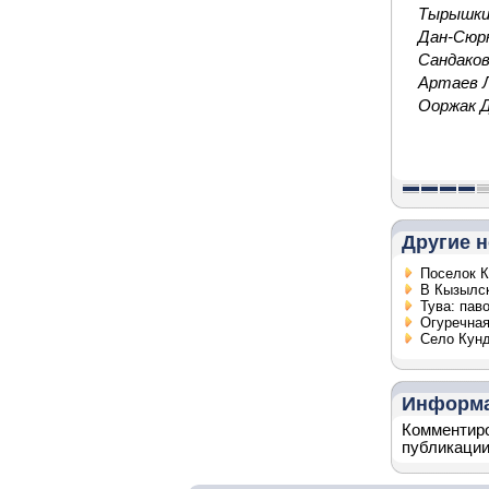
Тырышкин
Дан-Сюр
Сандаков
Артаев Л
Ооржак Д
Другие н
Поселок К
В Кызылс
Тува: пав
Огуречная
Село Кунд
Информ
Комментиро
публикации