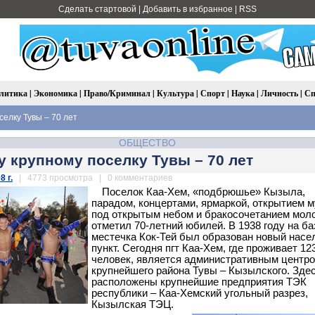
Сделать стартовой
|
Добавить в избранное
|
RSS
литика
|
Экономика
|
Право/Криминал
|
Культура
|
Спорт
|
Наука
|
Личность
|
Сп
елку Тувы – 70 лет
ОБЩЕСТВО
 крупному поселку Тувы – 70 лет
8 г.
| 4773 просмотра | 0 комментариев
Поселок Каа-Хем, «подбрюшье» Кызыла,
парадом, концертами, ярмаркой, открытием м
под открытым небом и бракосочетанием мол
отметил 70-летний юбилей. В 1938 году на ба
местечка Кок-Тей был образован новый нас
пункт. Сегодня пгт Каа-Хем, где проживает 12
человек, является административным центр
крупнейшего района Тувы – Кызылского. Зде
расположены крупнейшие предприятия ТЭК
республики – Каа-Хемский угольный разрез,
Кызылская ТЭЦ.