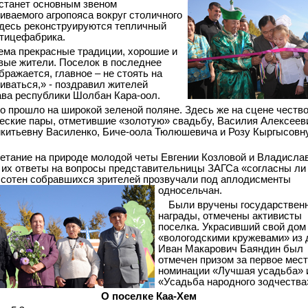
станет основным звеном
иваемого агропояса вокруг столичного
десь реконструируются тепличный
птицефабрика.
ема прекрасные традиции, хорошие и
ые жители. Поселок в последнее
бражается, главное – не стоять на
виваться,» - поздравил жителей
ава республики Шолбан Кара-оол.
о прошло на широкой зеленой поляне. Здесь же на сцене честв
еские пары, отметившие «золотую» свадьбу, Василия Алексеев
китьевну Василенко, Биче-оола Тюлюшевича и Розу Кыргысовн
етание на природе молодой четы Евгении Козловой и Владисла
 их ответы на вопросы представительницы ЗАГСа «согласны л
у сотен собравшихся зрителей прозвучали под аплодисменты
односельчан.
Были вручены государствен
награды, отмечены активисты
поселка. Украсивший свой дом
«вологодскими кружевами» из 
Иван Макарович Баяндин был
отмечен призом за первое мест
номинации «Лучшая усадьба» 
«Усадьба народного зодчества
О поселке Каа-Хем