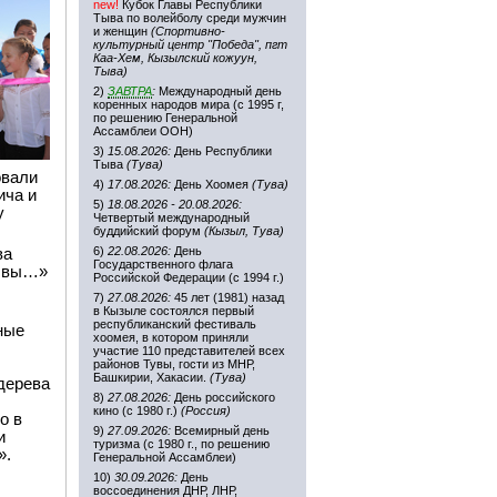
new!
Кубок Главы Республики
Тыва по волейболу среди мужчин
и женщин
(Спортивно-
культурный центр "Победа", пгт
Каа-Хем, Кызылский кожуун,
Тыва)
2)
ЗАВТРА
:
Международный день
коренных народов мира (с 1995 г,
по решению Генеральной
Ассамблеи ООН)
3)
15.08.2026:
День Республики
Тыва
(Тува)
овали
4)
17.08.2026:
День Хоомея
(Тува)
ича и
5)
18.08.2026 - 20.08.2026:
у
Четвертый международный
буддийский форум
(Кызыл, Тува)
6)
22.08.2026:
День
ва
Государственного флага
и вы…»
Российской Федерации (с 1994 г.)
7)
27.08.2026:
45 лет (1981) назад
в Кызыле состоялся первый
республиканский фестиваль
ные
хоомея, в котором приняли
участие 110 представителей всех
районов Тувы, гости из МНР,
Башкирии, Хакасии.
(Тува)
дерева
8)
27.08.2026:
День российского
кино (с 1980 г.)
(Россия)
о в
9)
27.09.2026:
Всемирный день
и
туризма (с 1980 г., по решению
».
Генеральной Ассамблеи)
10)
30.09.2026:
День
воссоединения ДНР, ЛНР,