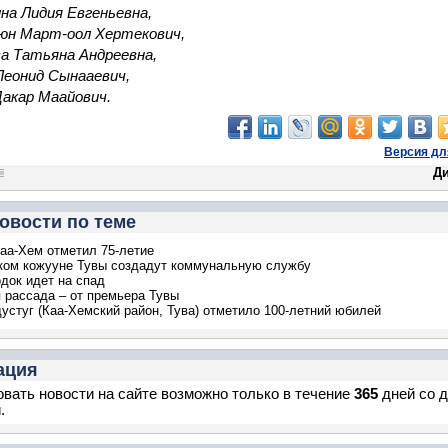
а Лидия Евгеньевна,
юн Март-оол Хертекович,
а Татьяна Андреевна,
еонид Сынааевич,
акар Маайович.
Версия дл
Д
овости по теме
аа-Хем отметил 75-летие
ком кожууне Тувы создадут коммунальную службу
одок идет на спад
 рассада – от премьера Тувы
устуг (Каа-Хемский район, Тува) отметило 100-летний юбилей
ация
вать новости на сайте возможно только в течение
365
дней со 
.