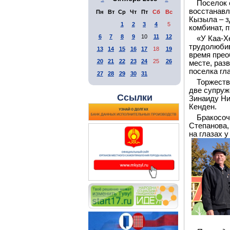
Поселок 
восстанавл
Пн
Вт
Ср
Чт
Пт
Сб
Вс
Кызыла – з
1
2
3
4
5
комбинат, 
6
7
8
9
10
11
12
«У Каа-Х
трудолюбив
13
14
15
16
17
18
19
время прео
20
21
22
23
24
25
26
месте, раз
поселка гл
27
28
29
30
31
Торжеств
две супруж
Ссылки
Зинаиду Ни
Кенден.
Бракосоч
Степанова,
на глазах 