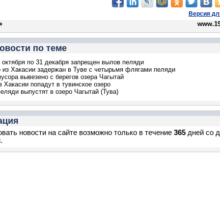
Версия дл
www.19
овости по теме
1 октября по 31 декабря запрещен вылов пеляди
 из Хакасии задержан в Туве с четырьмя флягами пеляди
мусора вывезено с берегов озера Чагытай
з Хакасии попадут в тувинское озеро
еляди выпустят в озеро Чагытай (Тува)
ация
вать новости на сайте возможно только в течение
365
дней со 
.