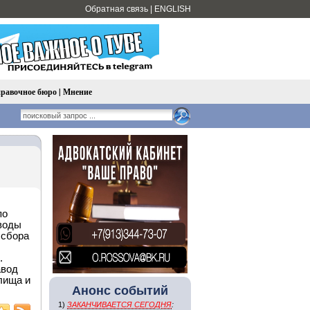
Обратная связь
|
ENGLISH
равочное бюро
|
Мнение
по
воды
 сбора
.
авод
лища и
Анонс событий
1)
ЗАКАНЧИВАЕТСЯ СЕГОДНЯ
: