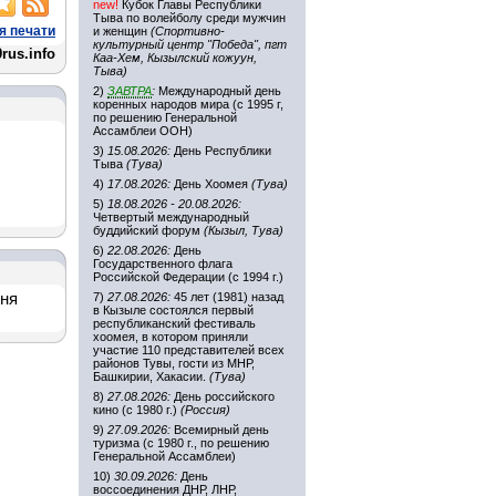
new!
Кубок Главы Республики
Тыва по волейболу среди мужчин
я печати
и женщин
(Спортивно-
культурный центр "Победа", пгт
rus.info
Каа-Хем, Кызылский кожуун,
Тыва)
2)
ЗАВТРА
:
Международный день
коренных народов мира (с 1995 г,
по решению Генеральной
Ассамблеи ООН)
3)
15.08.2026:
День Республики
Тыва
(Тува)
4)
17.08.2026:
День Хоомея
(Тува)
5)
18.08.2026 - 20.08.2026:
Четвертый международный
буддийский форум
(Кызыл, Тува)
6)
22.08.2026:
День
Государственного флага
Российской Федерации (с 1994 г.)
дня
7)
27.08.2026:
45 лет (1981) назад
в Кызыле состоялся первый
республиканский фестиваль
хоомея, в котором приняли
участие 110 представителей всех
районов Тувы, гости из МНР,
Башкирии, Хакасии.
(Тува)
8)
27.08.2026:
День российского
кино (с 1980 г.)
(Россия)
9)
27.09.2026:
Всемирный день
туризма (с 1980 г., по решению
Генеральной Ассамблеи)
10)
30.09.2026:
День
воссоединения ДНР, ЛНР,