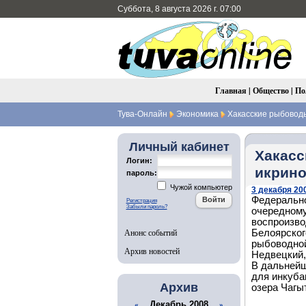
Суббота, 8 августа 2026 г. 07:00
Главная
|
Общество
|
По
Тува-Онлайн
Экономика
Хакасские рыбоводы
Личный кабинет
Хакасс
Логин:
икрино
пароль:
Чужой компьютер
3 декабря 200
Федерально
Регистрация
Забыли пароль?
очередному
воспроизво
Анонс событий
Белоярског
рыбоводной
Архив новостей
Недвецкий,
В дальнейш
для инкуба
Архив
озера Чагы
Декабрь 2008
«
»