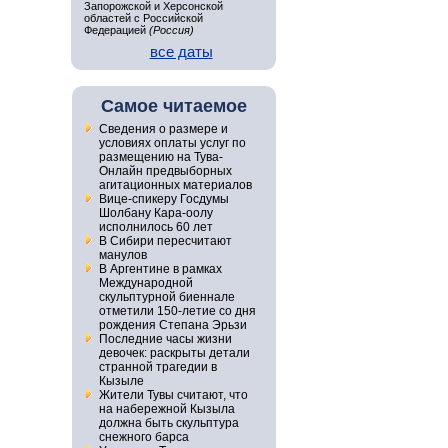
Запорожской и Херсонской
областей с Российской
Федерацией
(Россия)
все даты
Самое читаемое
Сведения о размере и
условиях оплаты услуг по
размещению на Тува-
Онлайн предвыборных
агитационных материалов
Вице-спикеру Госдумы
Шолбану Кара-оолу
исполнилось 60 лет
В Сибири пересчитают
манулов
В Аргентине в рамках
Международной
скульптурной биеннале
отметили 150-летие со дня
рождения Степана Эрьзи
Последние часы жизни
девочек: раскрыты детали
странной трагедии в
Кызыле
Жители Тувы считают, что
на набережной Кызыла
должна быть скульптура
снежного барса