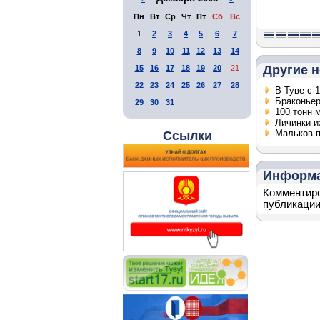
Пн
Вт
Ср
Чт
Пт
Сб
Вс
1
2
3
4
5
6
7
8
9
10
11
12
13
14
Другие н
15
16
17
18
19
20
21
22
23
24
25
26
27
28
В Туве с 
Браконьер
29
30
31
100 тонн 
Личинки и
Мальков п
Ссылки
Информ
Комментиро
публикации