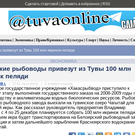
Сделать стартовой
|
Добавить в избранное
|
RSS
литика
|
Экономика
|
Право/Криминал
|
Культура
|
Спорт
|
Наука
|
Личность
|
Сп
 привезут из Тувы 100 млн икринок пеляди
ЭКОНОМИКА
кие рыбоводы привезут из Тувы 100 млн
к пеляди
8 г.
| 3741 просмотр | 0 комментариев
е государственное учреждение «Хакасрыбвод» приступило к
 этапу выполнения государственного заказа на 2008-2009 годы 
дству и акклиматизации водных биологических ресурсов. Рыбо
о рыбоводного завода выехали на тувинское озеро Чагытай для
 икры. Как рассказал руководитель предприятия Владимир
 с 4 по 25 декабря планируется собрать 100 млн икринок пеляди
ем икра будет транспортирована на Белоярский рыбоводный з
ции и затем дальнейшего зарыбления Красноярского водохрани
тай.