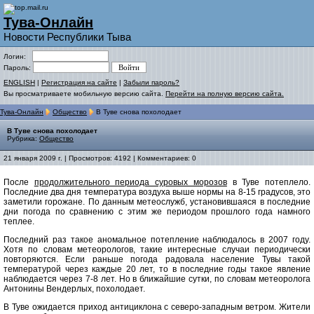
Тува-Онлайн
Новости Республики Тыва
Логин:
Пароль:
ENGLISH
|
Регистрация на сайте
|
Забыли пароль?
Вы просматриваете мобильную версию сайта.
Перейти на полную версию сайта.
Тува-Онлайн
Общество
В Туве снова похолодает
В Туве снова похолодает
Рубрика:
Общество
21 января 2009 г. | Просмотров: 4192 | Комментариев: 0
После
продолжительного периода суровых морозов
в Туве потеплело.
Последние два дня температура воздуха выше нормы на 8-15 градусов, это
заметили горожане. По данным метеослужб, установившаяся в последние
дни погода по сравнению с этим же периодом прошлого года намного
теплее.
Последний раз такое аномальное потепление наблюдалось в 2007 году.
Хотя по словам метеорологов, такие интересные случаи периодически
повторяются. Если раньше погода радовала население Тувы такой
температурой через каждые 20 лет, то в последние годы такое явление
наблюдается через 7-8 лет. Но в ближайшие сутки, по словам метеоролога
Антонины Вендерлых, похолодает.
В Туве ожидается приход антициклона с северо-западным ветром. Жители