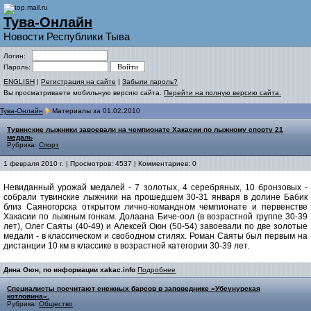
Тува-Онлайн
Новости Республики Тыва
Логин:
Пароль:
ENGLISH
|
Регистрация на сайте
|
Забыли пароль?
Вы просматриваете мобильную версию сайта.
Перейти на полную версию сайта.
Тува-Онлайн
Материалы за 01.02.2010
Тувинские лыжники завоевали на чемпионате Хакасии по лыжному спорту 21
медаль
Рубрика:
Спорт
1 февраля 2010 г. | Просмотров: 4537 | Комментариев: 0
Невиданный урожай медалей - 7 золотых, 4 серебряных, 10 бронзовых -
собрали тувинские лыжники на прошедшем 30-31 января в долине Бабик
близ Саяногорска открытом лично-командном чемпионате и первенстве
Хакасии по лыжным гонкам. Долаана Биче-оол (в возрастной группе 30-39
лет), Олег Саяты (40-49) и Алексей Оюн (50-54) завоевали по две золотые
медали - в классическом и свободном стилях. Роман Саяты был первым на
дистанции 10 км в классике в возрастной категории 30-39 лет.
Дина Оюн, по информации xakac.info
Подробнее
Специалисты посчитают снежных барсов в заповеднике «Убсунурская
котловина».
Рубрика:
Общество