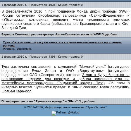
1 февраля 2010 г. | Просмотров: 4534 | Комментариев: 0
В феврале-марте 2010 г. при поддержке Фонда дикой природы (WWF)
России сотрудники биосферных заповедников «Саяно-Шушенский» и
«Убсунурская котловина» проведут учеты численности ключевых
группировок снежного барса (ирбиса) на юге Красноярского края и в Юго-
Западной Туве.
Варвара Смолина, пресс-секретарь Алтае-Саянского проекта WWF
Подробнее
Тува обязала инвесторов участвовать в социально-экономических программах
региона
Рубрика:
Экономика
1 февраля 2010 г. | Просмотров: 4398 | Комментариев: 0
Тува заключила соглашения с компанией "Межегей-уголь" (структурное
подразделение Evraz Group) и ОАО «Воркутауголь» (структурное
подразделение ОАО «Северсталь»), которые
2 марта будут бороться за
пользование недрами для разведки и добычи каменного угля на
Межегейском месторождении (Тандинский кожуун, Тува)
. Об этом в
интервью газетам "Тувинская правда" и "Шын" сообщил глава республики
Шолбан Кара-оол.
По информации газет "Тувинская правда" и "Шын"
Подробнее
© 2001–2026, Информационное агентство "Тува-Онлайн"