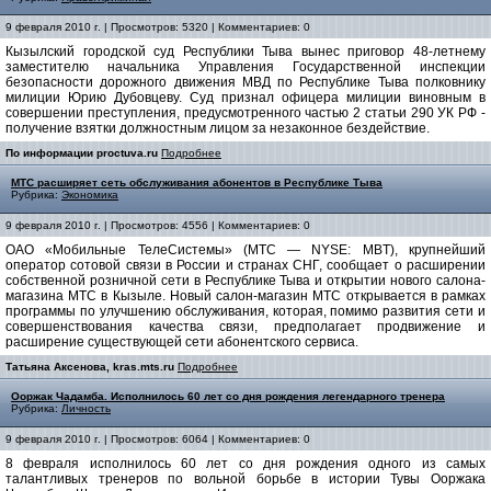
9 февраля 2010 г. | Просмотров: 5320 | Комментариев: 0
Кызылский городской суд Республики Тыва вынес приговор 48-летнему
заместителю начальника Управления Государственной инспекции
безопасности дорожного движения МВД по Республике Тыва полковнику
милиции Юрию Дубовцеву. Суд признал офицера милиции виновным в
совершении преступления, предусмотренного частью 2 статьи 290 УК РФ -
получение взятки должностным лицом за незаконное бездействие.
По информации proctuva.ru
Подробнее
МТС расширяет сеть обслуживания абонентов в Республике Тыва
Рубрика:
Экономика
9 февраля 2010 г. | Просмотров: 4556 | Комментариев: 0
ОАО «Мобильные ТелеСистемы» (МТС — NYSE: MBT), крупнейший
оператор сотовой связи в России и странах СНГ, сообщает о расширении
собственной розничной сети в Республике Тыва и открытии нового салона-
магазина МТС в Кызыле. Новый салон-магазин МТС открывается в рамках
программы по улучшению обслуживания, которая, помимо развития сети и
совершенствования качества связи, предполагает продвижение и
расширение существующей сети абонентского сервиса.
Татьяна Аксенова, kras.mts.ru
Подробнее
Ооржак Чадамба. Исполнилось 60 лет со дня рождения легендарного тренера
Рубрика:
Личность
9 февраля 2010 г. | Просмотров: 6064 | Комментариев: 0
8 февраля исполнилось 60 лет со дня рождения одного из самых
талантливых тренеров по вольной борьбе в истории Тувы Ооржака