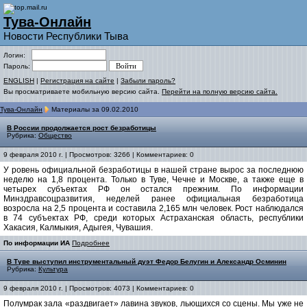
Тува-Онлайн
Новости Республики Тыва
Логин:
Пароль:
ENGLISH
|
Регистрация на сайте
|
Забыли пароль?
Вы просматриваете мобильную версию сайта.
Перейти на полную версию сайта.
Тува-Онлайн
Материалы за 09.02.2010
В России продолжается рост безработицы
Рубрика:
Общество
9 февраля 2010 г. | Просмотров: 3266 | Комментариев: 0
У ровень официальной безработицы в нашей стране вырос за последнюю
неделю на 1,8 процента. Только в Туве, Чечне и Москве, а также еще в
четырех субъектах РФ он остался прежним. По информации
Минздравсоцразвития, неделей ранее официальная безработица
возросла на 2,5 процента и составила 2,165 млн человек. Рост наблюдался
в 74 субъектах РФ, среди которых Астраханская область, республики
Хакасия, Калмыкия, Адыгея, Чувашия.
По информации ИА
Подробнее
В Туве выступил инструментальный дуэт Федор Белугин и Александр Осминин
Рубрика:
Культура
9 февраля 2010 г. | Просмотров: 4073 | Комментариев: 0
Полумрак зала «раздвигает» лавина звуков, льющихся со сцены. Мы уже не