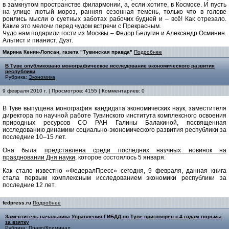
в замкнутом пространстве филармонии, а, если хотите, в Космосе. И пусть
на улице лютый мороз, ранняя сезонная темень, только что в голове
роились мысли о суетных заботах рабочих будней и – всё! Как отрезало.
Какие это мелочи перед чудом встречи с Прекрасным.
Чудо нам подарили гости из Москвы – Федор Белугин и Александр Осминин.
Альтист и пианист. Дуэт.
Марина Кенин-Лопсан, газета "Тувинская правда"
Подробнее
В Туве опубликовано монографическое исследование экономического развития
республики
Рубрика:
Экономика
9 февраля 2010 г. | Просмотров: 4155 | Комментариев: 0
В Туве выпущена монография кандидата экономических наук, заместителя
директора по научной работе Тувинского института комплексного освоения
природных ресурсов СО РАН Галины Балакиной, посвященная
исследованию динамики социально-экономического развития республики за
последние 10–15 лет.
Она была
представлена среди последних научных новинок на
праздновании Дня науки
, которое состоялось 5 января.
Как стало известно «ФедералПресс» сегодня, 9 февраля, данная книга
стала первым комплексным исследованием экономики республики за
последние 12 лет.
fedpress.ru
Подробнее
Заместитель начальника Управления ГИБДД по Туве приговорен к 4 годам тюрьмы
за взятку
Рубрика:
Право/Криминал